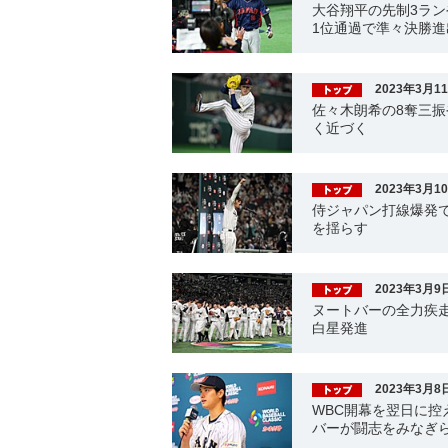
大谷翔平の先制3ラン
1位通過で準々決勝進
2023年3月1
佐々木朗希の8奪三振
く近づく
2023年3月1
侍ジャパン打線爆発で
を揺らす
2023年3月9
ヌートバーの全力疾
白星発進
2023年3月8
WBC開幕を翌日に
バーが闘志をみなぎ