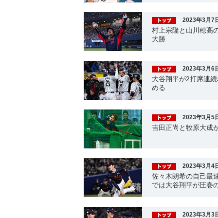
2023年3月7
村上宗隆と山川穂高の
大勝
2023年3月6
大谷翔平が2打席連続
める
2023年3月5
吉田正尚と牧原大成が
2023年3月4
佐々木朗希の自己最速
では大谷翔平が圧巻
2023年3月3