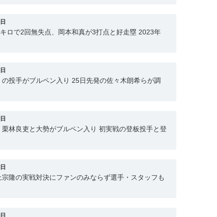
5日
キロで2回無失点、岡本和真が3打点と好走塁 2023年
3日
の投手がブルペン入り 25日先発の佐々木朗希らが調
2日
、栗林良吏と大勢がブルペン入り 初実戦の登板投手と登
1日
上宗隆の実戦対決にファンのみならず選手・スタッフも
9日