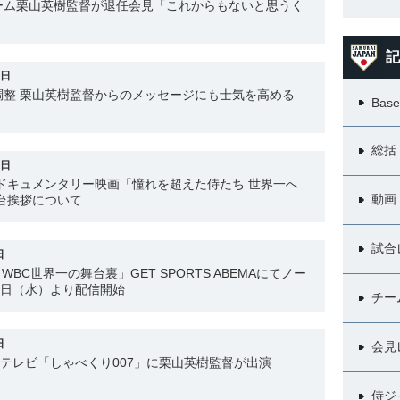
ーム栗山英樹監督が退任会見「これからもないと思うく
記
9日
調整 栗山英樹監督からのメッセージにも士気を高める
Base
総括
8日
ドキュメンタリー映画「憧れを超えた侍たち 世界一へ
動画
台挨拶について
試合
日
WBC世界一の舞台裏」GET SPORTS ABEMAにてノー
2日（水）より配信開始
チー
日
会見
本テレビ「しゃべくり007」に栗山英樹監督が出演
侍ジ