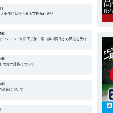
9日
回大会優勝監督の栗山英樹氏が来訪
15日
会イベントに出席 王貞治、栗山英樹両氏から激励を受け
14日
賞 大賞の受賞について
14日
の受賞について
日