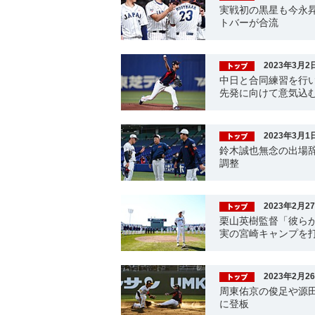
実戦初の黒星も今永
トバーが合流
2023年3月2
中日と合同練習を行い
先発に向けて意気込
2023年3月1
鈴木誠也無念の出場
調整
2023年2月2
栗山英樹監督「彼ら
実の宮崎キャンプを
2023年2月2
周東佑京の俊足や源田
に登板