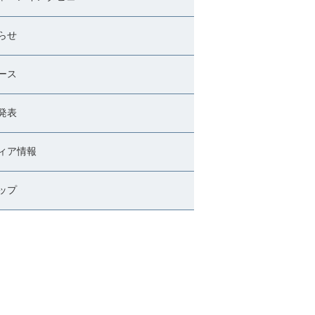
らせ
ース
発表
ィア情報
ップ