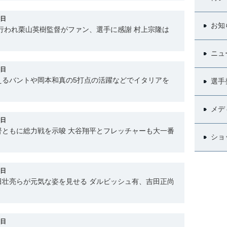
3日
お知
行われ栗山英樹監督がファン、選手に感謝 村上宗隆は
ニュ
6日
えるバントや岡本和真の5打点の活躍などでイタリアを
選手
メデ
5日
督ともに総力戦を示唆 大谷翔平とフレッチャーも大一番
ショ
4日
田壮亮らが元気な姿を見せる ダルビッシュ有、吉田正尚
2日