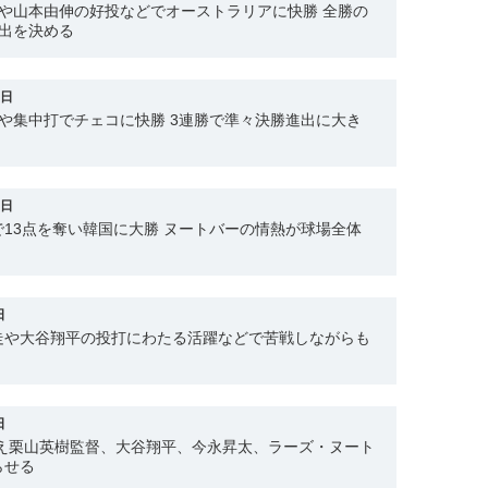
や山本由伸の好投などでオーストラリアに快勝 全勝の
出を決める
1日
や集中打でチェコに快勝 3連勝で準々決勝進出に大き
0日
13点を奪い韓国に大勝 ヌートバーの情熱が球場全体
日
走や大谷翔平の投打にわたる活躍などで苦戦しながらも
日
控え栗山英樹監督、大谷翔平、今永昇太、ラーズ・ヌート
らせる