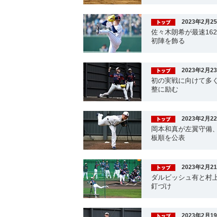
2023年2月2
佐々木朗希が最速162
初陣を飾る
2023年2月2
初の実戦に向けて多く
整に励む
2023年2月2
岡本和真が左翼守備
板順を公表
2023年2月2
ダルビッシュ有と村
釘づけ
2023年2月1