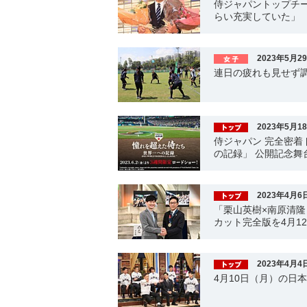
侍ジャパントップチ
らい充実していた」
2023年5月2
連日の疲れも見せず
2023年5月1
侍ジャパン 完全密着
の記録」 公開記念舞
2023年4月6
「栗山英樹×南原清隆 
カット完全版を4月1
2023年4月4
4月10日（月）の日