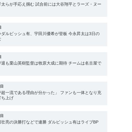
昇太らが手応え掴む 試合前には大谷翔平とラーズ・ヌー
日
ダルビッシュ有、宇田川優希が登板 今永昇太は3日の
む
日
辞退も栗山英樹監督は牧原大成に期待 チームは名古屋で
7日
が超一流である理由が分かった」 ファンも一体となり充
打ち上げ
6日
壮亮の決勝打などで連勝 ダルビッシュ有はライブBP