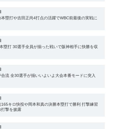
日
本塁打や吉田正尚4打点の活躍でWBC前最後の実戦に
日
本塁打 30選手全員が揃った戦いで阪神相手に快勝を収
日
合流 全30選手が揃いいよいよ大会本番モードに突入
日
165キロ快投や岡本和真の決勝本塁打で勝利 打撃練習
の打撃を披露
日