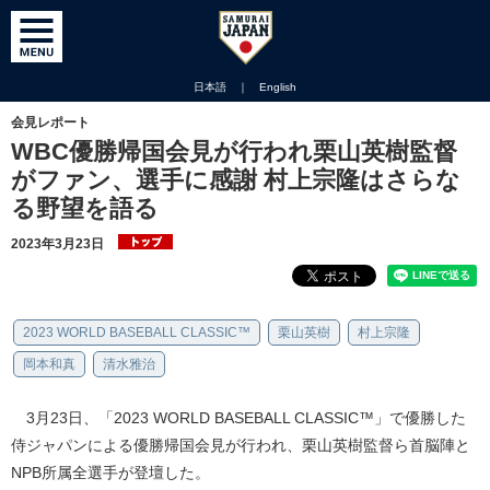
日本語
｜
English
会見レポート
WBC優勝帰国会見が行われ栗山英樹監督
がファン、選手に感謝 村上宗隆はさらな
る野望を語る
2023年3月23日
2023 WORLD BASEBALL CLASSIC™
栗山英樹
村上宗隆
岡本和真
清水雅治
3月23日、「2023 WORLD BASEBALL CLASSIC™」で優勝した
侍ジャパンによる優勝帰国会見が行われ、栗山英樹監督ら首脳陣と
NPB所属全選手が登壇した。