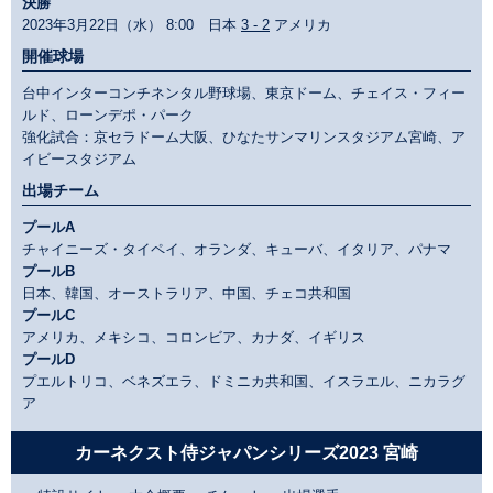
決勝
2023年3月22日（水） 8:00 日本
3 - 2
アメリカ
開催球場
台中インターコンチネンタル野球場、東京ドーム、チェイス・フィー
ルド、ローンデポ・パーク
強化試合：京セラドーム大阪、ひなたサンマリンスタジアム宮崎、ア
イビースタジアム
出場チーム
プールA
チャイニーズ・タイペイ、オランダ、キューバ、イタリア、パナマ
プールB
日本、韓国、オーストラリア、中国、チェコ共和国
プールC
アメリカ、メキシコ、コロンビア、カナダ、イギリス
プールD
プエルトリコ、ベネズエラ、ドミニカ共和国、イスラエル、ニカラグ
ア
カーネクスト侍ジャパンシリーズ2023 宮崎