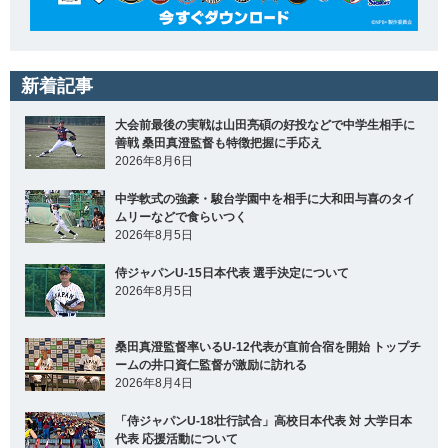
新着記事
大会前最後の実戦は山田亮碩の好投などで中学生相手に
善戦 桑田真澄監督も特徴把握に手応え
2026年8月6日
中学軟式の強豪・駿台学園中を相手に大和田与喜のタイ
ムリーなどで食らいつく
2026年8月5日
侍ジャパンU-15日本代表 選手決定について
2026年8月5日
桑田真澄監督率いるU-12代表が直前合宿を開始 トップチ
ームの井口資仁監督が激励に訪れる
2026年8月4日
「侍ジャパンU-18壮行試合」高校日本代表 対 大学日本
代表 応援活動について