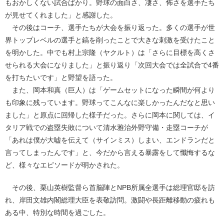
もおかしくない試合ばかり。野球の面白さ、凄さ、怖さを選手たち
が見せてくれました」と感謝した。
その後はコーチ、選手たちが大会を振り返った。多くの選手が世
界トップレベルの選手と鎬を削ったことで大きな刺激を受けたこと
を明かした。中でも村上宗隆（ヤクルト）は「さらに目標を高くさ
せられる大会になりました」と振り返り「次回大会では全試合で4番
を打ちたいです」と野望を語った。
また、岡本和真（巨人）は「ゲームセットになった瞬間が何より
も印象に残っています。野球ってこんなに楽しかったんだなと思い
ました」と原点に回帰した様子だった。さらに岡本に関しては、イ
タリア戦での盗塁失敗について清水雅治外野守備・走塁コーチが
「あれは僕が大嘘を伝えて（サインミス）しまい、エンドランだと
言ってしまったんです」と、今だから言える暴露をして懺悔するな
ど、様々なエピソードが明かされた。
その後、栗山英樹監督ら首脳陣とNPB所属全選手は総理官邸を訪
れ、岸田文雄内閣総理大臣を表敬訪問。激闘や長距離移動の疲れも
ある中、特別な時間を過ごした。