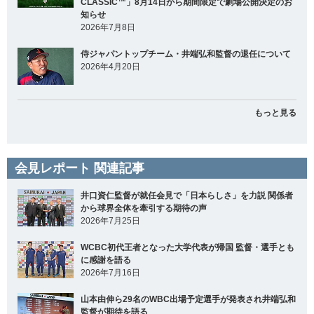
CLASSIC™」8月14日から期間限定で劇場公開決定のお
知らせ
2026年7月8日
侍ジャパントップチーム・井端弘和監督の退任について
2026年4月20日
もっと見る
会見レポート 関連記事
井口資仁監督が就任会見で「日本らしさ」を力説 関係者
から球界全体を牽引する期待の声
2026年7月25日
WCBC初代王者となった大学代表が帰国 監督・選手とも
に感謝を語る
2026年7月16日
山本由伸ら29名のWBC出場予定選手が発表され井端弘和
監督が期待を語る