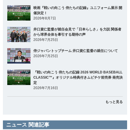
映画『戦いの向こう 侍たちの記録』ユニフォーム展示 開
催決定！
2026年8月7日
井口資仁監督が就任会見で「日本らしさ」を力説 関係者
から球界全体を牽引する期待の声
2026年7月25日
侍ジャパントップチーム 井口資仁監督の就任について
2026年7月25日
『戦いの向こう 侍たちの記録 2026 WORLD BASEBALL
CLASSIC™』オリジナル特典付きムビチケ前売券 発売決
定
2026年7月16日
もっと見る
ニュース 関連記事