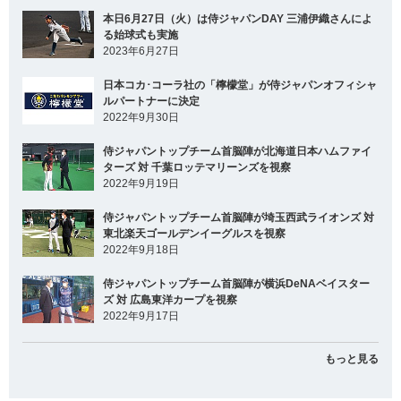
本日6月27日（火）は侍ジャパンDAY 三浦伊織さんによ
る始球式も実施
2023年6月27日
日本コカ･コーラ社の「檸檬堂」が侍ジャパンオフィシャ
ルパートナーに決定
2022年9月30日
侍ジャパントップチーム首脳陣が北海道日本ハムファイ
ターズ 対 千葉ロッテマリーンズを視察
2022年9月19日
侍ジャパントップチーム首脳陣が埼玉西武ライオンズ 対
東北楽天ゴールデンイーグルスを視察
2022年9月18日
侍ジャパントップチーム首脳陣が横浜DeNAベイスター
ズ 対 広島東洋カープを視察
2022年9月17日
もっと見る