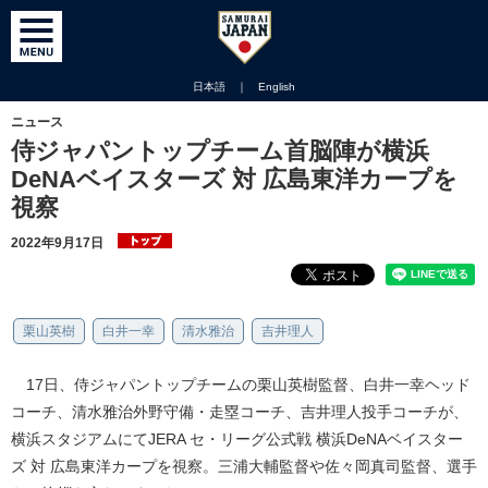
日本語
｜
English
ニュース
侍ジャパントップチーム首脳陣が横浜
DeNAベイスターズ 対 広島東洋カープを
視察
2022年9月17日
栗山英樹
白井一幸
清水雅治
吉井理人
17日、侍ジャパントップチームの栗山英樹監督、白井一幸ヘッド
コーチ、清水雅治外野守備・走塁コーチ、吉井理人投手コーチが、
横浜スタジアムにてJERA セ・リーグ公式戦 横浜DeNAベイスター
ズ 対 広島東洋カープを視察。三浦大輔監督や佐々岡真司監督、選手