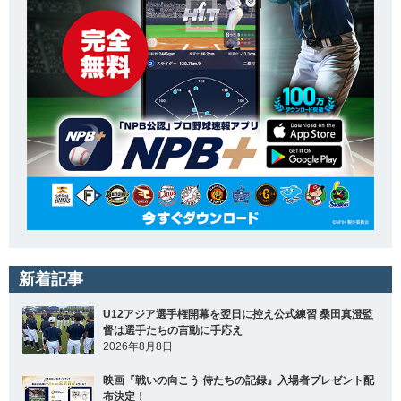
新着記事
U12アジア選手権開幕を翌日に控え公式練習 桑田真澄監
督は選手たちの言動に手応え
2026年8月8日
映画『戦いの向こう 侍たちの記録』入場者プレゼント配
布決定！