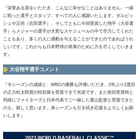
『栄誉ある賞をいただき、こんなに幸せなことはありません。一緒
に戦った選手とスタッフ、すべての人に感謝いたします。ダルビッ
シュや正尚（吉田選手）、そしてともに今回受賞した翔平（大谷選
手）らメジャーの選手が大変なスケジュールの中で尽力してくれた
こともあり、多くの人に感動を与えることができたのであればうれ
しいです。これからも日本野球の発展のために力を尽くしていきま
す』
大谷翔平選手コメント
『今シーズンの成績と、WBCの優勝も評価いただき、2年ぶり2度目
の正力松太郎賞の特別賞を受賞できて光栄です。また前回受賞時と
同様にファイターズと日本代表でご一緒した栗山監督と受賞できた
のも、嬉しく思います。来シーズンも引き続き応援をよろしくお願
いします』
2023 WORLD BASEBALL CLASSIC™