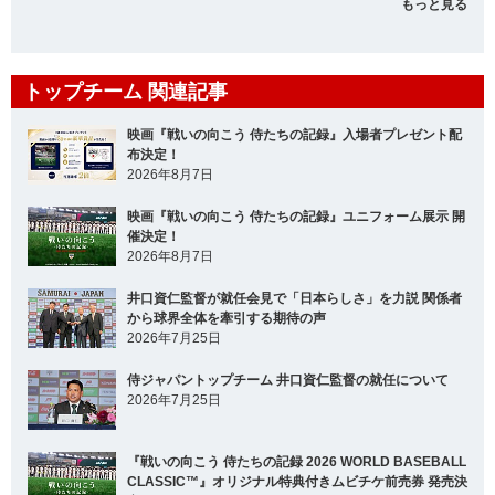
もっと見る
トップチーム 関連記事
映画『戦いの向こう 侍たちの記録』入場者プレゼント配
布決定！
2026年8月7日
映画『戦いの向こう 侍たちの記録』ユニフォーム展示 開
催決定！
2026年8月7日
井口資仁監督が就任会見で「日本らしさ」を力説 関係者
から球界全体を牽引する期待の声
2026年7月25日
侍ジャパントップチーム 井口資仁監督の就任について
2026年7月25日
『戦いの向こう 侍たちの記録 2026 WORLD BASEBALL
CLASSIC™』オリジナル特典付きムビチケ前売券 発売決