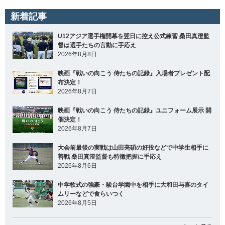
新着記事
U12アジア選手権開幕を翌日に控え公式練習 桑田真澄監
督は選手たちの言動に手応え
2026年8月8日
映画『戦いの向こう 侍たちの記録』入場者プレゼント配
布決定！
2026年8月7日
映画『戦いの向こう 侍たちの記録』ユニフォーム展示 開
催決定！
2026年8月7日
大会前最後の実戦は山田亮碩の好投などで中学生相手に
善戦 桑田真澄監督も特徴把握に手応え
2026年8月6日
中学軟式の強豪・駿台学園中を相手に大和田与喜のタイ
ムリーなどで食らいつく
2026年8月5日