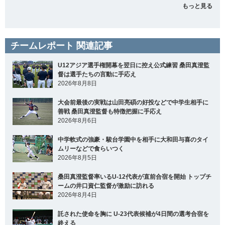
もっと見る
チームレポート 関連記事
U12アジア選手権開幕を翌日に控え公式練習 桑田真澄監
督は選手たちの言動に手応え
2026年8月8日
大会前最後の実戦は山田亮碩の好投などで中学生相手に
善戦 桑田真澄監督も特徴把握に手応え
2026年8月6日
中学軟式の強豪・駿台学園中を相手に大和田与喜のタイ
ムリーなどで食らいつく
2026年8月5日
桑田真澄監督率いるU-12代表が直前合宿を開始 トップチ
ームの井口資仁監督が激励に訪れる
2026年8月4日
託された使命を胸に U-23代表候補が4日間の選考合宿を
終える