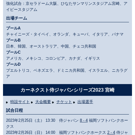
強化試合：京セラドーム大阪、ひなたサンマリンスタジアム宮崎、ア
イビースタジアム
出場チーム
プールA
チャイニーズ・タイペイ、オランダ、キューバ、イタリア、パナマ
プールB
日本、韓国、オーストラリア、中国、チェコ共和国
プールC
アメリカ、メキシコ、コロンビア、カナダ、イギリス
プールD
プエルトリコ、ベネズエラ、ドミニカ共和国、イスラエル、ニカラグ
ア
カーネクスト侍ジャパンシリーズ2023 宮崎
特設サイト
大会概要
チケット
出場選手
試合日程
2023年2月25日（土） 13:30 侍ジャパン
8 - 4
福岡ソフトバンクホー
クス
2023年2月26日（日） 14:00 福岡ソフトバンクホークス
2 - 4
侍ジャ