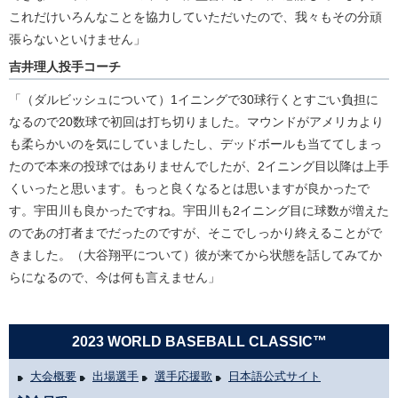
これだけいろんなことを協力していただいたので、我々もその分頑
張らないといけません」
吉井理人投手コーチ
「（ダルビッシュについて）1イニングで30球行くとすごい負担に
なるので20数球で初回は打ち切りました。マウンドがアメリカより
も柔らかいのを気にしていましたし、デッドボールも当ててしまっ
たので本来の投球ではありませんでしたが、2イニング目以降は上手
くいったと思います。もっと良くなるとは思いますが良かったで
す。宇田川も良かったですね。宇田川も2イニング目に球数が増えた
のであの打者までだったのですが、そこでしっかり終えることがで
きました。（大谷翔平について）彼が来てから状態を話してみてか
らになるので、今は何も言えません」
2023 WORLD BASEBALL CLASSIC™
大会概要
出場選手
選手応援歌
日本語公式サイト