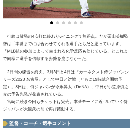
打線は散発の4安打に終わり6イニングで無得点。だが栗山英樹監
督は「本番までには合わせてくれる選手たちだと思っています」
「MLB組の参加によって生まれる化学反応も信じている」とこれま
で同様に選手を信頼する姿勢を崩さなかった。
2日間の練習を終え、3月3日と4日は『カーネクスト侍ジャパンシ
リーズ2023 名古屋』として中日と対戦（ともに19時試合開始予
定）。3日は、侍ジャパンが今永昇太（DeNA）、中日が小笠原慎之
介の予告先発が発表されている。
宮崎に続き今回もチケットは完売。本番モードに近づいていく侍
ジャパンが大観衆の前で再び躍動する。
監督・コーチ・選手コメント