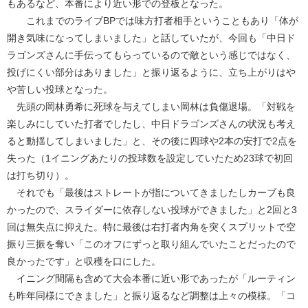
もあるなど、本番により近い形での登板となった。
これまでのライブBPでは味方打者相手ということもあり「体が
開き気味になってしまいました」と話していたが、今回も「中日ド
ラゴンズさんに手伝ってもらっているので敵という感じではなく、
投げにくい部分はありました」と振り返るように、立ち上がりはや
や苦しい投球となった。
先頭の岡林勇希に死球を与えてしまい岡林は負傷退場。「対戦を
楽しみにしていた打者でしたし、中日ドラゴンズさんの状況も考え
ると動揺してしまいました」と、その後に四球や2本の安打で2点を
失った（1イニングあたりの投球数を設定していたため23球で初回
は打ち切り）。
それでも「最後はストレートが指についてきましたしカーブも良
かったので、スライダーに依存しない投球ができました」と2回と3
回は無失点に抑えた。特に最後は右打者内角を突くスプリットで空
振り三振を奪い「このオフにずっと取り組んでいたことだったので
良かったです」と収穫を口にした。
イニング間隔も含めて大会本番に近い形であったが「ルーティン
も昨年同様にできました」と振り返るなど調整は上々の模様。「コ