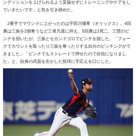
ンディションを上げられるよう妥協せずにトレーニングやケアをし
ていきたいです」と気を引き締めた。
2番手でマウンドに上がったのは宇田川優希（オリックス）。4回
裏は三振を2個奪うなど三者凡退に抑え、5回裏は1死二、三塁のピ
ンチを招いたが、三振とセカンドゴロでピンチを脱した。「フォー
クでカウントを取ったり三振を奪ったりする自分のピッチングがで
きました」「ピンチでもストレートで押せたので自信になりまし
た」と、自身の武器を生かした投球に手応えを口にした。