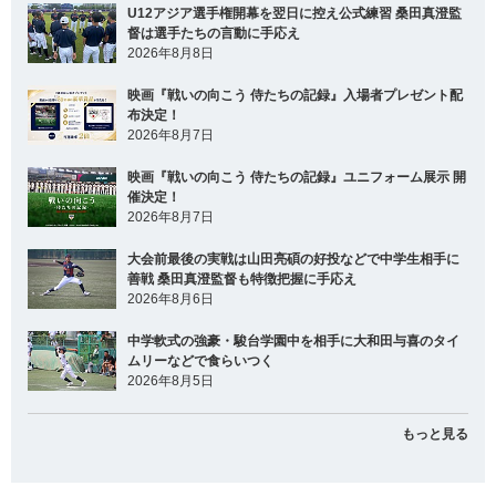
U12アジア選手権開幕を翌日に控え公式練習 桑田真澄監
督は選手たちの言動に手応え
2026年8月8日
映画『戦いの向こう 侍たちの記録』入場者プレゼント配
布決定！
2026年8月7日
映画『戦いの向こう 侍たちの記録』ユニフォーム展示 開
催決定！
2026年8月7日
大会前最後の実戦は山田亮碩の好投などで中学生相手に
善戦 桑田真澄監督も特徴把握に手応え
2026年8月6日
中学軟式の強豪・駿台学園中を相手に大和田与喜のタイ
ムリーなどで食らいつく
2026年8月5日
もっと見る