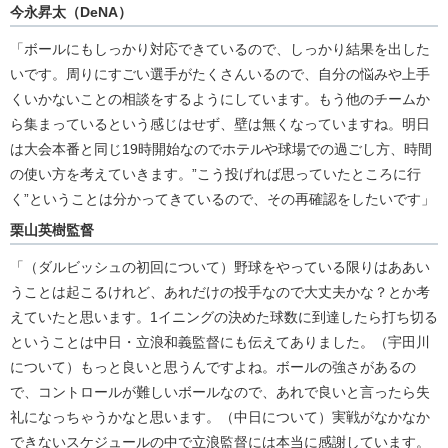
今永昇太（DeNA）
「ボールにもしっかり対応できているので、しっかり結果を出した
いです。周りにすごい選手がたくさんいるので、自分の悩みや上手
くいかないことの相談をするようにしています。もう他のチームか
ら集まっているという感じはせず、壁は無くなっていますね。明日
は大会本番と同じ19時開始なのでホテルや球場での過ごし方、時間
の使い方を考えていきます。”こう投げれば思っていたところに行
く”ということは分かってきているので、その再確認をしたいです」
栗山英樹監督
「（ダルビッシュの初回について）野球をやっている限りはああい
うことは起こるけれど、あれだけの投手なので大丈夫かな？とか考
えていたと思います。1イニングの決めた球数に到達したら打ち切る
ということは中日・立浪和義監督にも伝えてありました。（宇田川
について）もっと良いと思うんですよね。ボールの強さがあるの
で、コントロールが難しいボールなので、あれで良いと言ったら失
礼になっちゃうかなと思います。（中日について）実戦がなかなか
できないスケジュールの中で立浪監督には本当に感謝しています。