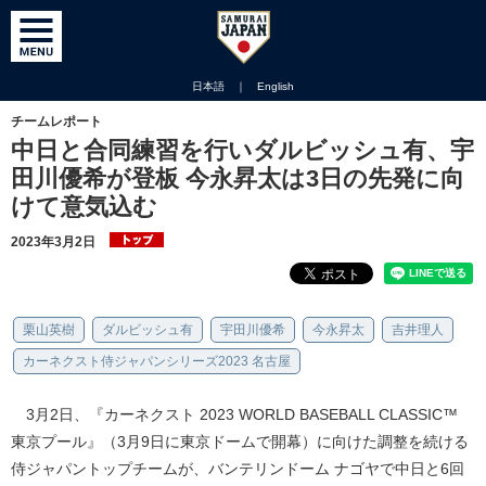
日本語
｜
English
チームレポート
中日と合同練習を行いダルビッシュ有、宇
田川優希が登板 今永昇太は3日の先発に向
けて意気込む
2023年3月2日
栗山英樹
ダルビッシュ有
宇田川優希
今永昇太
吉井理人
カーネクスト侍ジャパンシリーズ2023 名古屋
3月2日、『カーネクスト 2023 WORLD BASEBALL CLASSIC™
東京プール』（3月9日に東京ドームで開幕）に向けた調整を続ける
侍ジャパントップチームが、バンテリンドーム ナゴヤで中日と6回