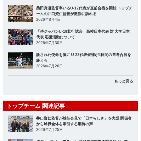
桑田真澄監督率いるU-12代表が直前合宿を開始 トップチ
ームの井口資仁監督が激励に訪れる
2026年8月4日
「侍ジャパンU-18壮行試合」高校日本代表 対 大学日本
代表 応援活動について
2026年7月30日
託された使命を胸に U-23代表候補が4日間の選考合宿を
終える
2026年7月26日
もっと見る
トップチーム 関連記事
井口資仁監督が就任会見で「日本らしさ」を力説 関係者
から球界全体を牽引する期待の声
2026年7月25日