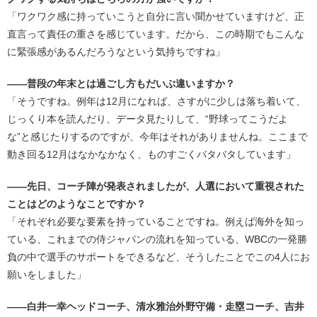
「ワクワク感に持っていこうと自分に言い聞かせていますけど、正
直言って責任の重さを感じています。だから、この時期でもこんな
に緊張感があるんだろうなという気持ちですね」
――普段の年末とは過ごし方もだいぶ違いますか？
「そうですね。例年は12月になれば、さすがに少しは落ち着いて、
じっくり本を読んだり、データ見たりして、“野球ってこうだよ
な”と感じたりするのですが、今年はそれがありませんね。ここまで
動き回る12月はなかなかなく、ものすごくバタバタしています」
――先日、コーチ陣が発表されましたが、人選において重視された
ことはどのようなことですか？
「それぞれ必要な要素を持っていることですね。例えば海外を知っ
ている、これまでの侍ジャパンの流れを知っている、WBCの一発勝
負の中で選手のサポートをできるなど、そうしたことでこの4人にお
願いをしました」
――白井一幸ヘッドコーチ、清水雅治外野守備・走塁コーチ、吉井