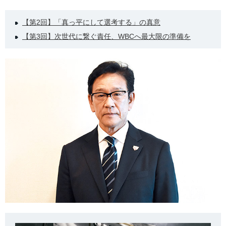
【第2回】「真っ平にして選考する」の真意
【第3回】次世代に繋ぐ責任、WBCへ最大限の準備を