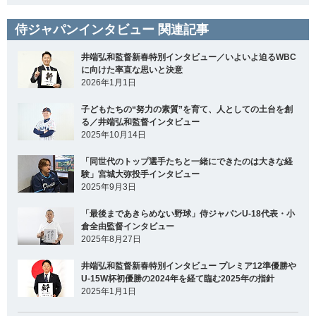
侍ジャパンインタビュー 関連記事
井端弘和監督新春特別インタビュー／いよいよ迫るWBC
に向けた率直な思いと決意
2026年1月1日
子どもたちの“努力の素質”を育て、人としての土台を創
る／井端弘和監督インタビュー
2025年10月14日
「同世代のトップ選手たちと一緒にできたのは大きな経
験」宮城大弥投手インタビュー
2025年9月3日
「最後まであきらめない野球」侍ジャパンU-18代表・小
倉全由監督インタビュー
2025年8月27日
井端弘和監督新春特別インタビュー プレミア12準優勝や
U-15W杯初優勝の2024年を経て臨む2025年の指針
2025年1月1日