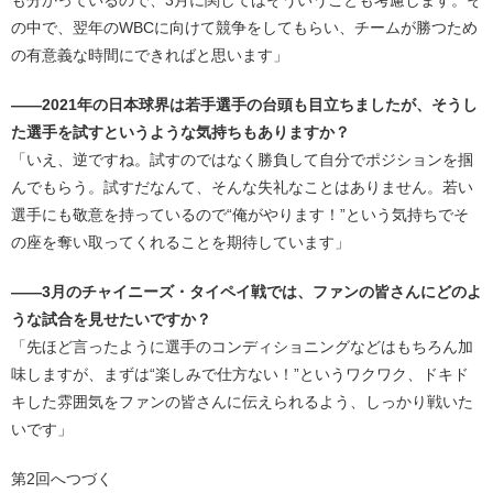
も分かっているので、3月に関してはそういうことも考慮します。そ
の中で、翌年のWBCに向けて競争をしてもらい、チームが勝つため
の有意義な時間にできればと思います」
――2021年の日本球界は若手選手の台頭も目立ちましたが、そうし
た選手を試すというような気持ちもありますか？
「いえ、逆ですね。試すのではなく勝負して自分でポジションを掴
んでもらう。試すだなんて、そんな失礼なことはありません。若い
選手にも敬意を持っているので“俺がやります！”という気持ちでそ
の座を奪い取ってくれることを期待しています」
――3月のチャイニーズ・タイペイ戦では、ファンの皆さんにどのよ
うな試合を見せたいですか？
「先ほど言ったように選手のコンディショニングなどはもちろん加
味しますが、まずは“楽しみで仕方ない！”というワクワク、ドキド
キした雰囲気をファンの皆さんに伝えられるよう、しっかり戦いた
いです」
第2回へつづく