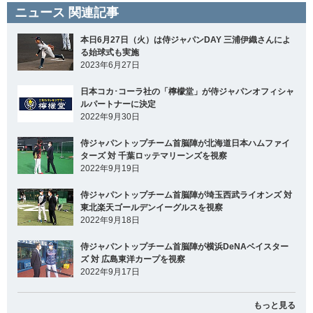
ニュース 関連記事
本日6月27日（火）は侍ジャパンDAY 三浦伊織さんによ
る始球式も実施
2023年6月27日
日本コカ･コーラ社の「檸檬堂」が侍ジャパンオフィシャ
ルパートナーに決定
2022年9月30日
侍ジャパントップチーム首脳陣が北海道日本ハムファイ
ターズ 対 千葉ロッテマリーンズを視察
2022年9月19日
侍ジャパントップチーム首脳陣が埼玉西武ライオンズ 対
東北楽天ゴールデンイーグルスを視察
2022年9月18日
侍ジャパントップチーム首脳陣が横浜DeNAベイスター
ズ 対 広島東洋カープを視察
2022年9月17日
もっと見る