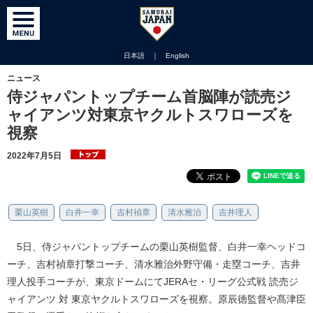
日本語
｜
English
ニュース
侍ジャパントップチーム首脳陣が読売ジ
ャイアンツ対東京ヤクルトスワローズを
視察
2022年7月5日
栗山英樹
白井一幸
吉村禎章
清水雅治
吉井理人
5日、侍ジャパントップチームの栗山英樹監督、白井一幸ヘッドコ
ーチ、吉村禎章打撃コーチ、清水雅治外野守備・走塁コーチ、吉井
理人投手コーチが、東京ドームにてJERAセ・リーグ公式戦 読売ジ
ャイアンツ 対 東京ヤクルトスワローズを視察。原辰徳監督や髙津臣