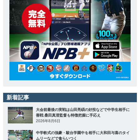
新着記事
大会前最後の実戦は山田亮碩の好投などで中学生相手に
善戦 桑田真澄監督も特徴把握に手応え
2026年8月6日
中学軟式の強豪・駿台学園中を相手に大和田与喜のタイ
ムリーなどで食らいつく