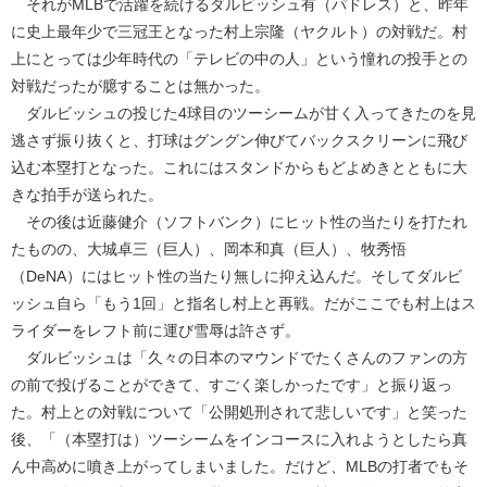
それがMLBで活躍を続けるダルビッシュ有（パドレス）と、昨年
に史上最年少で三冠王となった村上宗隆（ヤクルト）の対戦だ。村
上にとっては少年時代の「テレビの中の人」という憧れの投手との
対戦だったが臆することは無かった。
ダルビッシュの投じた4球目のツーシームが甘く入ってきたのを見
逃さず振り抜くと、打球はグングン伸びてバックスクリーンに飛び
込む本塁打となった。これにはスタンドからもどよめきとともに大
きな拍手が送られた。
その後は近藤健介（ソフトバンク）にヒット性の当たりを打たれ
たものの、大城卓三（巨人）、岡本和真（巨人）、牧秀悟
（DeNA）にはヒット性の当たり無しに抑え込んだ。そしてダルビ
ッシュ自ら「もう1回」と指名し村上と再戦。だがここでも村上はス
ライダーをレフト前に運び雪辱は許さず。
ダルビッシュは「久々の日本のマウンドでたくさんのファンの方
の前で投げることができて、すごく楽しかったです」と振り返っ
た。村上との対戦について「公開処刑されて悲しいです」と笑った
後、「（本塁打は）ツーシームをインコースに入れようとしたら真
ん中高めに噴き上がってしまいました。だけど、MLBの打者でもそ