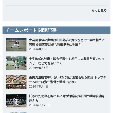
もっと見る
チームレポート 関連記事
大会前最後の実戦は山田亮碩の好投などで中学生相手に
善戦 桑田真澄監督も特徴把握に手応え
2026年8月6日
中学軟式の強豪・駿台学園中を相手に大和田与喜のタイ
ムリーなどで食らいつく
2026年8月5日
桑田真澄監督率いるU-12代表が直前合宿を開始 トップチ
ームの井口資仁監督が激励に訪れる
2026年8月4日
託された使命を胸に U-23代表候補が4日間の選考合宿を
終える
2026年7月26日