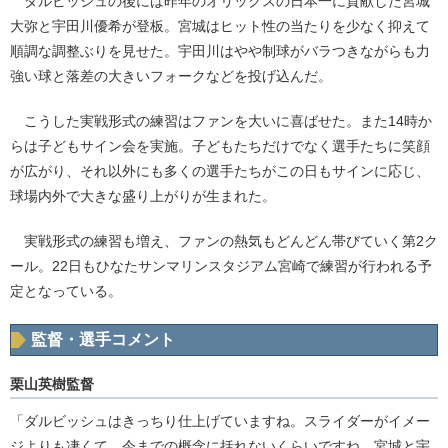
ダルビッシュの後には昨年のオリックスの日本一に貢献した宮城
大弥と宇田川優希が登板。宮城はヒット性の当たりを少なく抑えて
順調な調整ぶりを見せた。宇田川はやや制球がバラつきながらも力
強い球と落差の大きいフォークなどを投げ込んだ。
こうした実戦形式の練習はファンを大いに喜ばせた。また14時か
らは子どもサイン会を実施。子どもたちだけでなく選手たちに笑顔
が広がり、それ以外にも多くの選手たちがこの日もサインに応じ、
球場内外で大きな盛り上がりが生まれた。
実戦形式の練習も増え、ファンの熱気もどんどん帯びていく第2ク
ール。22日もひなたサンマリンスタジアム宮崎で練習が行われる予
定となっている。
監督・選手コメント
栗山英樹監督
「ダルビッシュはきっちり仕上げていますね。スライダーがイメー
ジよりも凄くて、今までの概念に括れないくらいですね。宮城と宇