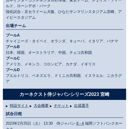
台中インターコンチネンタル野球場、東京ドーム、チェイス・フィー
ルド、ローンデポ・パーク
強化試合：京セラドーム大阪、ひなたサンマリンスタジアム宮崎、ア
イビースタジアム
出場チーム
プールA
チャイニーズ・タイペイ、オランダ、キューバ、イタリア、パナマ
プールB
日本、韓国、オーストラリア、中国、チェコ共和国
プールC
アメリカ、メキシコ、コロンビア、カナダ、イギリス
プールD
プエルトリコ、ベネズエラ、ドミニカ共和国、イスラエル、ニカラグ
ア
カーネクスト侍ジャパンシリーズ2023 宮崎
特設サイト
大会概要
チケット
出場選手
試合日程
2023年2月25日（土） 13:30 侍ジャパン
8 - 4
福岡ソフトバンクホー