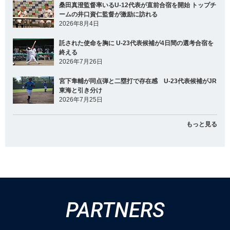
桑田真澄監督率いるU-12代表が直前合宿を開始 トップチ
ームの井口資仁監督が激励に訪れる
2026年8月4日
託された使命を胸に U-23代表候補が4日間の選考合宿を
終える
2026年7月26日
宮下隼輔が同点弾と二塁打で存在感 U-23代表候補がJR
東海と引き分け
2026年7月25日
もっと見る
PARTNERS