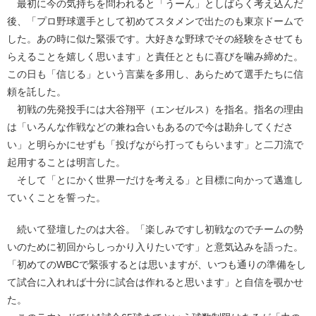
最初に今の気持ちを問われると「うーん」としばらく考え込んだ
後、「プロ野球選手として初めてスタメンで出たのも東京ドームで
した。あの時に似た緊張です。大好きな野球でその経験をさせても
らえることを嬉しく思います」と責任とともに喜びを噛み締めた。
この日も「信じる」という言葉を多用し、あらためて選手たちに信
頼を託した。
初戦の先発投手には大谷翔平（エンゼルス）を指名。指名の理由
は「いろんな作戦などの兼ね合いもあるので今は勘弁してくださ
い」と明らかにせずも「投げながら打ってもらいます」と二刀流で
起用することは明言した。
そして「とにかく世界一だけを考える」と目標に向かって邁進し
ていくことを誓った。
続いて登壇したのは大谷。「楽しみですし初戦なのでチームの勢
いのために初回からしっかり入りたいです」と意気込みを語った。
「初めてのWBCで緊張するとは思いますが、いつも通りの準備をし
て試合に入れれば十分に試合は作れると思います」と自信を覗かせ
た。