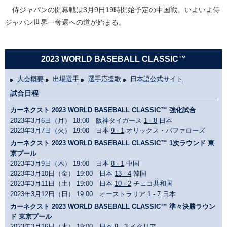
侍ジャパンの開幕戦は3月9日19時開始予定の中国戦。いよいよ侍
ジャパン世界一奪還への道が始まる。
2023 WORLD BASEBALL CLASSIC™
大会概要
出場選手
選手応援歌
日本語公式サイト
試合日程
カーネクスト 2023 WORLD BASEBALL CLASSIC™ 強化試合
2023年3月6日（月） 18:00 阪神タイガース
1 - 8
日本
2023年3月7日（火） 19:00 日本
9 - 1
オリックス・バファローズ
カーネクスト 2023 WORLD BASEBALL CLASSIC™ 1次ラウンド 東
京プール
2023年3月9日（木） 19:00 日本
8 - 1
中国
2023年3月10日（金） 19:00 日本
13 - 4
韓国
2023年3月11日（土） 19:00 日本
10 - 2
チェコ共和国
2023年3月12日（日） 19:00 オーストラリア
1 - 7
日本
カーネクスト 2023 WORLD BASEBALL CLASSIC™ 準々決勝ラウン
ド 東京プール
2023年3月16日（木） 19:00 日本
9 - 3
イタリア