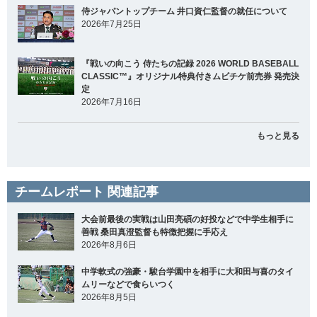
侍ジャパントップチーム 井口資仁監督の就任について
2026年7月25日
『戦いの向こう 侍たちの記録 2026 WORLD BASEBALL
CLASSIC™』オリジナル特典付きムビチケ前売券 発売決
定
2026年7月16日
もっと見る
チームレポート 関連記事
大会前最後の実戦は山田亮碩の好投などで中学生相手に
善戦 桑田真澄監督も特徴把握に手応え
2026年8月6日
中学軟式の強豪・駿台学園中を相手に大和田与喜のタイ
ムリーなどで食らいつく
2026年8月5日