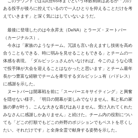
このラウンドでは1試合65球までという球数制限はあるが「力の
ある投手が後ろに控えているので一人ひとりを抑えることだけを考
えていきます」と深く気にはしていないようだ。
最後に登壇したのは今永昇太（DeNA）とラーズ・ヌートバー
（カージナルス）。
今永は「家族のようなチーム。冗談も言い合えますし技術を高め
合うこともできる、時に弱みを見せることもできる」とチームの一
体感を表現。「ダルビッシュさんがいなければ、今このような心境
で投手陣が大会を迎えることはなかったと思います」とチーム最年
長かつ豊富な経験でチームを牽引するダルビッシュ有（パドレス）
に感謝を示した。
ヌートバーは開幕戦を前に「スーパーエキサイティング」と興奮
を隠せない様子。「明日の開幕が楽しみでなりません。私と私の家
族の夢が叶う。こんな大きな喜びはありません。受け入れてくれた
みなさんに感謝しかありません」と続けた。チーム内の役割につい
ても「どこの打順でもどこの外野のポジションでもベストを尽くし
たい。それだけです」と全身全霊で献身する姿勢を示した。