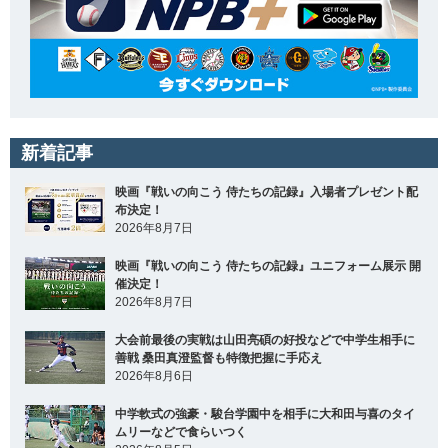
新着記事
映画『戦いの向こう 侍たちの記録』入場者プレゼント配
布決定！
2026年8月7日
映画『戦いの向こう 侍たちの記録』ユニフォーム展示 開
催決定！
2026年8月7日
大会前最後の実戦は山田亮碩の好投などで中学生相手に
善戦 桑田真澄監督も特徴把握に手応え
2026年8月6日
中学軟式の強豪・駿台学園中を相手に大和田与喜のタイ
ムリーなどで食らいつく