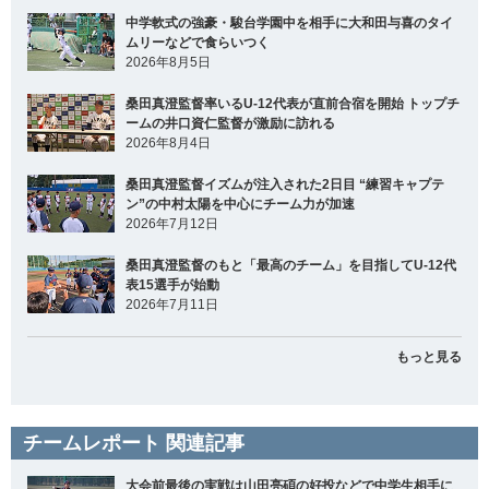
中学軟式の強豪・駿台学園中を相手に大和田与喜のタイ
ムリーなどで食らいつく
2026年8月5日
桑田真澄監督率いるU-12代表が直前合宿を開始 トップチ
ームの井口資仁監督が激励に訪れる
2026年8月4日
桑田真澄監督イズムが注入された2日目 “練習キャプテ
ン”の中村太陽を中心にチーム力が加速
2026年7月12日
桑田真澄監督のもと「最高のチーム」を目指してU-12代
表15選手が始動
2026年7月11日
もっと見る
チームレポート 関連記事
大会前最後の実戦は山田亮碩の好投などで中学生相手に