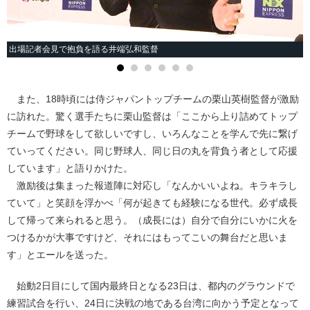
出場記者会見で抱負を語る井端弘和監督
また、18時頃には侍ジャパントップチームの栗山英樹監督が激励
に訪れた。驚く選手たちに栗山監督は「ここから上り詰めてトップ
チームで野球をして欲しいですし、いろんなことを学んで先に繋げ
ていってください。同じ野球人、同じ日の丸を背負う者として応援
しています」と語りかけた。
激励後は集まった報道陣に対応し「なんかいいよね。キラキラし
ていて」と笑顔を浮かべ「何が起きても経験になる世代。必ず成長
して帰って来られると思う。（成長には）自分で自分にいかに火を
つけるかが大事ですけど、それにはもってこいの舞台だと思いま
す」とエールを送った。
始動2日目にして国内最終日となる23日は、都内のグラウンドで
練習試合を行い、24日に決戦の地である台湾に向かう予定となって