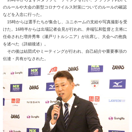
のルールや大会の新型コロナウイルス対策についてのルールの確認
などを入念に行った。
15時からは選手たちが集合し、ユニホームの支給や写真撮影を受
けた。16時半からは出場記者会見が行われ、井端弘和監督と主将に
任命された増井秀隼（瀬戸リトルシニア）が出席し、大会への抱負
を述べた（詳細後述）。
その後は結団式やミーティングが行われ、自己紹介や重要事項の
伝達・共有がなされた。