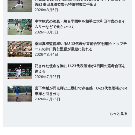
善戦 桑田真澄監督も特徴把握に手応え
2026年8月6日
中学軟式の強豪・駿台学園中を相手に大和田与喜のタイ
ムリーなどで食らいつく
2026年8月5日
桑田真澄監督率いるU-12代表が直前合宿を開始 トップチ
ームの井口資仁監督が激励に訪れる
2026年8月4日
託された使命を胸に U-23代表候補が4日間の選考合宿を
終える
2026年7月26日
宮下隼輔が同点弾と二塁打で存在感 U-23代表候補がJR
東海と引き分け
2026年7月25日
もっと見る