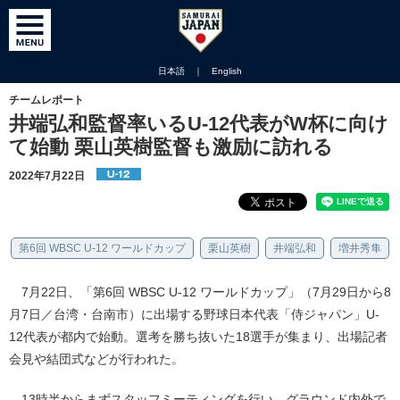
日本語
｜
English
チームレポート
井端弘和監督率いるU-12代表がW杯に向け
て始動 栗山英樹監督も激励に訪れる
2022年7月22日
第6回 WBSC U-12 ワールドカップ
栗山英樹
井端弘和
増井秀隼
7月22日、「第6回 WBSC U-12 ワールドカップ」（7月29日から8
月7日／台湾・台南市）に出場する野球日本代表「侍ジャパン」U-
12代表が都内で始動。選考を勝ち抜いた18選手が集まり、出場記者
会見や結団式などが行われた。
13時半からまずスタッフミーティングを行い、グラウンド内外で