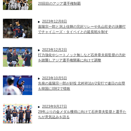
20回目のアジア選手権制覇
2023年12月8日
嘉陽宗一郎と渕上佳輝の完封リレーや丸山壮史の決勝打
でチャイニーズ・タイペイとの延長戦を制す
2023年12月2日
打力強化やシートノック無しなど石井章夫前監督の方針
を踏襲しアジア選手権開幕に向けて調整
2023年10月5日
先発の嘉陽宗一郎が好投 北村祥治が2安打で連日の出塁
も韓国に0対2で惜敗
2023年9月27日
29年ぶりの金メダル獲得に向けて石井章夫監督と選手た
ちが意気込みを語る