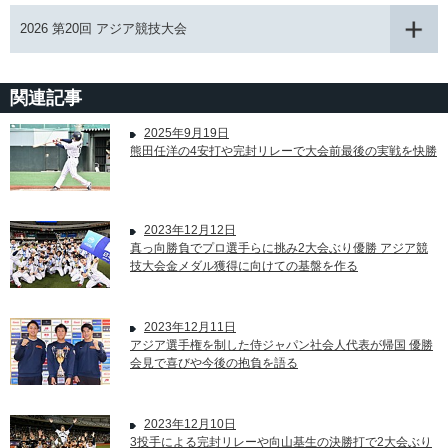
2026 第20回 アジア競技大会
関連記事
2025年9月19日
熊田任洋の4安打や完封リレーで大会前最後の実戦を快勝
2023年12月12日
真っ向勝負でプロ選手らに挑み2大会ぶり優勝 アジア競
技大会金メダル獲得に向けての基盤を作る
2023年12月11日
アジア選手権を制した侍ジャパン社会人代表が帰国 優勝
会見で喜びや今後の抱負を語る
2023年12月10日
3投手による完封リレーや向山基生の決勝打で2大会ぶり