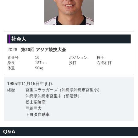
社会人
2026
第20回 アジア競技大会
背番号
16
ポジション
投手
身長
187cm
投打
右投右打
体重
90kg
1995年11月15日生まれ
経歴
宮里スラッガーズ（沖縄県沖縄市宮里小）
沖縄県沖縄市宮里中（部活動）
松山聖陵高
亜細亜大
トヨタ自動車
Q&A