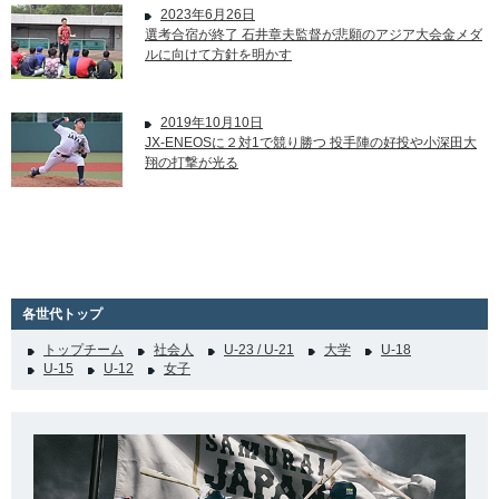
2023年6月26日
選考合宿が終了 石井章夫監督が悲願のアジア大会金メダ
ルに向けて方針を明かす
2019年10月10日
JX-ENEOSに２対1で競り勝つ 投手陣の好投や小深田大
翔の打撃が光る
各世代トップ
トップチーム
社会人
U-23 / U-21
大学
U-18
U-15
U-12
女子