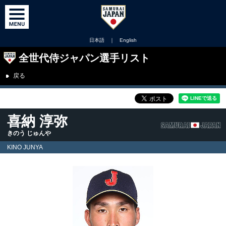
日本語
｜
English
全世代侍ジャパン選手リスト
戻る
喜納 淳弥
きのう じゅんや
KINO JUNYA