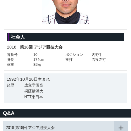
社会人
2018
第18回 アジア競技大会
背番号
10
ポジション
内野手
身長
174cm
投打
右投左打
体重
85kg
1992年10月20日生まれ
経歴
成立学園高
桐蔭横浜大
NTT東日本
Q&A
2018 第18回 アジア競技大会