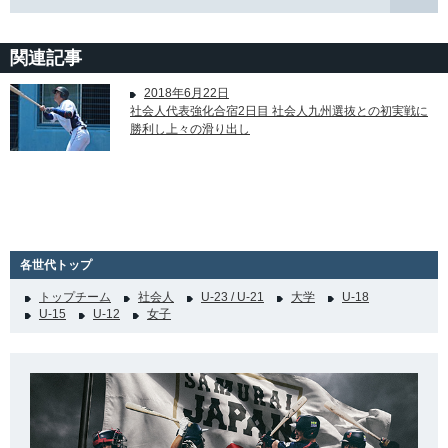
関連記事
2018年6月22日
社会人代表強化合宿2日目 社会人九州選抜との初実戦に
勝利し上々の滑り出し
各世代トップ
トップチーム
社会人
U-23 / U-21
大学
U-18
U-15
U-12
女子