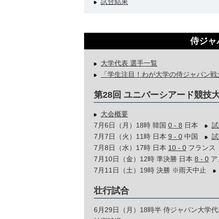
試合結果
侍ジャパ
大学代表 選手一覧
「学生注目！わが大学の侍ジャパン戦
第28回 ユニバーシアード競技
大会概要
7月6日（月）18時 韓国
0 - 8
日本
試
7月7日（火）11時 日本
9 - 0
中国
試
7月8日（水）17時 日本
10 - 0
フラン
7月10日（金）12時 準決勝 日本
8 - 0
ア
7月11日（土）19時 決勝 ※雨天中止
壮行試合
6月29日（月）18時半 侍ジャパン大学