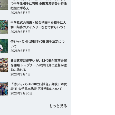
で中学生相手に善戦 桑田真澄監督も特徴
把握に手応え
2026年8月6日
中学軟式の強豪・駿台学園中を相手に大
和田与喜のタイムリーなどで食らいつく
2026年8月5日
侍ジャパンU-15日本代表 選手決定につ
いて
2026年8月5日
桑田真澄監督率いるU-12代表が直前合宿
を開始 トップチームの井口資仁監督が激
励に訪れる
2026年8月4日
「侍ジャパンU-18壮行試合」高校日本代
表 対 大学日本代表 応援活動について
2026年7月30日
もっと見る