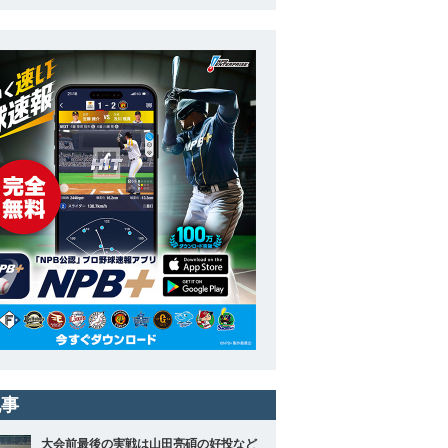
記事
大会前最後の実戦は山田亮碩の好投など