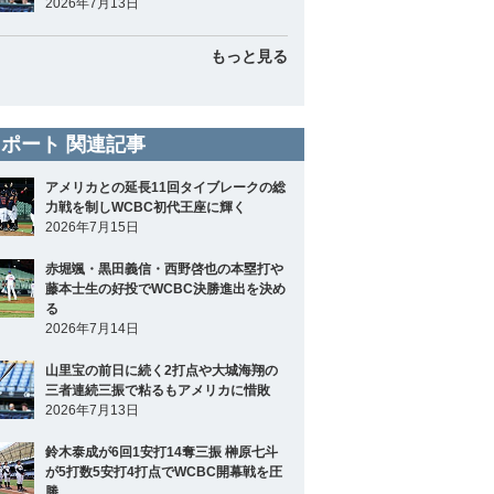
2026年7月13日
もっと見る
ポート 関連記事
アメリカとの延長11回タイブレークの総
力戦を制しWCBC初代王座に輝く
2026年7月15日
赤堀颯・黒田義信・西野啓也の本塁打や
藤本士生の好投でWCBC決勝進出を決め
る
2026年7月14日
山里宝の前日に続く2打点や大城海翔の
三者連続三振で粘るもアメリカに惜敗
2026年7月13日
鈴木泰成が6回1安打14奪三振 榊原七斗
が5打数5安打4打点でWCBC開幕戦を圧
勝