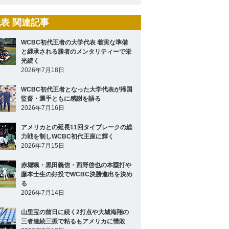
表 関連記事
WCBC初代王者の大学代表 着実な準備
と継承される勝者のメンタリティーで栄
光続く
2026年7月18日
WCBC初代王者となった大学代表が帰国
監督・選手ともに感謝を語る
2026年7月16日
アメリカとの延長11回タイブレークの総
力戦を制しWCBC初代王座に輝く
2026年7月15日
赤堀颯・黒田義信・西野啓也の本塁打や
藤本士生の好投でWCBC決勝進出を決め
る
2026年7月14日
山里宝の前日に続く2打点や大城海翔の
三者連続三振で粘るもアメリカに惜敗