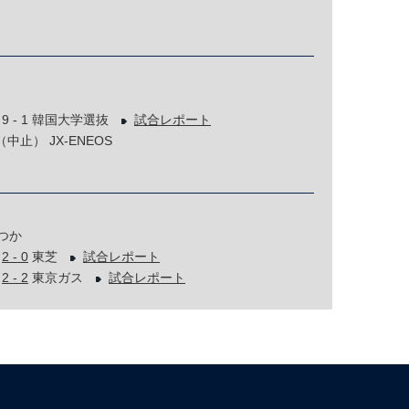
9 - 1 韓国大学選抜
試合レポート
中止） JX-ENEOS
つか
表
2 - 0
東芝
試合レポート
表
2 - 2
東京ガス
試合レポート