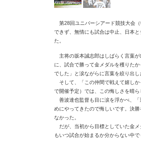
第28回ユニバーシアード競技大会（
できず、無情にも試合は中止、日本と
た。
主将の坂本誠志郎はしばらく言葉が
に、試合で勝って金メダルを穫りたか
でした」と涙ながらに言葉を絞り出し
そして、「この仲間で戦えて嬉しかっ
で開催予定）では、この悔しさを晴ら
善波達也監督も目に涙を浮かべ、「
めにやってきたので悔しいです。決勝
なかった。
だが、当初から目標としていた金メ
もいつ試合が始まるか分からない中で