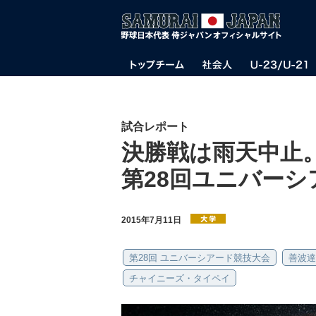
試合レポート
決勝戦は雨天中止
第28回ユニバーシ
2015年7月11日
第28回 ユニバーシアード競技大会
善波達
チャイニーズ・タイペイ