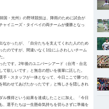
韓国・光州）の野球競技は、降雨のために試合が
チャイニーズ・タイペイの両チームが優勝となっ
出なかったが、「自分たちを支えてくれた人のため
ったのですが、間違いなく1位にふさわしいチーム
た。
たです。2年後のユニバーシアード（台湾・台北
して欲しいです」と無念の想いを後輩に託した。
選手・スタッフが一体となって、今日ここで勝つた
を戦わせてあげたかったです」と悔しさを隠しきれ
ダル獲得という結果を達成したことに加え、「今日
も、選手たちは一生懸命気持ちを切らさずに準備を