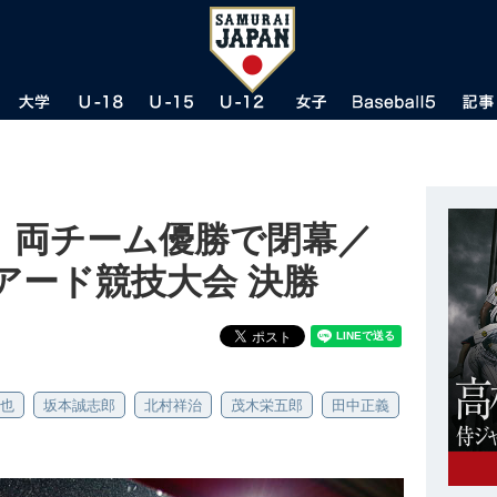
。両チーム優勝で閉幕／
アード競技大会 決勝
也
坂本誠志郎
北村祥治
茂木栄五郎
田中正義