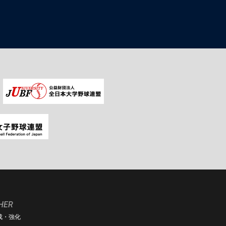
HER
成・強化