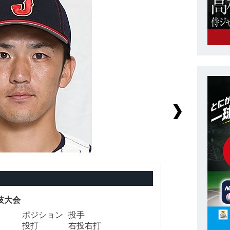
技大会
ポジション
投手
背
投打
右投右打
身