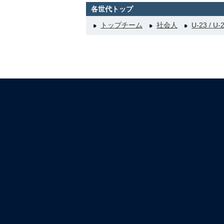
各世代トップ
トップチーム
社会人
U-23 / U-