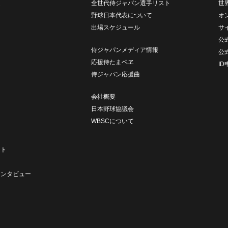
ム
全世代侍ジャパン選手リスト
世
野球日本代表について
オ
出場スケジュール
サ
公式
侍ジャパンメディア情報
公
応援侍たまベヱ
I
侍ジャパン応援曲
会社概要
日本野球協議会
WBSCについて
ト
ート
ト
インタビュー