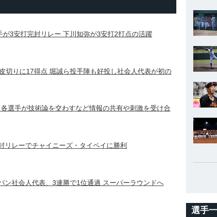
手が3安打完封リレー 下川知弥が3安打2打点の活躍
皮切りに17得点 堀誠ら投手陣も好投し社会人代表が初の
 各選手が技術論を交わすなど情報の共有や刺激を受け合
完封リレーでチャイニーズ・タイペイに勝利
パン社会人代表、3連勝で1位通過 スーパーラウンドへ
選手