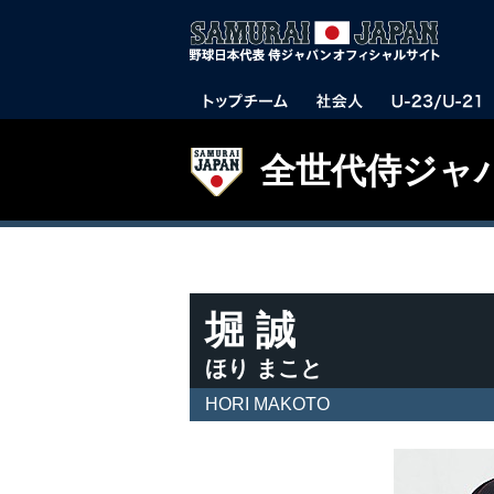
全世代侍ジャ
堀 誠
ほり まこと
HORI MAKOTO