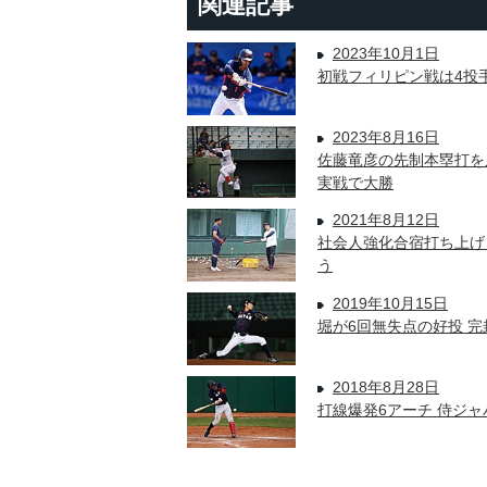
関連記事
2023年10月1日
初戦フィリピン戦は4投
2023年8月16日
佐藤竜彦の先制本塁打を
実戦で大勝
2021年8月12日
社会人強化合宿打ち上げ
う
2019年10月15日
堀が6回無失点の好投 
2018年8月28日
打線爆発6アーチ 侍ジャ