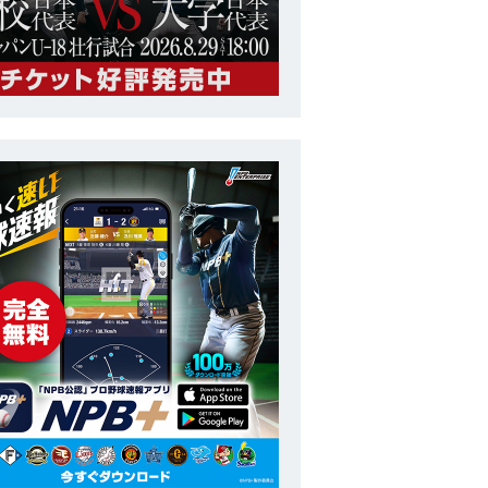
社会人
第29回 BFA アジア選手権
番号
12
ポジション
投手
長
186cm
投打
右投右打