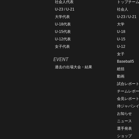
社会人代表
トップチー
U-23 / U-21
社会人
大学代表
U-23 / U-21
U-18代表
大学
U-15代表
U-18
U-12代表
U-15
女子代表
U-12
女子
EVENT
Baseball5
過去の出場大会・結果
総括
動画
試合レポー
チームレポ
会見レポー
侍ジャパン
お知らせ
ニュース
選手発表
ショップ