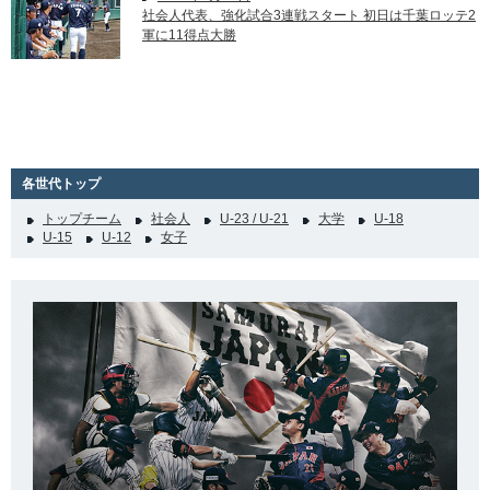
社会人代表、強化試合3連戦スタート 初日は千葉ロッテ2
軍に11得点大勝
各世代トップ
トップチーム
社会人
U-23 / U-21
大学
U-18
U-15
U-12
女子