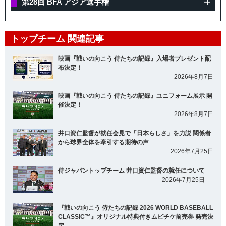
第28回 BFA アジア選手権
トップチーム 関連記事
映画『戦いの向こう 侍たちの記録』入場者プレゼント配
布決定！
2026年8月7日
映画『戦いの向こう 侍たちの記録』ユニフォーム展示 開
催決定！
2026年8月7日
井口資仁監督が就任会見で「日本らしさ」を力説 関係者
から球界全体を牽引する期待の声
2026年7月25日
侍ジャパントップチーム 井口資仁監督の就任について
2026年7月25日
『戦いの向こう 侍たちの記録 2026 WORLD BASEBALL
CLASSIC™』オリジナル特典付きムビチケ前売券 発売決