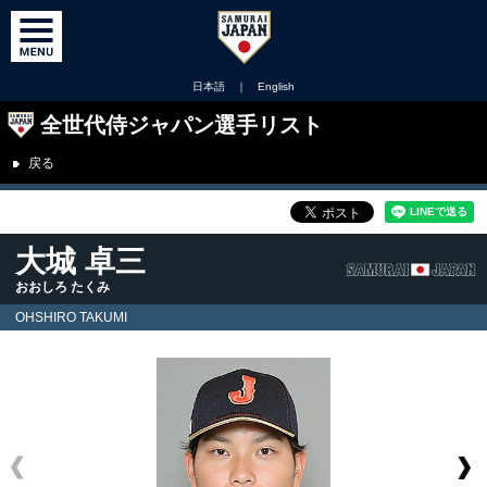
日本語
｜
English
全世代侍ジャパン選手リスト
戻る
大城 卓三
おおしろ たくみ
OHSHIRO TAKUMI