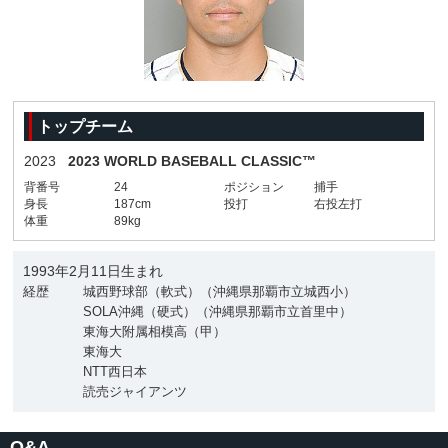
トップチーム
2023
2023 WORLD BASEBALL CLASSIC™
背番号
24
ポジション
捕手
身長
187cm
投打
右投左打
体重
89kg
1993年2月11日生まれ
経歴
城西野球部（軟式）（沖縄県那覇市立城西小）
SOLA沖縄（硬式）（沖縄県那覇市立首里中）
東海大附属相模高（甲）
東海大
NTT西日本
読売ジャイアンツ
Q&A