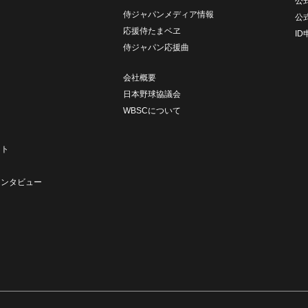
公式
侍ジャパンメディア情報
公
応援侍たまベヱ
I
侍ジャパン応援曲
会社概要
日本野球協議会
WBSCについて
ト
ート
ト
インタビュー