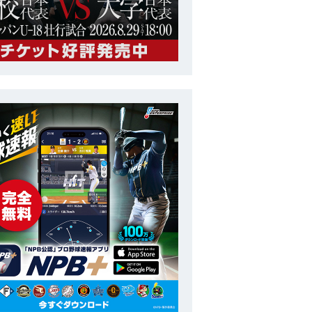
社会人
第28回 BFA アジア選手権
番号
73
ポジション
コーチ
長
投打