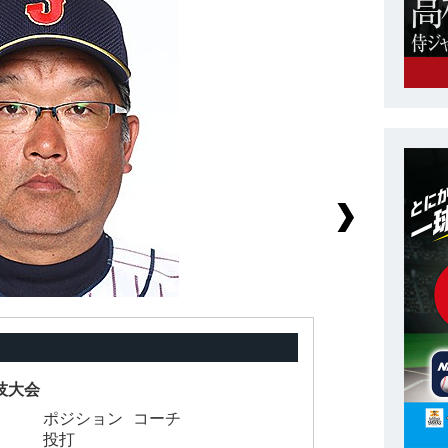
技大会
ポジション
コーチ
背
投打
身