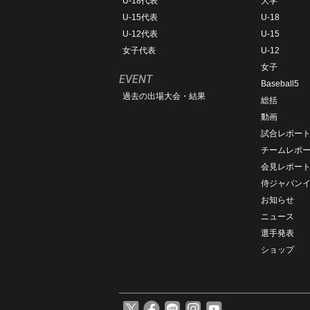
U-18代表
大学
U-15代表
U-18
U-12代表
U-15
女子代表
U-12
女子
EVENT
Baseball5
過去の出場大会・結果
総括
動画
試合レポー
チームレポ
会見レポー
侍ジャパン
お知らせ
ニュース
選手発表
ショップ