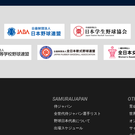
SAMURAIJAPAN
OT
侍ジャパン
育
ム
全世代侍ジャパン選手リスト
世
野球日本代表について
オ
出場スケジュール
サ