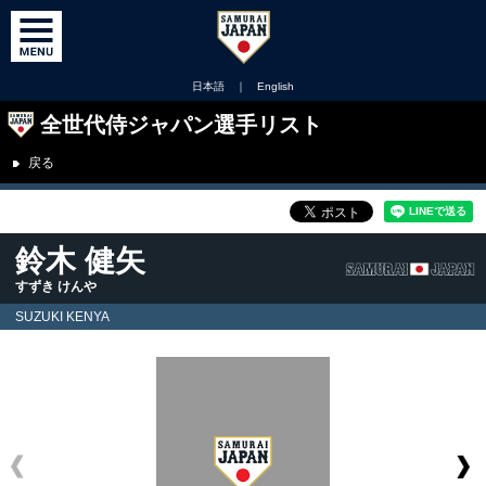
日本語
｜
English
全世代侍ジャパン選手リスト
戻る
鈴木 健矢
すずき けんや
SUZUKI KENYA