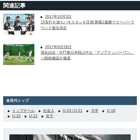
関連記事
2017年10月3日
15安打を放ちパキスタンを圧倒 開幕2連勝でスーパーラ
ウンド進出決定
2017年9月28日
強化試合・NTT東日本戦は中止「アジアナンバーワン」
へ戦術確認を徹底
各世代トップ
トップチーム
社会人
U-23 / U-21
大学
U-18
U-15
U-12
女子