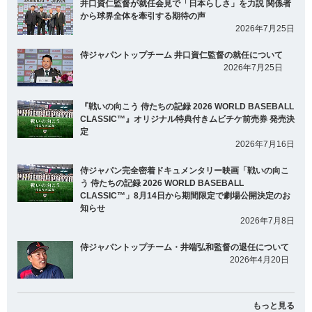
井口資仁監督が就任会見で「日本らしさ」を力説 関係者
から球界全体を牽引する期待の声
2026年7月25日
侍ジャパントップチーム 井口資仁監督の就任について
2026年7月25日
『戦いの向こう 侍たちの記録 2026 WORLD BASEBALL
CLASSIC™』オリジナル特典付きムビチケ前売券 発売決
定
2026年7月16日
侍ジャパン完全密着ドキュメンタリー映画「戦いの向こ
う 侍たちの記録 2026 WORLD BASEBALL
CLASSIC™」8月14日から期間限定で劇場公開決定のお
知らせ
2026年7月8日
侍ジャパントップチーム・井端弘和監督の退任について
2026年4月20日
もっと見る