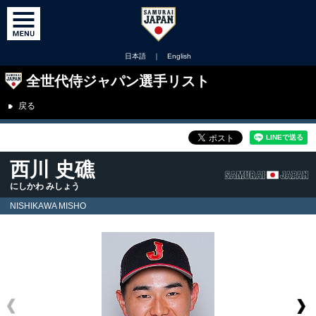
日本語
｜
English
全世代侍ジャパン選手リスト
戻る
西川 史礁
にしかわ みしょう
NISHIKAWA MISHO