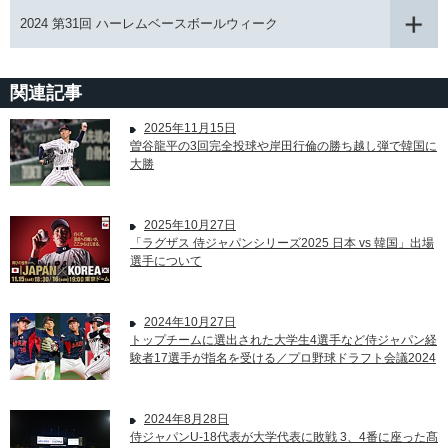
2024 第31回 ハーレムベースボールウィーク
関連記事
2025年11月15日
曽谷龍平の3回完全投球や岸田行倫の勝ち越し弾で韓国に
大勝
2025年10月27日
「ラグザス 侍ジャパンシリーズ2025 日本 vs 韓国」出場
選手について
2024年10月27日
トップチームに選出された大学生4選手など侍ジャパン経
験者17選手が指名を受ける／プロ野球ドラフト会議2024
2024年8月28日
侍ジャパンU-18代表が大学代表に敗戦 3、4番に座った髙