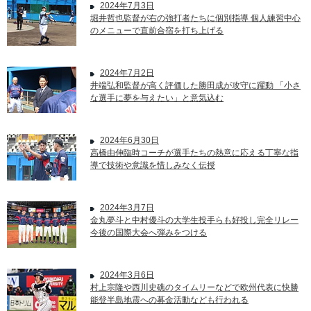
2024年7月3日
堀井哲也監督が右の強打者たちに個別指導 個人練習中心
のメニューで直前合宿を打ち上げる
2024年7月2日
井端弘和監督が高く評価した勝田成が攻守に躍動 「小さ
な選手に夢を与えたい」と意気込む
2024年6月30日
高橋由伸臨時コーチが選手たちの熱意に応える丁寧な指
導で技術や意識を惜しみなく伝授
2024年3月7日
金丸夢斗と中村優斗の大学生投手らも好投し完全リレー
今後の国際大会へ弾みをつける
2024年3月6日
村上宗隆や西川史礁のタイムリーなどで欧州代表に快勝
能登半島地震への募金活動なども行われる