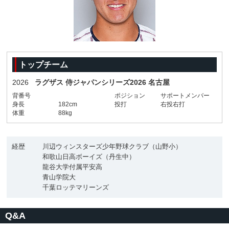
トップチーム
2026
ラグザス 侍ジャパンシリーズ2026 名古屋
背番号
ポジション
サポートメンバー
身長
182cm
投打
右投右打
体重
88kg
経歴
川辺ウィンスターズ少年野球クラブ（山野小）
和歌山日高ボーイズ（丹生中）
龍谷大学付属平安高
青山学院大
千葉ロッテマリーンズ
Q&A