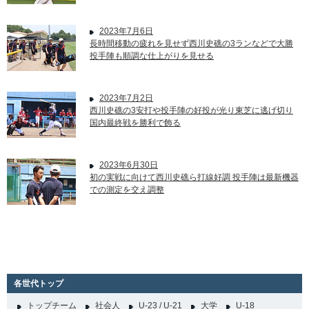
2023年7月6日
長時間移動の疲れを見せず西川史礁の3ランなどで大勝
投手陣も順調な仕上がりを見せる
2023年7月2日
西川史礁の3安打や投手陣の好投が光り東芝に逃げ切り
国内最終戦を勝利で飾る
2023年6月30日
初の実戦に向けて西川史礁ら打線好調 投手陣は最新機器
での測定を交え調整
各世代トップ
トップチーム
社会人
U-23 / U-21
大学
U-18