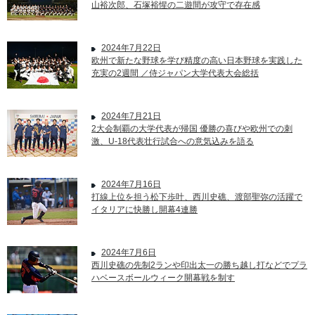
山裕次郎、石塚裕惺の二遊間が攻守で存在感
2024年7月22日
欧州で新たな野球を学び精度の高い日本野球を実践した
充実の2週間 ／侍ジャパン大学代表大会総括
2024年7月21日
2大会制覇の大学代表が帰国 優勝の喜びや欧州での刺
激、U-18代表壮行試合への意気込みを語る
2024年7月16日
打線上位を担う松下歩叶、西川史礁、渡部聖弥の活躍で
イタリアに快勝し開幕4連勝
2024年7月6日
西川史礁の先制2ランや印出太一の勝ち越し打などでプラ
ハベースボールウィーク開幕戦を制す