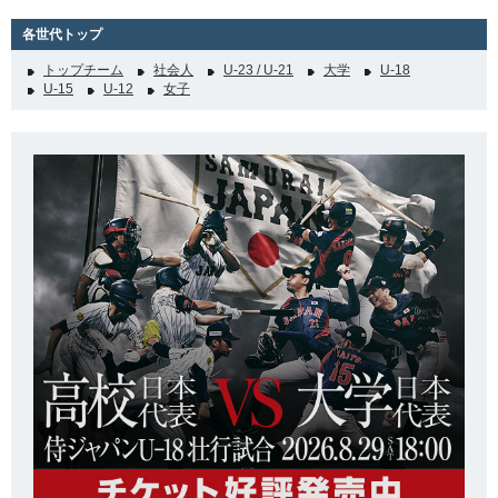
各世代トップ
トップチーム
社会人
U-23 / U-21
大学
U-18
U-15
U-12
女子