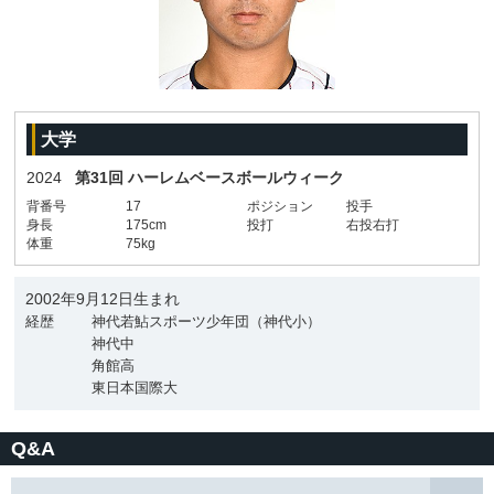
大学
2024
第31回 ハーレムベースボールウィーク
背番号
17
ポジション
投手
身長
175cm
投打
右投右打
体重
75kg
2002年9月12日生まれ
経歴
神代若鮎スポーツ少年団（神代小）
神代中
角館高
東日本国際大
Q&A