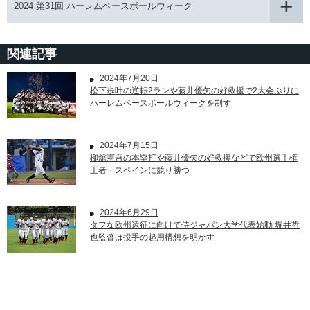
2024 第31回 ハーレムベースボールウィーク
関連記事
2024年7月20日
松下歩叶の逆転2ランや藤井優矢の好救援で2大会ぶりに
ハーレムベースボールウィークを制す
2024年7月15日
柳舘憲吾の本塁打や藤井優矢の好救援などで欧州選手権
王者・スペインに競り勝つ
2024年6月29日
タフな欧州遠征に向けて侍ジャパン大学代表始動 堀井哲
也監督は投手の起用構想を明かす