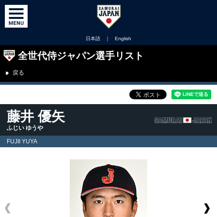
日本語
｜
English
全世代侍ジャパン選手リスト
戻る
藤井 優矢
ふじい ゆうや
FUJII YUYA