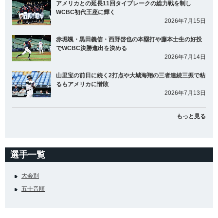
アメリカとの延長11回タイブレークの総力戦を制し
WCBC初代王座に輝く
2026年7月15日
赤堀颯・黒田義信・西野啓也の本塁打や藤本士生の好投
でWCBC決勝進出を決める
2026年7月14日
山里宝の前日に続く2打点や大城海翔の三者連続三振で粘
るもアメリカに惜敗
2026年7月13日
もっと見る
選手一覧
大会別
五十音順