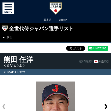
日本語
｜
English
全世代侍ジャパン選手リスト
戻る
熊田 任洋
くまだ とうよう
KUMADA TOYO