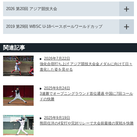
2026 第20回 アジア競技大会
2019 第29回 WBSC U-18ベースボールワールドカップ
関連記事
2026年7月22日
強化合宿打ち上げ アジア競技大会金メダルに向けて日々
進化した姿を見せる
2025年9月24日
3連勝でオープニングラウンド首位通過 中国に7回コール
ドの快勝
2025年9月19日
熊田任洋の4安打や完封リレーで大会前最後の実戦を快勝