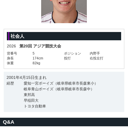
社会人
2026
第20回 アジア競技大会
背番号
5
ポジション
内野手
身長
174cm
投打
右投左打
体重
82kg
2001年4月15日生まれ
経歴
愛知一宮ボーイズ（岐阜県岐阜市長森東小）
岐阜青山ボーイズ（岐阜県岐阜市長森中）
東邦高
早稲田大
トヨタ自動車
Q&A