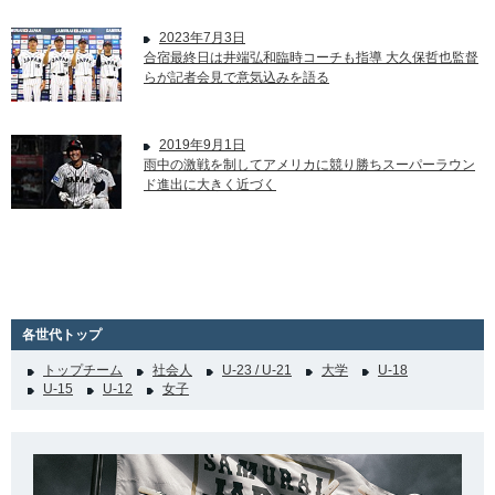
2023年7月3日
合宿最終日は井端弘和臨時コーチも指導 大久保哲也監督
らが記者会見で意気込みを語る
2019年9月1日
雨中の激戦を制してアメリカに競り勝ちスーパーラウン
ド進出に大きく近づく
各世代トップ
トップチーム
社会人
U-23 / U-21
大学
U-18
U-15
U-12
女子