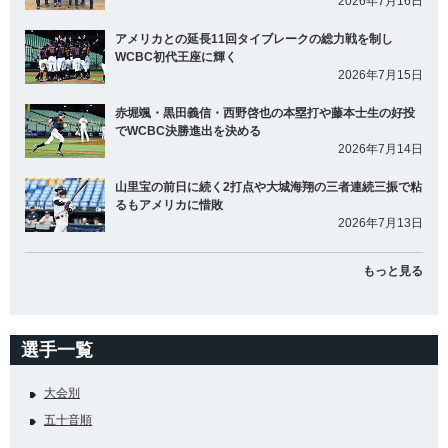
2026年7月16日
アメリカとの延長11回タイブレークの総力戦を制し
WCBC初代王座に輝く
2026年7月15日
赤堀颯・黒田義信・西野啓也の本塁打や藤本士生の好投
でWCBC決勝進出を決める
2026年7月14日
山里宝の前日に続く2打点や大城海翔の三者連続三振で粘
るもアメリカに惜敗
2026年7月13日
もっと見る
選手一覧
大会別
五十音順