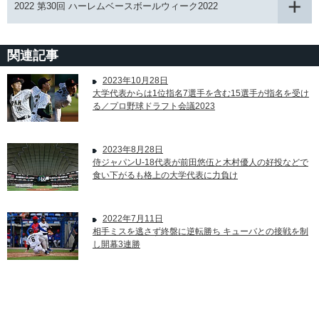
2022 第30回 ハーレムベースボールウィーク2022
関連記事
2023年10月28日
大学代表からは1位指名7選手を含む15選手が指名を受け
る／プロ野球ドラフト会議2023
2023年8月28日
侍ジャパンU-18代表が前田悠伍と木村優人の好投などで
食い下がるも格上の大学代表に力負け
2022年7月11日
相手ミスを逃さず終盤に逆転勝ち キューバとの接戦を制
し開幕3連勝