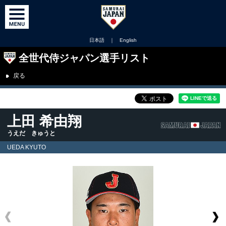
日本語
｜
English
全世代侍ジャパン選手リスト
戻る
上田 希由翔
うえだ きゅうと
UEDA KYUTO