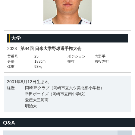
大学
2023
第44回 日米大学野球選手権大会
背番号
25
ポジション
内野手
身長
183cm
投打
右投左打
体重
93kg
2001年8月12日生まれ
経歴
岡崎JSクラブ（岡崎市立六ツ美北部小学校）
幸田ボーイズ（岡崎市立南中学校）
愛産大三河高
明治大
Q&A