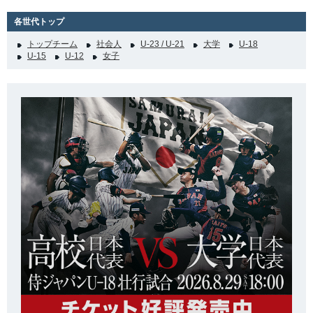
各世代トップ
トップチーム
社会人
U-23 / U-21
大学
U-18
U-15
U-12
女子