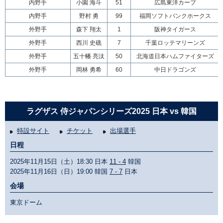
内野手
小園 海斗
51
広島東洋カープ
内野手
野村 勇
99
福岡ソフトバンクホークス
外野手
森下 翔太
1
阪神タイガース
外野手
西川 史礁
7
千葉ロッテマリーンズ
外野手
五十幡 亮汰
50
北海道日本ハムファイターズ
外野手
岡林 勇希
60
中日ドラゴンズ
ラグザス 侍ジャパンシリーズ2025 日本 vs 韓国
特設サイト
チケット
出場選手
日程
2025年11月15日（土）18:30 日本
11 - 4
韓国
2025年11月16日（日）19:00 韓国
7 - 7
日本
会場
東京ドーム