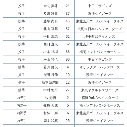
投手
金丸 夢斗
21
中日ドラゴンズ
投手
及川 雅貴
37
阪神タイガース
投手
藤平 尚真
46
東北楽天ゴールデンイーグルス
投手
北山 亘基
57
北海道日本ハムファイターズ
投手
平良 海馬
61
埼玉西武ライオンズ
投手
西口 直人
62
東北楽天ゴールデンイーグルス
投手
松本 裕樹
66
福岡ソフトバンクホークス
投手
松山 晋也
90
中日ドラゴンズ
捕手
若月 健矢
4
オリックス・バファローズ
捕手
岸田 行倫
10
読売ジャイアンツ
捕手
坂本 誠志郎
12
阪神タイガース
捕手
中村 悠平
27
東京ヤクルトスワローズ
内野手
牧 秀悟
2
横浜DeNAベイスターズ
内野手
牧原 大成
5
福岡ソフトバンクホークス
内野手
村林 一輝
6
東北楽天ゴールデンイーグルス
内野手
岡本 和真
25
読売ジャイアンツ