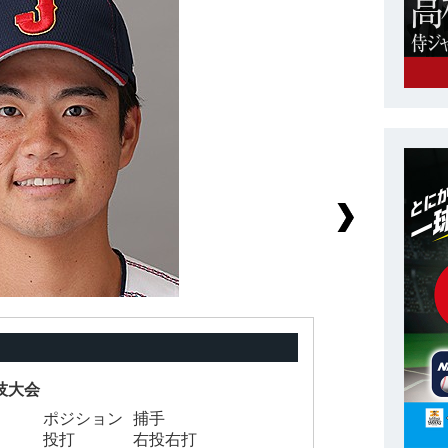
技大会
ポジション
捕手
背
投打
右投右打
身