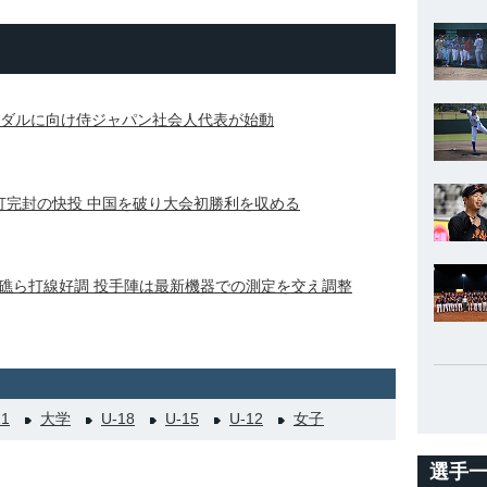
メダルに向け侍ジャパン社会人代表が始動
打完封の快投 中国を破り大会初勝利を収める
礁ら打線好調 投手陣は最新機器での測定を交え調整
21
大学
U-18
U-15
U-12
女子
選手