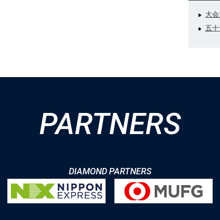
大会
五十
PARTNERS
DIAMOND PARTNERS