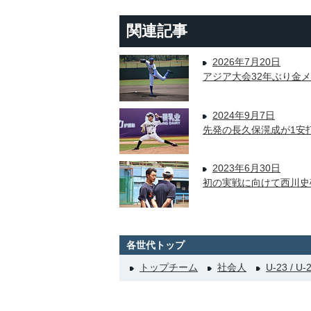
関連記事
2026年7月20日
アジア大会32年ぶり金
2024年9月7日
先発の長久保滉成が1安
2023年6月30日
初の実戦に向けて西川史
各世代トップ
トップチーム
社会人
U-23 / U-