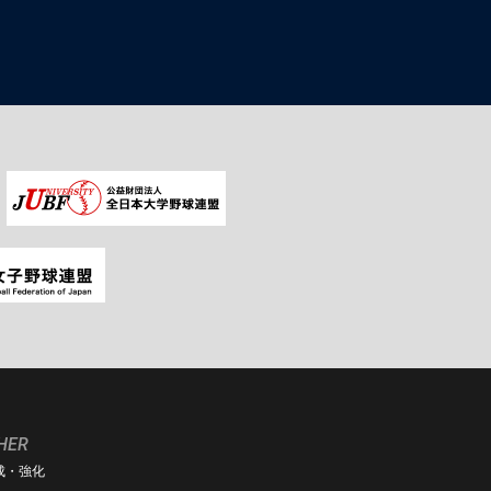
HER
成・強化