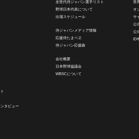
ム
全世代侍ジャパン選手リスト
世
野球日本代表について
オ
出場スケジュール
サ
公式
侍ジャパンメディア情報
公
応援侍たまベヱ
I
侍ジャパン応援曲
会社概要
日本野球協議会
WBSCについて
ト
ート
ト
インタビュー