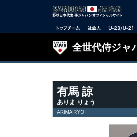
全世代侍ジャ
有馬 諒
ありま りょう
ARIMA RYO