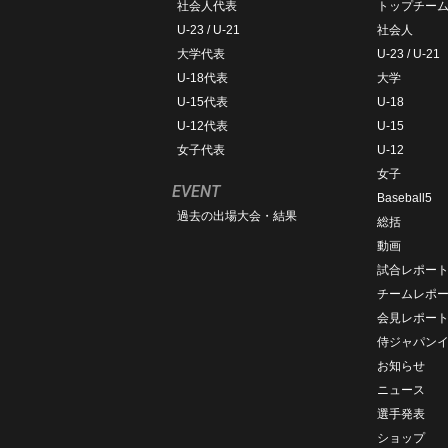
社会人代表
トップチー
U-23 / U-21
社会人
大学代表
U-23 / U-21
U-18代表
大学
U-15代表
U-18
U-12代表
U-15
女子代表
U-12
女子
EVENT
Baseball5
過去の出場大会・結果
総括
動画
試合レポー
チームレポ
会見レポー
侍ジャパン
お知らせ
ニュース
選手発表
ショップ