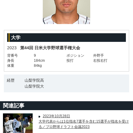
大学
2023
第44回 日米大学野球選手権大会
背番号
9
ポジション
外野手
身長
184cm
投打
右投右打
体重
84kg
経歴
山梨学院高
山梨学院大
関連記事
2023年10月28日
大学代表からは1位指名7選手を含む15選手が指名を受け
る／プロ野球ドラフト会議2023