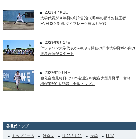
2023年7月1日
大学代表が今年初の対外試合で昨年の都市対抗王者
ENEOSと対戦 タイブレーク練習も実施
2023年6月17日
侍ジャパン大学代表が4年ぶり開催の日米大学野球へ向け
選考合宿がスタート
2022年12月4日
強化合宿最終日は50m走測定を実施 大型外野手・宮崎一
樹が5秒91を記録し全体トップに
各世代トップ
トップチーム
社会人
U-23 / U-21
大学
U-18