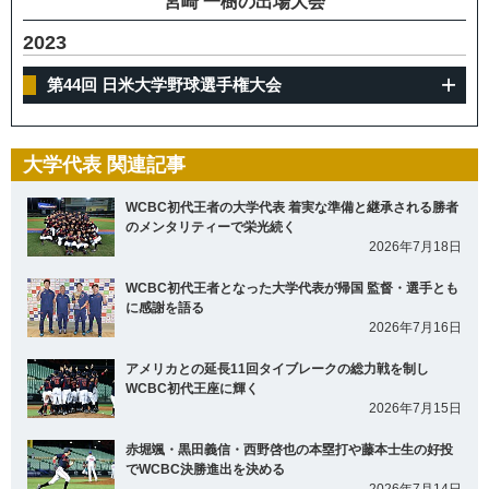
宮崎 一樹の出場大会
2023
第44回 日米大学野球選手権大会
大学代表 関連記事
WCBC初代王者の大学代表 着実な準備と継承される勝者
のメンタリティーで栄光続く
2026年7月18日
WCBC初代王者となった大学代表が帰国 監督・選手とも
に感謝を語る
2026年7月16日
アメリカとの延長11回タイブレークの総力戦を制し
WCBC初代王座に輝く
2026年7月15日
赤堀颯・黒田義信・西野啓也の本塁打や藤本士生の好投
でWCBC決勝進出を決める