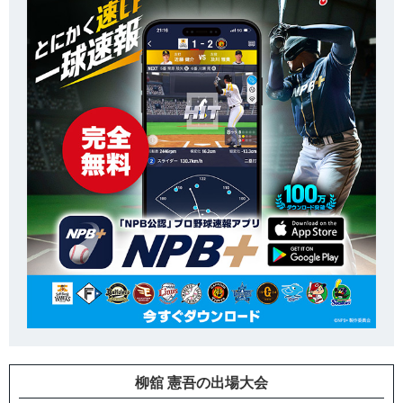
柳舘 憲吾の出場大会