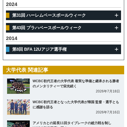
2024
第31回 ハーレムベースボールウィーク
第43回 プラハベースボールウィーク
2014
第8回 BFA 12Uアジア選手権
大学代表 関連記事
WCBC初代王者の大学代表 着実な準備と継承される勝者
のメンタリティーで栄光続く
2026年7月18日
WCBC初代王者となった大学代表が帰国 監督・選手とも
に感謝を語る
2026年7月16日
アメリカとの延長11回タイブレークの総力戦を制し