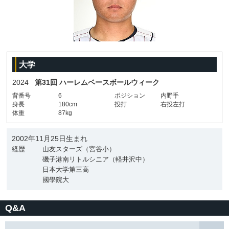
大学
2024
第31回 ハーレムベースボールウィーク
背番号
6
ポジション
内野手
身長
180cm
投打
右投左打
体重
87kg
2002年11月25日生まれ
経歴
山友スターズ（宮谷小）
磯子港南リトルシニア（軽井沢中）
日本大学第三高
國學院大
Q&A