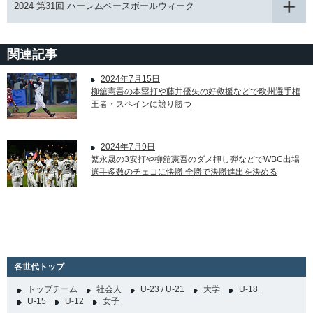
2024 第31回 ハーレムベースボールウィーク
関連記事
2024年7月15日
柳舘憲吾の本塁打や藤井優矢の好救援などで欧州選手権
王者・スペインに競り勝つ
2024年7月9日
繁永晟の3安打や柳舘憲吾のダメ押し弾などでWBC出場
選手多数のチェコに快勝 全勝で決勝進出を決める
各世代トップ
トップチーム
社会人
U-23 / U-21
大学
U-18
U-15
U-12
女子