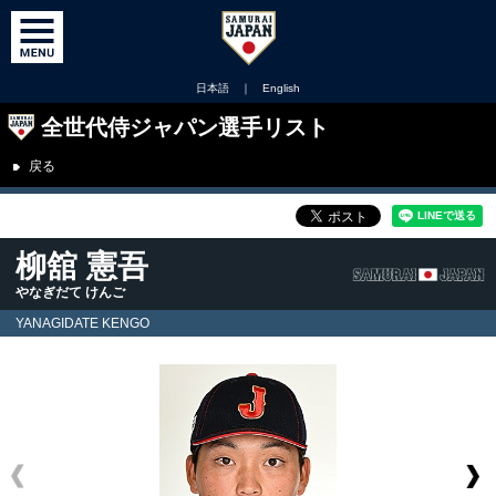
日本語
｜
English
全世代侍ジャパン選手リスト
戻る
柳舘 憲吾
やなぎだて けんご
YANAGIDATE KENGO