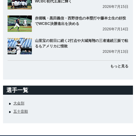
WCBC初代王座に輝く
2026年7月15日
赤堀颯・黒田義信・西野啓也の本塁打や藤本士生の好投
でWCBC決勝進出を決める
2026年7月14日
山里宝の前日に続く2打点や大城海翔の三者連続三振で粘
るもアメリカに惜敗
2026年7月13日
もっと見る
選手一覧
大会別
五十音順