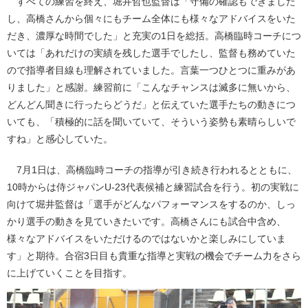
すべての練習を終え、堀井哲也監督は「守備の確認もできました
し、高橋さんから個々にもチーム全体にも様々なアドバイスをいた
だき、濃厚な時間でした」と充実の1日を総括。高橋臨時コーチにつ
いては「あれだけの実績を残した選手でしたし、監督も務めていた
ので指導者目線も理解されていました。言葉一つひとつに重みがあ
りました」と感謝。練習前に「こんなチャンスは滅多に無いから、
どんどん聞きに行ったらどうだ」と伝えていた選手たちの動きにつ
いても、「積極的に話を聞いていて、そういう姿勢も素晴らしいで
すね」と感心していた。
7月1日は、高橋臨時コーチの指導が引き続き行われるとともに、
10時からは侍ジャパンU-23代表候補と練習試合を行う。初の実戦に
向けて堀井監督は「選手がどんなパフォーマンスをするのか、しっ
かり選手の動きを見ていきたいです。高橋さんにも試合中含め、
様々なアドバイスをいただけるのではないかと楽しみにしていま
す」と期待。合宿3日目も貴重な指導と実戦の機会でチーム力をさら
に上げていくことを目指す。