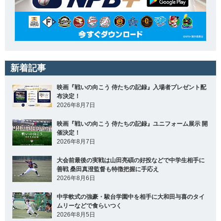
新着記事
映画『戦いの向こう 侍たちの記録』入場者プレゼント配
布決定！
2026年8月7日
映画『戦いの向こう 侍たちの記録』ユニフォーム展示 開
催決定！
2026年8月7日
大会前最後の実戦は山田亮碩の好投などで中学生相手に
善戦 桑田真澄監督も特徴把握に手応え
2026年8月6日
中学軟式の強豪・駿台学園中を相手に大和田与喜のタイ
ムリーなどで食らいつく
2026年8月5日