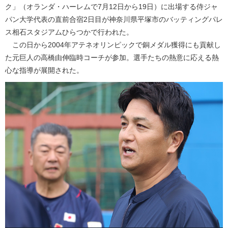
ク」（オランダ・ハーレムで7月12日から19日）に出場する侍ジャ
パン大学代表の直前合宿2日目が神奈川県平塚市のバッティングパレ
ス相石スタジアムひらつかで行われた。
この日から2004年アテネオリンピックで銅メダル獲得にも貢献し
た元巨人の高橋由伸臨時コーチが参加。選手たちの熱意に応える熱
心な指導が展開された。