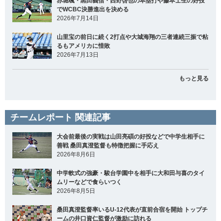
赤堀颯・黒田義信・西野啓也の本塁打や藤本士生の好投
でWCBC決勝進出を決める
2026年7月14日
山里宝の前日に続く2打点や大城海翔の三者連続三振で粘
るもアメリカに惜敗
2026年7月13日
もっと見る
チームレポート 関連記事
大会前最後の実戦は山田亮碩の好投などで中学生相手に
善戦 桑田真澄監督も特徴把握に手応え
2026年8月6日
中学軟式の強豪・駿台学園中を相手に大和田与喜のタイ
ムリーなどで食らいつく
2026年8月5日
桑田真澄監督率いるU-12代表が直前合宿を開始 トップチ
ームの井口資仁監督が激励に訪れる