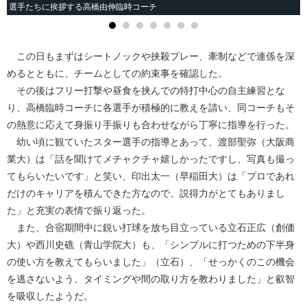
選手たちに挨拶する高橋由伸臨時コーチ
この日もまずはシートノックや挟殺プレー、牽制などで連係を深
めるとともに、チームとしての約束事を確認した。
その後はフリー打撃や昼食を挟んでの特打中心の自主練習とな
り、高橋臨時コーチに各選手が積極的に教えを請い、同コーチもそ
の熱意に応えて身振り手振りも合わせながら丁寧に指導を行った。
幼い頃に観ていたスター選手の指導とあって、渡部聖弥（大阪商
業大）は「話を聞けてメチャクチャ嬉しかったですし、写真も撮っ
てもらいたいです」と笑い、印出太一（早稲田大）は「プロであれ
だけのキャリアを積んできた方なので、説得力がとてもありまし
た」と充実の表情で振り返った。
また、合宿期間中に鋭い打球を放ち目立っている立石正広（創価
大）や西川史礁（青山学院大）も、「シンプルに打つための下半身
の使い方を教えてもらいました」（立石）、「せっかくのこの機会
を逃さないよう、タイミングや間の取り方を教わりました」と叡智
を吸収したようだ。