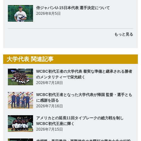
侍ジャパンU-15日本代表 選手決定について
2026年8月5日
もっと見る
大学代表 関連記事
WCBC初代王者の大学代表 着実な準備と継承される勝者
のメンタリティーで栄光続く
2026年7月18日
WCBC初代王者となった大学代表が帰国 監督・選手とも
に感謝を語る
2026年7月16日
アメリカとの延長11回タイブレークの総力戦を制し
WCBC初代王座に輝く
2026年7月15日