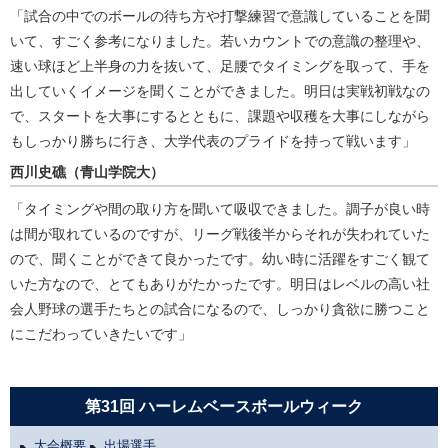
「試合の中でのボールの待ち方や打撃練習で意識していることを聞
いて、すごく参考になりました。若いカウントでの意識の整理や、
速い球ほど上半身の力を抜いて、足腰でタイミングを取って、手を
出していくイメージを聞くことができました。明日は実戦初戦なの
で、スタートを大事にするとともに、課題や収穫を大事にしながら
もしっかり勝ちに行き、大学代表のプライドを持って戦います」
西川史礁（青山学院大）
「タイミングや間の取り方を聞いて吸収できました。調子が良い時
は間が取れているのですが、リーグ戦後半からそれが失われていた
ので、聞くことができて良かったです。幼い時に活躍をすごく観て
いた方なので、とてもありがたかったです。明日はレベルの高い社
会人野球の選手たちとの試合になるので、しっかり貪欲に勝つこと
にこだわっていきたいです」
第31回 ハーレムベースボールウィーク
大会概要
出場選手