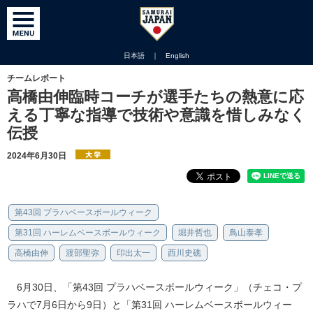
日本語
｜
English
チームレポート
高橋由伸臨時コーチが選手たちの熱意に応
える丁寧な指導で技術や意識を惜しみなく
伝授
2024年6月30日
第43回 プラハベースボールウィーク
第31回 ハーレムベースボールウィーク
堀井哲也
鳥山泰孝
高橋由伸
渡部聖弥
印出太一
西川史礁
6月30日、「第43回 プラハベースボールウィーク」（チェコ・プ
ラハで7月6日から9日）と「第31回 ハーレムベースボールウィー