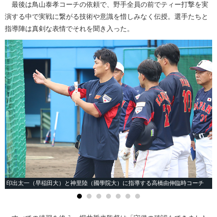
最後は鳥山泰孝コーチの依頼で、野手全員の前でティー打撃を実
演する中で実戦に繋がる技術や意識を惜しみなく伝授。選手たちと
指導陣は真剣な表情でそれを聞き入った。
印出太一（早稲田大）と神里陸（國學院大）に指導する高橋由伸臨時コーチ