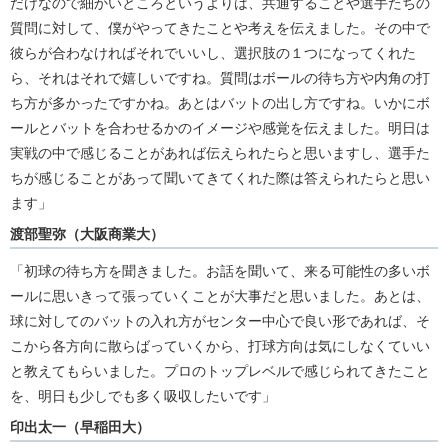
だけなので細かいところというよりは、共通することや選手たちの
質問に対して、僕がやってきたことや考えを伝えました。その中で
彼らが合わなければそれでいいし、選択肢の１つになってくれた
ら、それはそれで嬉しいですね。質問はボールの待ち方や内角の打
ち方が多かったですかね。あとはバットの出し方ですね。いかにボ
ールとバットを合わせるかのイメージや感覚を伝えました。明日は
実戦の中で感じることがあれば伝えられたらと思いますし、選手た
ちが感じることがあって聞いてきてくれた際は答えられたらと思い
ます」
渡部聖弥（大阪商業大）
「初球の待ち方を聞きました。お話を聞いて、来る可能性の多いボ
ールに思いきって張っていくことが大事だと思いました。あとは、
球に対してのバットの入れ方がセンター中心で良い形であれば、そ
こから各方向に散らばっていくから、打球方向は気にしなくていい
と教えてもらいました。プロのトップレベルで感じられてきたこと
を、明日も少しでも多く吸収したいです」
印出太一（早稲田大）