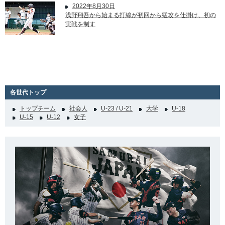
2022年8月30日
浅野翔吾から始まる打線が初回から猛攻を仕掛け、初の
実戦を制す
各世代トップ
トップチーム
社会人
U-23 / U-21
大学
U-18
U-15
U-12
女子