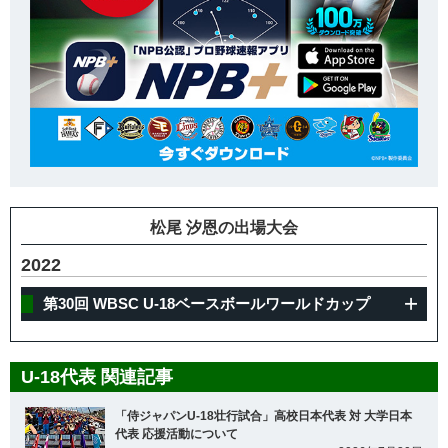
松尾 汐恩の出場大会
2022
第30回 WBSC U-18ベースボールワールドカップ
U-18代表 関連記事
「侍ジャパンU-18壮行試合」高校日本代表 対 大学日本
代表 応援活動について