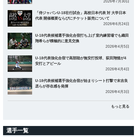
2026年7月30日
「侍ジャパンU-18壮行試合」高校日本代表 対 大学日本
代表 開催概要ならびにチケット販売について
2026年6月24日
U-18代表候補選手強化合宿打ち上げ 室内練習場でも織田
翔希らが積極的に意見交換
2026年4月5日
U-18代表強化合宿で高部陸が無安打投球、荻田翔惺が4
安打とアピール
2026年4月4日
U-18代表候補選手強化合宿が始まりシート打撃で末吉良
丞らが存在感を発揮
2026年4月3日
もっと見る
選手一覧