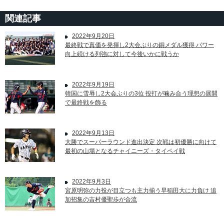
関連記事
2022年9月20日
最終戦で真価を発揮し2大会ぶりの銅メダル獲得 パワー
向上続ける列強に対して今後いかに戦うか
2022年9月19日
韓国に雪辱し2大会ぶりの3位 投打が噛み合う理想の展開
で最終戦を飾る
2022年9月13日
大勝でスーパーラウンド進出決定 次戦は初優勝に向けて
最初の山場となるチャイニーズ・タイペイ戦
2022年9月3日
宮原明弥の力投が目立つも主力揃う早稲田大に力負け 追
加招集の吉村優聖歩が合流