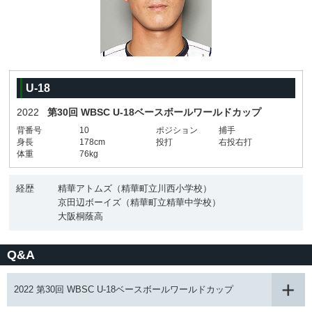
U-18
2022
第30回 WBSC U-18ベースボールワールドカップ
背番号
10
ポジション
捕手
身長
178cm
投打
右投右打
体重
76kg
経歴
精華アトムズ（精華町立川西小学校）
京田辺ボーイズ（精華町立精華中学校）
大阪桐蔭高
Q&A
2022 第30回 WBSC U-18ベースボールワールドカップ