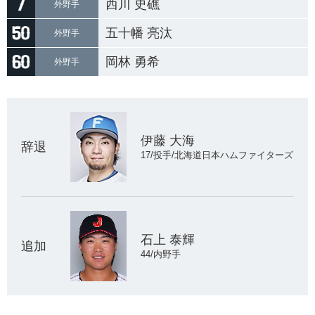
西川 史礁
外野手
五十幡 亮汰
外野手
岡林 勇希
外野手
伊藤 大海
辞退
17/投手/北海道日本ハムファイターズ
石上 泰輝
追加
44/内野手