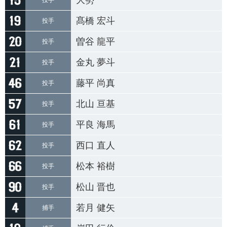
大勢
投手
髙橋 宏斗
投手
曽谷 龍平
投手
金丸 夢斗
投手
藤平 尚真
投手
北山 亘基
投手
平良 海馬
投手
西口 直人
投手
松本 裕樹
投手
松山 晋也
投手
若月 健矢
捕手