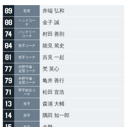
井端 弘和
監督
ヘッドコー
金子 誠
チ
バッテリー
村田 善則
コーチ
能見 篤史
投手コーチ
吉見 一起
投手コーチ
内野守備・
梵 英心
走塁コーチ
外野守備・
亀井 善行
走塁コーチ
野手総合コ
松田 宣浩
ーチ
森浦 大輔
投手
隅田 知一郎
投手