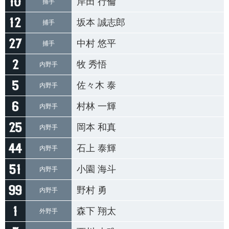
岸田 行倫
捕手
坂本 誠志郎
捕手
中村 悠平
捕手
牧 秀悟
内野手
佐々木 泰
内野手
村林 一輝
内野手
岡本 和真
内野手
石上 泰輝
内野手
小園 海斗
内野手
野村 勇
内野手
森下 翔太
外野手