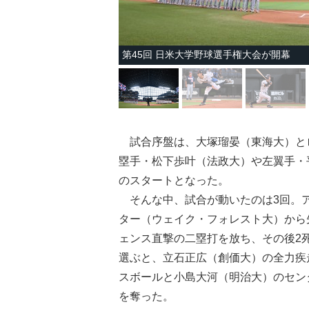
第45回 日米大学野球選手権大会が開幕
試合序盤は、大塚瑠晏（東海大）とロ
塁手・松下歩叶（法政大）や左翼手・
のスタートとなった。
そんな中、試合が動いたのは3回。ア
ター（ウェイク・フォレスト大）から
ェンス直撃の二塁打を放ち、その後2
選ぶと、立石正広（創価大）の全力疾
スボールと小島大河（明治大）のセン
を奪った。