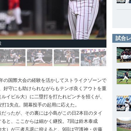
試合レ
投
年の国際大会の経験を活かしてストライクゾーンで
、好守にも助けられながらもテンポ良くアウトを重
（ルイビル大）に二塁打を打たれピンチを招くが、
安打1失点。開幕投手の起用に応えた。
だったが、その裏には小島がこの日2本目のタイ
すると、ここからは細かく継投。7回は鈴木泰成
治大）が三者凡退に抑えると、9回は守護神・佐藤