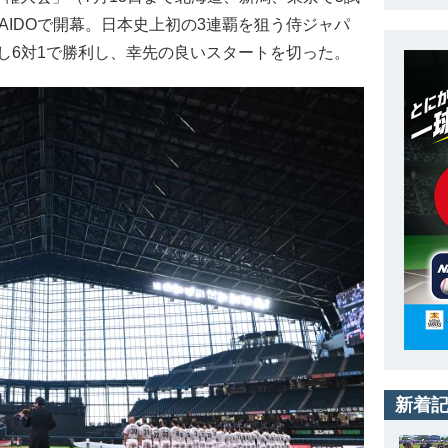
KAIDOで開幕。日本史上初の3連覇を狙う侍ジャパ
し6対1で勝利し、幸先の良いスタートを切った。
新着