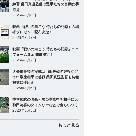
練習 桑田真澄監督は選手たちの言動に手
応え
2026年8月8日
映画『戦いの向こう 侍たちの記録』入場
者プレゼント配布決定！
2026年8月7日
映画『戦いの向こう 侍たちの記録』ユニ
フォーム展示 開催決定！
2026年8月7日
大会前最後の実戦は山田亮碩の好投など
で中学生相手に善戦 桑田真澄監督も特徴
把握に手応え
2026年8月6日
中学軟式の強豪・駿台学園中を相手に大
和田与喜のタイムリーなどで食らいつく
2026年8月5日
もっと見る