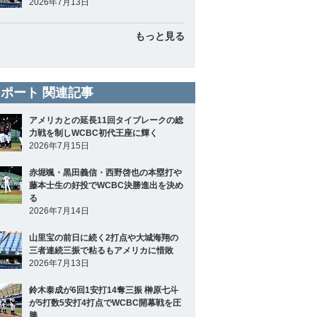
2026年7月13日
もっと見る
ポート 関連記事
アメリカとの延長11回タイブレークの総
力戦を制しWCBC初代王座に輝く
2026年7月15日
赤堀颯・黒田義信・西野啓也の本塁打や
藤本士生の好投でWCBC決勝進出を決め
る
2026年7月14日
山里宝の前日に続く2打点や大城海翔の
三者連続三振で粘るもアメリカに惜敗
2026年7月13日
鈴木泰成が6回1安打14奪三振 榊原七斗
が5打数5安打4打点でWCBC開幕戦を圧
勝