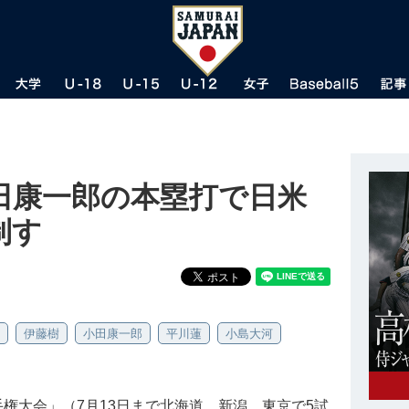
田康一郎の本塁打で日米
制す
伊藤樹
小田康一郎
平川蓮
小島大河
手権大会」（7月13日まで北海道、新潟、東京で5試