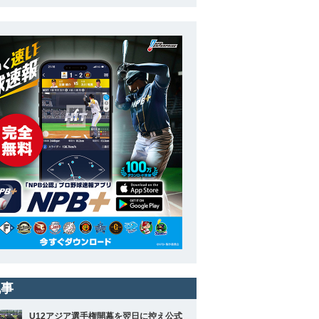
記事
U12アジア選手権開幕を翌日に控え公式