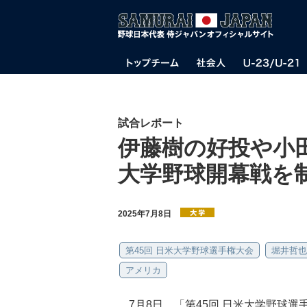
試合レポート
伊藤樹の好投や小
大学野球開幕戦を
2025年7月8日
第45回 日米大学野球選手権大会
堀井哲也
アメリカ
7月8日、「第45回 日米大学野球選