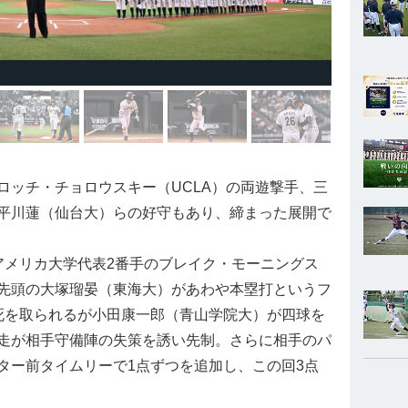
ッチ・チョロウスキー（UCLA）の両遊撃手、三
平川蓮（仙台大）らの好守もあり、締まった展開で
メリカ大学代表2番手のブレイク・モーニングス
先頭の大塚瑠晏（東海大）があわや本塁打というフ
死を取られるが小田康一郎（青山学院大）が四球を
走が相手守備陣の失策を誘い先制。さらに相手のパ
ター前タイムリーで1点ずつを追加し、この回3点