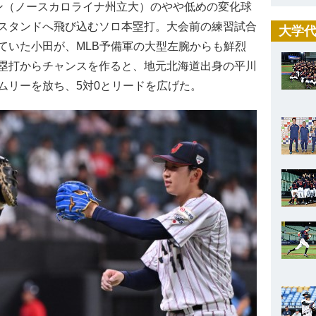
（ノースカロライナ州立大）のやや低めの変化球
スタンドへ飛び込むソロ本塁打。大会前の練習試合
大学代
ていた小田が、MLB予備軍の大型左腕からも鮮烈
塁打からチャンスを作ると、地元北海道出身の平川
ムリーを放ち、5対0とリードを広げた。