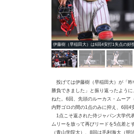
伊藤樹（早稲田大）は6回4安打1失点の好
投げては伊藤樹（早稲田大）が「昨
勝負できました」と振り返ったように
ねた。6回、先頭のルーカス・ムーア
内野ゴロの間の1点のみに抑え、6回4
1点こそ返された侍ジャパン大学代表
ムリーを放って再びリードを5点差と
（青山学院大）、8回は毛利海大（明