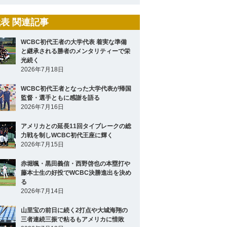
表 関連記事
WCBC初代王者の大学代表 着実な準備
と継承される勝者のメンタリティーで栄
光続く
2026年7月18日
WCBC初代王者となった大学代表が帰国
監督・選手ともに感謝を語る
2026年7月16日
アメリカとの延長11回タイブレークの総
力戦を制しWCBC初代王座に輝く
2026年7月15日
赤堀颯・黒田義信・西野啓也の本塁打や
藤本士生の好投でWCBC決勝進出を決め
る
2026年7月14日
山里宝の前日に続く2打点や大城海翔の
三者連続三振で粘るもアメリカに惜敗