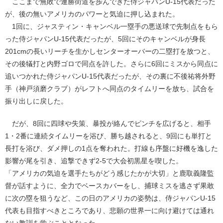
ここまで無敗で連勝街道を歩んできた侍ジャパンU-15代表だった
が、後の無いアメリカのパワーと気迫に押し込まれた。
1回に、ジャスティン・キャンベル一塁手の悪送球で先制点をもら
った侍ジャパンU-15代表だったが、5回にそのキャンベルが身長
201cmの長いリーチを生かしセンターオーバーの二塁打を放つと、
その後犠打と内野ゴロで同点を許した。さらに6回にミスから同点に
追いつかれた侍ジャパンU-15代表だったが、その裏に不後祐将外野
手（神戸須磨クラブ）がレフトへ同点のタイムリーを放ち、試合を
振り出しに戻した。
だが、8回に四球や失策、暴投が絡んでピンチを広げると、相手
1・2番に連続タイムリーを浴び、勝ち越されると、9回にも単打と
長打を浴び、ダメ押しの1点を奪われた。打線も序盤に好機を逸した
影響が尾を引き、追撃できず2-5で大会初黒星を喫した。
「アメリカの気迫を選手たちがどう感じたかが大切」と鹿取義隆監
督が話すように、全力でベースカバーをし、捕球ミスを逃さず果敢
に次の塁を狙うなど、この日のアメリカの姿勢は、侍ジャパンU-15
代表も目指すべきところであり、悲願の世界一に向け避けては通れ
ない教訓を学ぶこととなった。