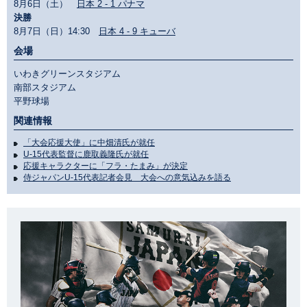
8月6日（土）
日本 2 - 1 パナマ
決勝
8月7日（日）14:30
日本 4 - 9 キューバ
会場
いわきグリーンスタジアム
南部スタジアム
平野球場
関連情報
「大会応援大使」に中畑清氏が就任
U-15代表監督に鹿取義隆氏が就任
応援キャラクターに「フラ・たまみ」が決定
侍ジャパンU-15代表記者会見 大会への意気込みを語る