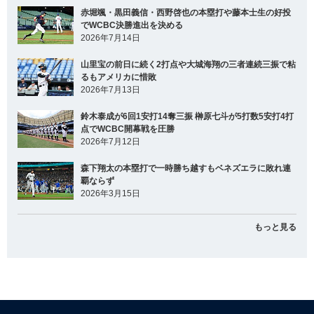
赤堀颯・黒田義信・西野啓也の本塁打や藤本士生の好投
でWCBC決勝進出を決める
2026年7月14日
山里宝の前日に続く2打点や大城海翔の三者連続三振で粘
るもアメリカに惜敗
2026年7月13日
鈴木泰成が6回1安打14奪三振 榊原七斗が5打数5安打4打
点でWCBC開幕戦を圧勝
2026年7月12日
森下翔太の本塁打で一時勝ち越すもベネズエラに敗れ連
覇ならず
2026年3月15日
もっと見る