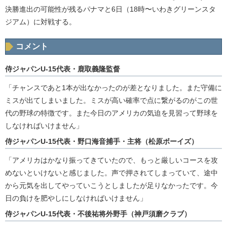
決勝進出の可能性が残るパナマと6日（18時〜いわきグリーンスタ
ジアム）に対戦する。
コメント
侍ジャパンU-15代表・鹿取義隆監督
「チャンスであと1本が出なかったのが差となりました。また守備に
ミスが出てしまいました。ミスが高い確率で点に繋がるのがこの世
代の野球の特徴です。また今日のアメリカの気迫を見習って野球を
しなければいけません」
侍ジャパンU-15代表・野口海音捕手・主将（松原ボーイズ）
「アメリカはかなり振ってきていたので、もっと厳しいコースを攻
めないといけないと感じました。声で押されてしまっていて、途中
から元気を出してやっていこうとしましたが足りなかったです。今
日の負けを肥やしにしなければいけません」
侍ジャパンU-15代表・不後祐将外野手（神戸須磨クラブ）