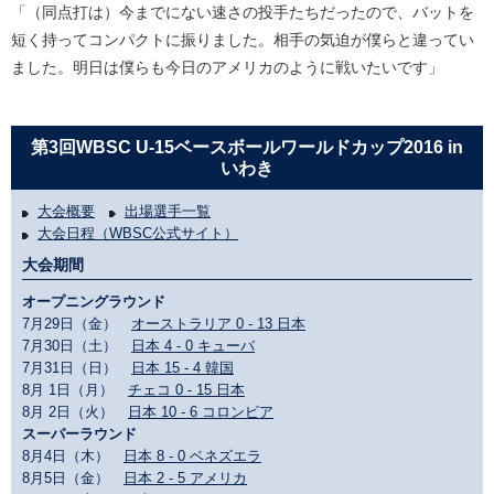
「（同点打は）今までにない速さの投手たちだったので、バットを
短く持ってコンパクトに振りました。相手の気迫が僕らと違ってい
ました。明日は僕らも今日のアメリカのように戦いたいです」
第3回WBSC U-15ベースボールワールドカップ2016 in
いわき
大会概要
出場選手一覧
大会日程（WBSC公式サイト）
大会期間
オープニングラウンド
7月29日（金）
オーストラリア 0 - 13 日本
7月30日（土）
日本 4 - 0 キューバ
7月31日（日）
日本 15 - 4 韓国
8月 1日（月）
チェコ 0 - 15 日本
8月 2日（火）
日本 10 - 6 コロンビア
スーパーラウンド
8月4日（木）
日本 8 - 0 ベネズエラ
8月5日（金）
日本 2 - 5 アメリカ