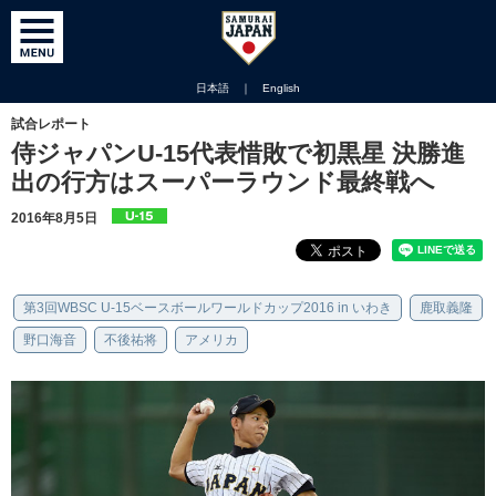
日本語
｜
English
試合レポート
侍ジャパンU-15代表惜敗で初黒星 決勝進
出の行方はスーパーラウンド最終戦へ
2016年8月5日
第3回WBSC U-15ベースボールワールドカップ2016 in いわき
鹿取義隆
野口海音
不後祐将
アメリカ