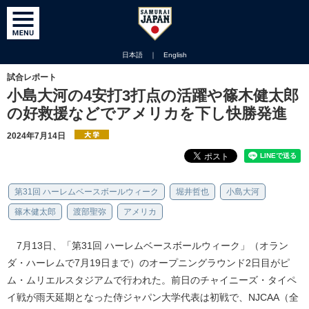
日本語
｜
English
試合レポート
小島大河の4安打3打点の活躍や篠木健太郎
の好救援などでアメリカを下し快勝発進
2024年7月14日
第31回 ハーレムベースボールウィーク
堀井哲也
小島大河
篠木健太郎
渡部聖弥
アメリカ
7月13日、「第31回 ハーレムベースボールウィーク」（オラン
ダ・ハーレムで7月19日まで）のオープニングラウンド2日目がピ
ム・ムリエルスタジアムで行われた。前日のチャイニーズ・タイペ
イ戦が雨天延期となった侍ジャパン大学代表は初戦で、NJCAA（全