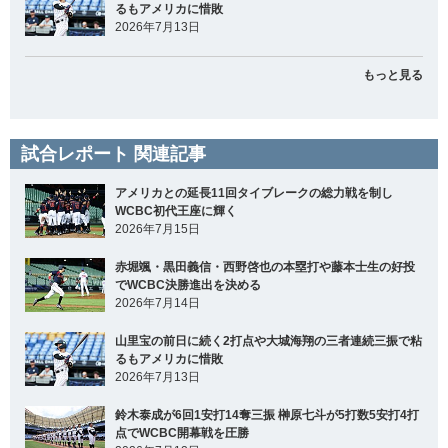
るもアメリカに惜敗
2026年7月13日
もっと見る
試合レポート 関連記事
アメリカとの延長11回タイブレークの総力戦を制し
WCBC初代王座に輝く
2026年7月15日
赤堀颯・黒田義信・西野啓也の本塁打や藤本士生の好投
でWCBC決勝進出を決める
2026年7月14日
山里宝の前日に続く2打点や大城海翔の三者連続三振で粘
るもアメリカに惜敗
2026年7月13日
鈴木泰成が6回1安打14奪三振 榊原七斗が5打数5安打4打
点でWCBC開幕戦を圧勝