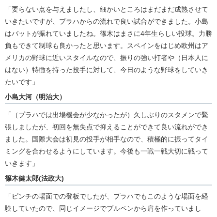
「要らない点を与えましたし、細かいところはまだまだ成熟させて
いきたいですが、プラハからの流れで良い試合ができました。小島
はバットが振れていましたね。篠木はまさに4年生らしい投球。力勝
負もできて制球も良かったと思います。スペインをはじめ欧州はア
メリカの野球に近いスタイルなので、振りの強い打者や（日本人に
はない）特徴を持った投手に対して、今日のような野球をしていき
たいです」
小島大河（明治大）
「（プラハでは出場機会が少なかったが）久しぶりのスタメンで緊
張しましたが、初回を無失点で抑えることができて良い流れができ
ました。国際大会は初見の投手が相手なので、積極的に振ってタイ
ミングを合わせるようにしています。今後も一戦一戦大切に戦って
いきます」
篠木健太郎(法政大)
「ピンチの場面での登板でしたが、プラハでもこのような場面を経
験していたので、同じイメージでブルペンから肩を作っていまし