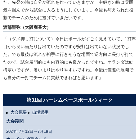
た。先発の時は自分が流れを作っていきますが、中継ぎの時は雰囲
気を掴んでから試合に入るようにしています。今後も与えられた役
割でチームのために投げていきたいです」
渡部聖弥（大阪商業大）
「（ダメ押し打について）今日はボールがすごく見えていて、1打席
目から良い当たりは出ていたのですが安打は出ていない状況でし
た。でも最後は流れが相手に行きそうな場面で逆方向に長打が打て
たので、試合展開的にも内容的にも良かったですね。オランダは結
構寒いですが、暑いよりはやりやすいですね。今後は僅差の展開で
も自分の一打でチームに貢献できればと思います」
第31回 ハーレムベースボールウィーク
大会概要
出場選手
大会期間
2024年7月12日～7月19日