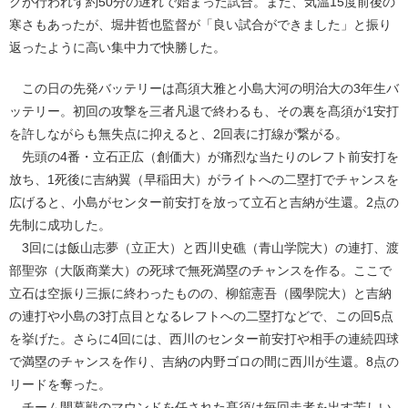
クが行われず約50分の遅れで始まった試合。また、気温15度前後の
寒さもあったが、堀井哲也監督が「良い試合ができました」と振り
返ったように高い集中力で快勝した。
この日の先発バッテリーは髙須大雅と小島大河の明治大の3年生バ
ッテリー。初回の攻撃を三者凡退で終わるも、その裏を髙須が1安打
を許しながらも無失点に抑えると、2回表に打線が繋がる。
先頭の4番・立石正広（創価大）が痛烈な当たりのレフト前安打を
放ち、1死後に吉納翼（早稲田大）がライトへの二塁打でチャンスを
広げると、小島がセンター前安打を放って立石と吉納が生還。2点の
先制に成功した。
3回には飯山志夢（立正大）と西川史礁（青山学院大）の連打、渡
部聖弥（大阪商業大）の死球で無死満塁のチャンスを作る。ここで
立石は空振り三振に終わったものの、柳舘憲吾（國學院大）と吉納
の連打や小島の3打点目となるレフトへの二塁打などで、この回5点
を挙げた。さらに4回には、西川のセンター前安打や相手の連続四球
で満塁のチャンスを作り、吉納の内野ゴロの間に西川が生還。8点の
リードを奪った。
チーム開幕戦のマウンドを任された髙須は毎回走者を出す苦しい