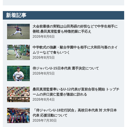
新着記事
大会前最後の実戦は山田亮碩の好投などで中学生相手に
善戦 桑田真澄監督も特徴把握に手応え
2026年8月6日
中学軟式の強豪・駿台学園中を相手に大和田与喜のタイ
ムリーなどで食らいつく
2026年8月5日
侍ジャパンU-15日本代表 選手決定について
2026年8月5日
桑田真澄監督率いるU-12代表が直前合宿を開始 トップチ
ームの井口資仁監督が激励に訪れる
2026年8月4日
「侍ジャパンU-18壮行試合」高校日本代表 対 大学日本
代表 応援活動について
2026年7月30日