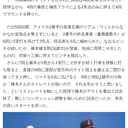
投球ながら、4回の暴投と犠牲フライによる2失点のみに抑えて4回
でマウンドを降りた。
だが5回以降、アメリカ2番手の長身左腕のリアム・ワットからな
かなか追加点を奪えずにいると、2番手の外丸東眞（慶應義塾大）が
6回に5安打を浴びて3失点。得点差を3点に縮められた。なおもピン
チが続いたが、篠木健太郎(法政大)が登板。先頭に四球こそ出した
ものの、空振り三振に抑えてピンチを脱出した。
さらに7回も篠木が1死から1安打こそ許すが続く打者を併殺に打
ち取ると、直後の8回に渡部が逆方向のライト頭上を越える二塁打を
放ってダメ押し。リードを4点に広げると、8回と9回は捕手の小島
が「篠木さんのストレートが強いので、それを生かそうと思いまし
た」というストレートを軸にした投球で篠木がアウトを重ねて試合
終了。難しいコンディション調整を強いられた試合だったが、幸先
の良いスタートを切った。