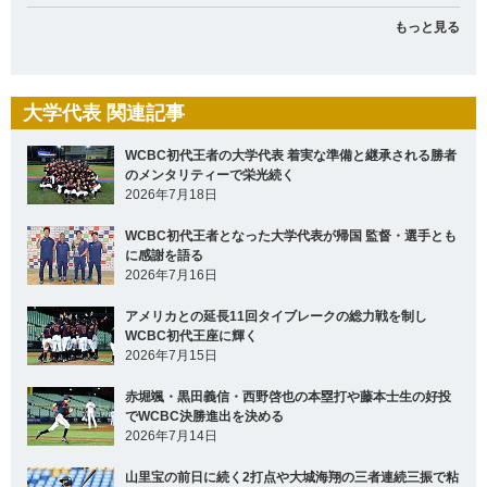
もっと見る
大学代表 関連記事
WCBC初代王者の大学代表 着実な準備と継承される勝者
のメンタリティーで栄光続く
2026年7月18日
WCBC初代王者となった大学代表が帰国 監督・選手とも
に感謝を語る
2026年7月16日
アメリカとの延長11回タイブレークの総力戦を制し
WCBC初代王座に輝く
2026年7月15日
赤堀颯・黒田義信・西野啓也の本塁打や藤本士生の好投
でWCBC決勝進出を決める
2026年7月14日
山里宝の前日に続く2打点や大城海翔の三者連続三振で粘