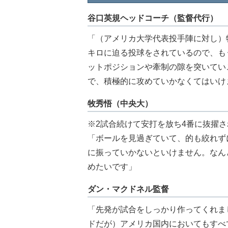
谷口英規ヘッドコーチ（監督代行）
「（アメリカ大学代表投手陣に対し）
キロに迫る投球をされているので、もう
ットポジションや牽制の隙を突いてい
で、積極的に攻めていかなくてはいけ
牧秀悟（中央大）
※2試合続けて安打を放ち4番に抜擢
「ボールを見過ぎていて、的も絞れず
に振っていかないといけません。なん
めたいです」
ダン・マクドネル監督
「先発が試合をしっかり作ってくれま
ドだが）アメリカ国内においてもすべ