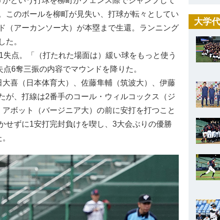
かという打球を柳町がフェンス際でジャンプして
。このボールを柳町が見失い、打球が転々としてい
大学代
ド（アーカンソー大）が本塁まで生還。ランニング
した。
1失点。「（打たれた場面は）緩い球をもっと使う
失点6奪三振の内容でマウンドを降りた。
大喜（日本体育大）、佐藤隼輔（筑波大）、伊藤
たが、打線は2番手のコール・ウィルコックス（ジ
・アボット（バージニア大）の前に安打を打つこと
かせずに1安打完封負けを喫し、3大会ぶりの優勝
た。