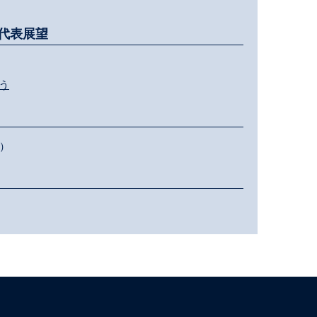
代表展望
う
）