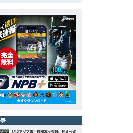
記事
U12アジア選手権開幕を翌日に控え公式