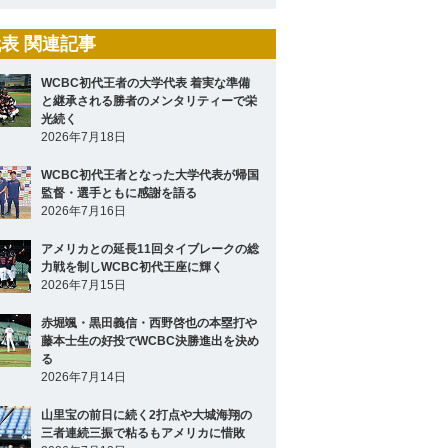
表 関連記事
WCBC初代王者の大学代表 着実な準備
と継承される勝者のメンタリティーで栄
光続く
2026年7月18日
WCBC初代王者となった大学代表が帰国
監督・選手ともに感謝を語る
2026年7月16日
アメリカとの延長11回タイブレークの総
力戦を制しWCBC初代王座に輝く
2026年7月15日
赤堀颯・黒田義信・西野啓也の本塁打や
藤本士生の好投でWCBC決勝進出を決め
る
2026年7月14日
山里宝の前日に続く2打点や大城海翔の
三者連続三振で粘るもアメリカに惜敗