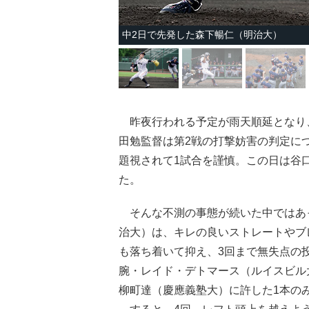
中2日で先発した森下暢仁（明治大）
昨夜行われる予定が雨天順延となり、
田勉監督は第2戦の打撃妨害の判定に
題視されて1試合を謹慎。この日は谷
た。
そんな不測の事態が続いた中ではあっ
治大）は、キレの良いストレートやブ
も落ち着いて抑え、3回まで無失点の
腕・レイド・デトマース（ルイスビル
柳町達（慶應義塾大）に許した1本の