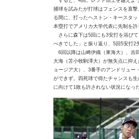
すると、4回。レフト頭上を越えよう
捕球を試みたが打球はフェンスを直撃
る間に、打ったヘストン・キースタッ
本塁打でアメリカ大学代表に先制を許
さらに森下は5回にも3安打を浴びて
べきでした」と振り返り、5回5安打2
6回以降は山﨑伊織（東海大）、吉田
大海（苫小牧駒澤大）が無失点に抑え
ョージア大）、3番手のアンドリュー
ができず。四死球で得たチャンスも生
に向けて1敗も許されない状況になっ