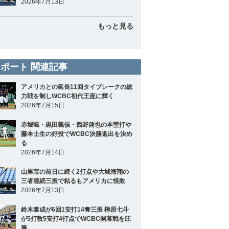
2026年7月13日
もっと見る
ポート 関連記事
アメリカとの延長11回タイブレークの総
力戦を制しWCBC初代王座に輝く
2026年7月15日
赤堀颯・黒田義信・西野啓也の本塁打や
藤本士生の好投でWCBC決勝進出を決め
る
2026年7月14日
山里宝の前日に続く2打点や大城海翔の
三者連続三振で粘るもアメリカに惜敗
2026年7月13日
鈴木泰成が6回1安打14奪三振 榊原七斗
が5打数5安打4打点でWCBC開幕戦を圧
勝