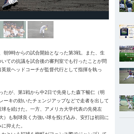
朝9時からの試合開始となった第3戦。また、生
ついての抗議を試合後の審判室でも行ったことが問
口英規ヘッドコーチが監督代行として指揮を執っ
たが、第1戦から中2日で先発した森下暢仁（明
レーキの効いたチェンジアップなどで走者を出して
投球を続けた。一方、アメリカ大学代表の先発左
大）も制球良く力強い球を投げ込み、安打は初回に
みに抑えた。