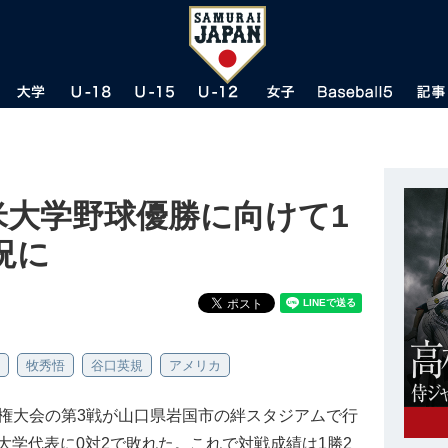
米大学野球優勝に向けて1
況に
牧秀悟
谷口英規
アメリカ
手権大会の第3戦が山口県岩国市の絆スタジアムで行
学代表に0対2で敗れた。これで対戦成績は1勝2