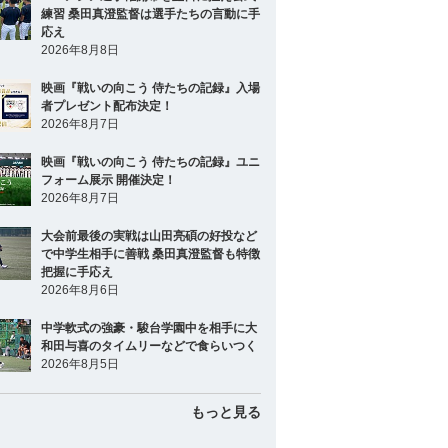
練習 桑田真澄監督は選手たちの言動に手
応え
2026年8月8日
映画『戦いの向こう 侍たちの記録』入場
者プレゼント配布決定！
2026年8月7日
映画『戦いの向こう 侍たちの記録』ユニ
フォーム展示 開催決定！
2026年8月7日
大会前最後の実戦は山田亮碩の好投など
で中学生相手に善戦 桑田真澄監督も特徴
把握に手応え
2026年8月6日
中学軟式の強豪・駿台学園中を相手に大
和田与喜のタイムリーなどで食らいつく
2026年8月5日
もっと見る