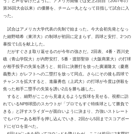
う」と声を挙げたように、アメリカ開催では史上2回目（2007年の
第36回大会以来）の優勝を、チーム一丸となって目指して試合に入
った。
試合はアメリカ大学代表の先制で始まった。今大会初先発となっ
た細野晴希（東洋大）の制球が初回に定まらず、四球と安打、2つの
暴投で1点を献上した。
だがすぐさま取り返せるのが今年の強さだ。2回表、4番・西川史
礁（青山学院大）が内野安打、5番・渡部聖弥（大阪商業大）の打球
が相手投手の失策を誘うと、前日に決勝打を放った廣瀬隆太（慶應
義塾大）がレフトへの二塁打を放って同点。さらにその後も四球で
チャンスを拡大すると、進藤勇也（上武大）の打球が今度は併殺を
焦った相手二塁手の失策を誘い2点を勝ち越した。
すると、細野がここから見違えるような投球を見せる。視察に訪
れているNPB球団のスカウトが「プロでもすぐ特殊球として勝負で
きる」と評すスライダーが面白いように決まり、力強いストレート
でもパワーある相手を押し込んでいき、2回から5回までスコアボー
ドにゼロを並べた。
6回はピンチを招いてマウンドを降りたが、ここは前日に2本塁打