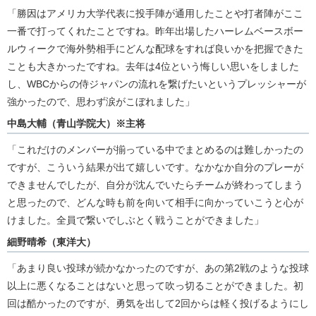
「勝因はアメリカ大学代表に投手陣が通用したことや打者陣がここ
一番で打ってくれたことですね。昨年出場したハーレムベースボー
ルウィークで海外勢相手にどんな配球をすれば良いかを把握できた
ことも大きかったですね。去年は4位という悔しい思いをしました
し、WBCからの侍ジャパンの流れを繋げたいというプレッシャーが
強かったので、思わず涙がこぼれました」
中島大輔（青山学院大）※主将
「これだけのメンバーが揃っている中でまとめるのは難しかったの
ですが、こういう結果が出て嬉しいです。なかなか自分のプレーが
できませんでしたが、自分が沈んでいたらチームが終わってしまう
と思ったので、どんな時も前を向いて相手に向かっていこうと心が
けました。全員で繋いでしぶとく戦うことができました」
細野晴希（東洋大）
「あまり良い投球が続かなかったのですが、あの第2戦のような投球
以上に悪くなることはないと思って吹っ切ることができました。初
回は酷かったのですが、勇気を出して2回からは軽く投げるようにし