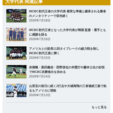
大学代表 関連記事
WCBC初代王者の大学代表 着実な準備と継承される勝者
のメンタリティーで栄光続く
2026年7月18日
WCBC初代王者となった大学代表が帰国 監督・選手とも
に感謝を語る
2026年7月16日
アメリカとの延長11回タイブレークの総力戦を制し
WCBC初代王座に輝く
2026年7月15日
赤堀颯・黒田義信・西野啓也の本塁打や藤本士生の好投
でWCBC決勝進出を決める
2026年7月14日
山里宝の前日に続く2打点や大城海翔の三者連続三振で粘
るもアメリカに惜敗
2026年7月13日
もっと見る