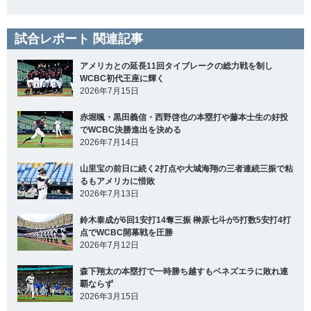
試合レポート 関連記事
アメリカとの延長11回タイブレークの総力戦を制し
WCBC初代王座に輝く
2026年7月15日
赤堀颯・黒田義信・西野啓也の本塁打や藤本士生の好投
でWCBC決勝進出を決める
2026年7月14日
山里宝の前日に続く2打点や大城海翔の三者連続三振で粘
るもアメリカに惜敗
2026年7月13日
鈴木泰成が6回1安打14奪三振 榊原七斗が5打数5安打4打
点でWCBC開幕戦を圧勝
2026年7月12日
森下翔太の本塁打で一時勝ち越すもベネズエラに敗れ連
覇ならず
2026年3月15日