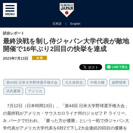
日本語
｜
English
試合レポート
最終決戦を制し侍ジャパン大学代表が敵地
開催で16年ぶり2回目の快挙を達成
2023年7月13日
第44回 日米大学野球選手権大会
大久保哲也
中島大輔
細野晴希
武内夏暉
アメリカ
7月12日（日本時間13日）、「第44回 日米大学野球選手権大会」
の最終戦がアメリカ・サウスカロライナ州のジョゼフ P. ライリー,
Jr. パークで行われ、「勝った方が優勝」という一戦で侍ジャパン大
学代表がアメリカ大学代表を6対2で下し2大会連続20回目の優勝を