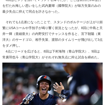
を打たれ悔しい思いをした武内夏暉（國學院大）が味方失策のみの
最少失点に抑えて同点を許さなかった。
それでも1点差になったことで、スタンドのボルテージが上がり頻
繁にUSAコールや手拍子が鳴り響く状況となったが、8回に中島と天
井一輝（亜細亜大）の内野安打でチャンスを作ると、宮下朝陽（東
洋大）のサードゴロ、相手失策、渡部のタイムリーが飛び出して3点
をダメ押し。
4点にリードを広げると、8回は下村海翔（青山学院大）、9回は
常廣羽也斗（青山学院大）がそれぞれ無失点に抑え試合を締めた。