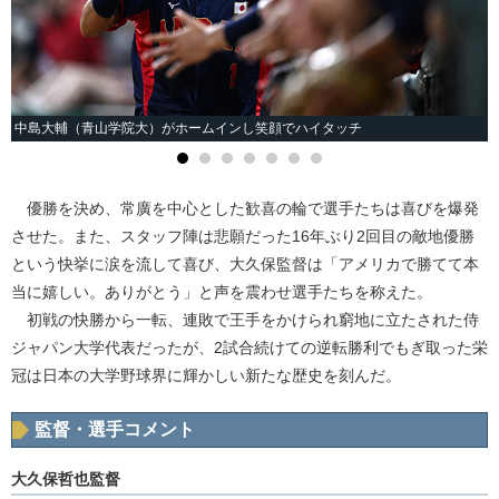
中島大輔（青山学院大）がホームインし笑顔でハイタッチ
優勝を決め、常廣を中心とした歓喜の輪で選手たちは喜びを爆発
させた。また、スタッフ陣は悲願だった16年ぶり2回目の敵地優勝
という快挙に涙を流して喜び、大久保監督は「アメリカで勝てて本
当に嬉しい。ありがとう」と声を震わせ選手たちを称えた。
初戦の快勝から一転、連敗で王手をかけられ窮地に立たされた侍
ジャパン大学代表だったが、2試合続けての逆転勝利でもぎ取った栄
冠は日本の大学野球界に輝かしい新たな歴史を刻んだ。
監督・選手コメント
大久保哲也監督