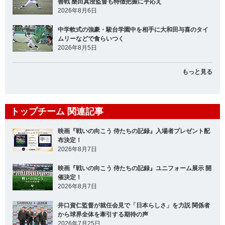
善戦 桑田真澄監督も特徴把握に手応え
2026年8月6日
中学軟式の強豪・駿台学園中を相手に大和田与喜のタイ
ムリーなどで食らいつく
2026年8月5日
もっと見る
トップチーム 関連記事
映画『戦いの向こう 侍たちの記録』入場者プレゼント配
布決定！
2026年8月7日
映画『戦いの向こう 侍たちの記録』ユニフォーム展示 開
催決定！
2026年8月7日
井口資仁監督が就任会見で「日本らしさ」を力説 関係者
から球界全体を牽引する期待の声
2026年7月25日