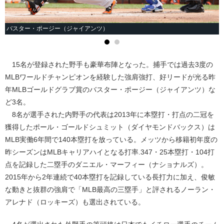
バスター・ポージー（ジャイアンツ）
15名が登録された野手も豪華布陣となった。捕手では過去3度の
MLBワールドチャンピオンを経験した強肩強打、好リードが光る昨
年MLBゴールドグラブ賞のバスター・ポージー（ジャイアンツ）な
ど3名。
8名が選手された内野手の代表は2013年に本塁打・打点の二冠を
獲得したポール・ゴールドシュミット（ダイヤモンドバックス）は
MLB実働6年間で140本塁打を放っている。メッツから移籍初年度の
昨シーズンはMLBキャリアハイとなる打率.347・25本塁打・104打
点を記録した二塁手のダニエル・マーフィー（ナショナルズ）。
2015年から2年連続で40本塁打を記録している長打力に加え、俊敏
な動きと抜群の強肩で「MLB最高の三塁手」と評されるノーラン・
アレナド（ロッキーズ）も選出されている。