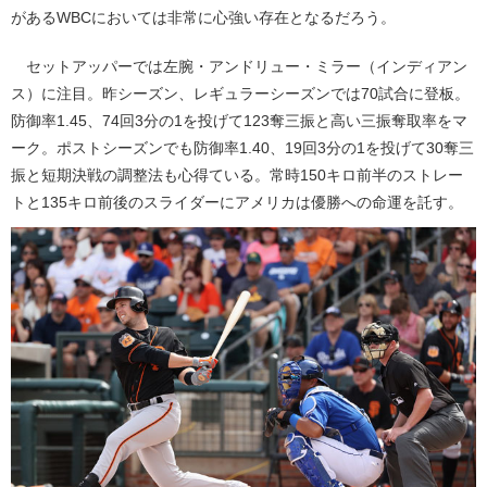
があるWBCにおいては非常に心強い存在となるだろう。
セットアッパーでは左腕・アンドリュー・ミラー（インディアン
ス）に注目。昨シーズン、レギュラーシーズンでは70試合に登板。
防御率1.45、74回3分の1を投げて123奪三振と高い三振奪取率をマ
ーク。ポストシーズンでも防御率1.40、19回3分の1を投げて30奪三
振と短期決戦の調整法も心得ている。常時150キロ前半のストレー
トと135キロ前後のスライダーにアメリカは優勝への命運を託す。