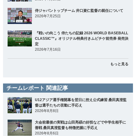
侍ジャパントップチーム 井口資仁監督の就任について
2026年7月25日
『戦いの向こう 侍たちの記録 2026 WORLD BASEBALL
CLASSIC™』オリジナル特典付きムビチケ前売券 発売決
定
2026年7月16日
もっと見る
チームレポート 関連記事
U12アジア選手権開幕を翌日に控え公式練習 桑田真澄監
督は選手たちの言動に手応え
2026年8月8日
大会前最後の実戦は山田亮碩の好投などで中学生相手に
善戦 桑田真澄監督も特徴把握に手応え
2026年8月6日