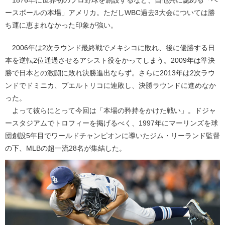
1876年に世界初のプロ野球を創設するなど、自他共に認める「ベ
ースボールの本場」アメリカ。ただしWBC過去3大会については勝
ち運に恵まれなかった印象が強い。
2006年は2次ラウンド最終戦でメキシコに敗れ、後に優勝する日
本を逆転2位通過させるアシスト役をかってしまう。2009年は準決
勝で日本との激闘に敗れ決勝進出ならず。さらに2013年は2次ラウ
ンドでドミニカ、プエルトリコに連敗し、決勝ラウンドに進めなか
った。
よって彼らにとって今回は「本場の矜持をかけた戦い」。ドジャ
ースタジアムでトロフィーを掲げるべく、1997年にマーリンズを球
団創設5年目でワールドチャンピオンに導いたジム・リーランド監督
の下、MLBの超一流28名が集結した。