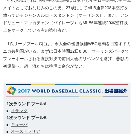
4名が選出された外野手の筆頭格は日本でもイチロー選手のチーム
メイトとしておなじみのこの男。27歳にしてMLB通算208本塁打を
放っているジャンカルロ・スタントン（マーリンズ）。また、アン
ドリュー・マッカチェン（パイレーツ）もMLB6年連続20本塁打以
上をマークしている右の強打者だ。
1次リーグプールCには、今大会の優勝候補WBC連覇を目指すドミ
ニカ共和国がいる。まずは日本時間12日8:30、マーリンズパークで
プレーボールされる直接対決で前回大会のリベンジを遂げ、悲願の
初優勝へ。超一流たちは準備に余念がない。
1次ラウンド プールA
オランダ
1次ラウンド プールB
キューバ
オーストラリア