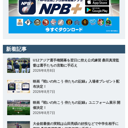
新着記事
U12アジア選手権開幕を翌日に控え公式練習 桑田真澄監
督は選手たちの言動に手応え
2026年8月8日
映画『戦いの向こう 侍たちの記録』入場者プレゼント配
布決定！
2026年8月7日
映画『戦いの向こう 侍たちの記録』ユニフォーム展示 開
催決定！
2026年8月7日
大会前最後の実戦は山田亮碩の好投などで中学生相手に