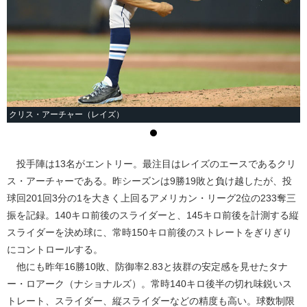
クリス・アーチャー（レイズ）
投手陣は13名がエントリー。最注目はレイズのエースであるクリ
ス・アーチャーである。昨シーズンは9勝19敗と負け越したが、投
球回201回3分の1を大きく上回るアメリカン・リーグ2位の233奪三
振を記録。140キロ前後のスライダーと、145キロ前後を計測する縦
スライダーを決め球に、常時150キロ前後のストレートをぎりぎり
にコントロールする。
他にも昨年16勝10敗、防御率2.83と抜群の安定感を見せたタナ
ー・ロアーク（ナショナルズ）。常時140キロ後半の切れ味鋭いス
トレート、スライダー、縦スライダーなどの精度も高い。球数制限