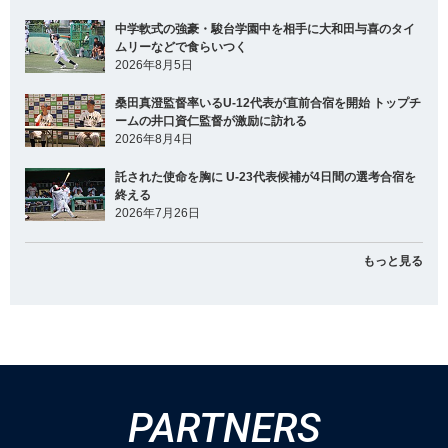
中学軟式の強豪・駿台学園中を相手に大和田与喜のタイ
ムリーなどで食らいつく
2026年8月5日
桑田真澄監督率いるU-12代表が直前合宿を開始 トップチ
ームの井口資仁監督が激励に訪れる
2026年8月4日
託された使命を胸に U-23代表候補が4日間の選考合宿を
終える
2026年7月26日
もっと見る
PARTNERS