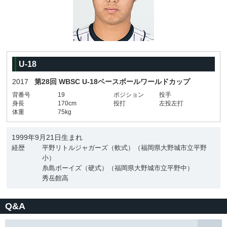
U-18
2017
第28回 WBSC U-18ベースボールワールドカップ
背番号
19
ポジション
投手
身長
170cm
投打
左投左打
体重
75kg
1999年9月21日生まれ
経歴
平野リトルジャガーズ（軟式）（福岡県大野城市立平野
小）
糸島ボーイズ（硬式）（福岡県大野城市立平野中）
秀岳館高
Q&A