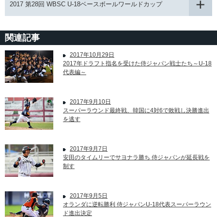
2017 第28回 WBSC U-18ベースボールワールドカップ
関連記事
2017年10月29日
2017年ドラフト指名を受けた侍ジャパン戦士たち～U-18
代表編～
2017年9月10日
スーパーラウンド最終戦、韓国に4対6で敗戦し決勝進出
を逃す
2017年9月7日
安田のタイムリーでサヨナラ勝ち 侍ジャパンが延長戦を
制す
2017年9月5日
オランダに逆転勝利 侍ジャパンU-18代表スーパーラウン
ド進出決定