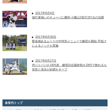
2017年9月4日
強打者揃いのキューバに勝利 小園は3安打2打点の活躍
2017年8月30日
緊張感あるムードの中特別メニューで練習を開始 手投げ
によるノックも実施
2017年8月27日
侍ジャパンU-18代表、練習試合最終戦を2対5で敗れるも
安田と清水が好調をキープ
各世代トップ