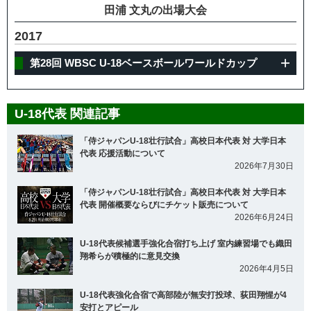
田浦 文丸の出場大会
2017
第28回 WBSC U-18ベースボールワールドカップ
U-18代表 関連記事
「侍ジャパンU-18壮行試合」高校日本代表 対 大学日本
代表 応援活動について
2026年7月30日
「侍ジャパンU-18壮行試合」高校日本代表 対 大学日本
代表 開催概要ならびにチケット販売について
2026年6月24日
U-18代表候補選手強化合宿打ち上げ 室内練習場でも織田
翔希らが積極的に意見交換
2026年4月5日
U-18代表強化合宿で高部陸が無安打投球、荻田翔惺が4
安打とアピール