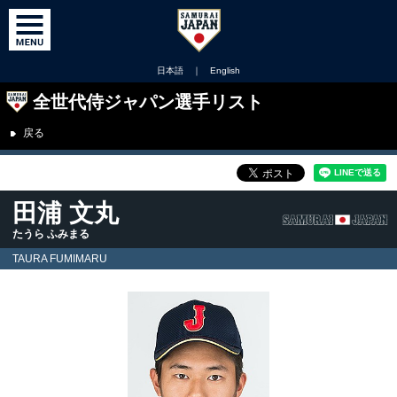
日本語
｜
English
全世代侍ジャパン選手リスト
戻る
田浦 文丸
たうら ふみまる
TAURA FUMIMARU