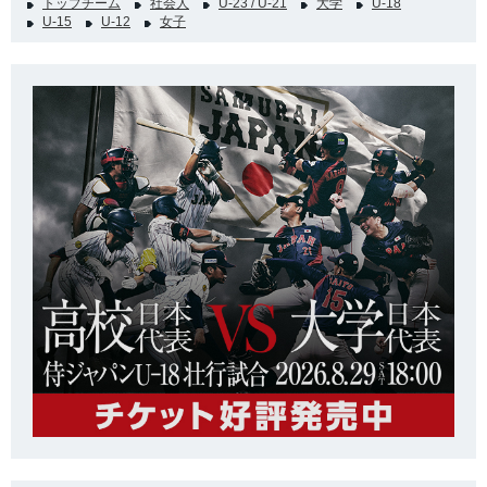
トップチーム
社会人
U-23 / U-21
大学
U-18
U-15
U-12
女子