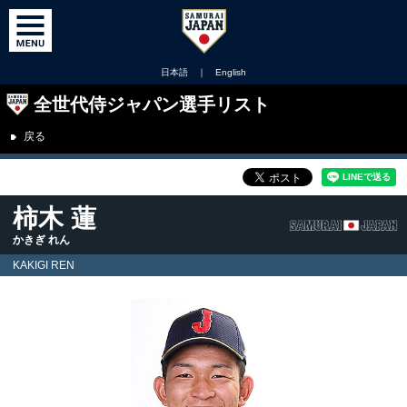
日本語
｜
English
全世代侍ジャパン選手リスト
戻る
柿木 蓮
かきぎ れん
KAKIGI REN