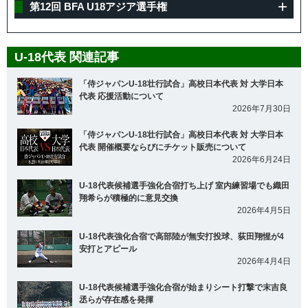
第12回 BFA U18アジア選手権
U-18代表 関連記事
「侍ジャパンU-18壮行試合」高校日本代表 対 大学日本
代表 応援活動について
2026年7月30日
「侍ジャパンU-18壮行試合」高校日本代表 対 大学日本
代表 開催概要ならびにチケット販売について
2026年6月24日
U-18代表候補選手強化合宿打ち上げ 室内練習場でも織田
翔希らが積極的に意見交換
2026年4月5日
U-18代表強化合宿で高部陸が無安打投球、荻田翔惺が4
安打とアピール
2026年4月4日
U-18代表候補選手強化合宿が始まりシート打撃で末吉良
丞らが存在感を発揮