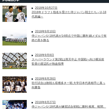
2018年10月27日
2018年ドラフト指名を受けた侍ジャパン戦士たち～U-18
代表編～
2018年9月10日
侍ジャパンU-18代表が14得点で中国に勝利 銅メダルで有
終の美を飾る
2018年9月8日
スーパーラウンド第2戦は雨天中止 中国戦へ向け横浜前
監督の渡辺氏が熱血指導
2018年8月28日
壮行試合は敗戦も収穫多き一戦 大学日本代表相手に真っ
向勝負
2018年8月27日
侍ジャパンU-18代表が練習試合初戦に勝利 根尾、蛭間、