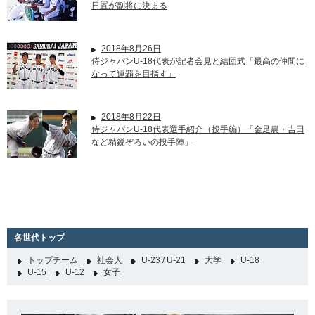
日置が副将に決まる
2018年8月26日
侍ジャパンU-18代表が記者会見と結団式「最高の仲間に
なって連覇を目指す」
2018年8月22日
侍ジャパンU-18代表選手紹介（投手編）「金足農・吉田
など精鋭ぞろいの投手陣」
各世代トップ
トップチーム
社会人
U-23 / U-21
大学
U-18
U-15
U-12
女子