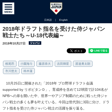
日本語
｜
English
2018年ドラフト指名を受けた侍ジャパン
戦士たち～U-18代表編～
2018年10月27日
根尾昂
小園海斗
藤原恭大
吉田輝星
渡邉勇太朗
市川悠太
柿木蓮
10月25日に開催された「2018年 プロ野球ドラフト会議
supported by リポビタンＤ」。育成枠を含めて12球団で計104名が
NPBへの扉を開いた中、世界一やアジア制覇のために戦った侍ジャ
パン戦士の多くも夢を叶えている。今回は世代別に3回に分け、ドラ
フト指名を受けた侍ジャパン戦士の活躍を振り返る。