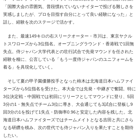
「国際大会の雰囲気、普段慣れていないナイターで投げる難しさを
実感しましたが、プロを目指す自分にとって良い経験になった」と
話し、経験を次のステージで活かす。
また、最速149キロの右スリークオーター・市川は、東京ヤクル
トスワローズから3位指名。オープニングラウンド・香港戦で1回無
失点。侍ジャパン大学代表との壮行試合で先発マウンドを任された
経験を糧に、公言している「もう一度侍ジャパンのユニフォームを
着る」を具現化していく。
そして夏の甲子園優勝投手となった柿木は北海道日本ハムファイ
ターズから5位指名を受けた。本大会では先発・中継ぎで奮闘。特に
3位決定戦・中国戦では初回にリリーフとしてマウンドに登り、5回
3分の1・無失点でチーム3位に導き、大会通じても3試合に登板し9
回3分の1を投げて1失点・防御率0.96と安定した内容を残した。北
海道日本ハムファイターズではチームメイトとなる吉田と共にさら
なる研鑽を積み、次の世代でも侍ジャパン入りを果たすことを期待
したい。