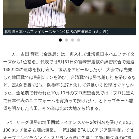
北海道日本ハムファイターズから1位指名の吉田輝星（金足農）
一方、吉田 輝星（金足農）は、再入札で北海道日本ハムファイタ
ーズから1位指名。代表では8月31日の宮崎県選抜の練習試合で最速
149キロの速球を投げ込み、復活をアピールしたが、大会では先発
した韓国戦では先制3ランを浴び、台湾戦では勝ち越し打を浴びるな
ど、2試合登板で2敗・防御率3.27と決して満足いく投球はできなか
った。金足農で行われた10月10日のプロ志望会見では「プロに進ん
で日本代表のユニフォームを背負って投げたい」とトップチーム志
望を明かした吉田。その道は北の大地から始まる。
パ・リーグ優勝の埼玉西武ライオンズから2位指名を受けたのは、
190センチ長身右腕の渡邉。「第12回 BFA U18アジア選手権」では
オープニングラウンド・スリランカ戦に先発して3回無失点の好投。