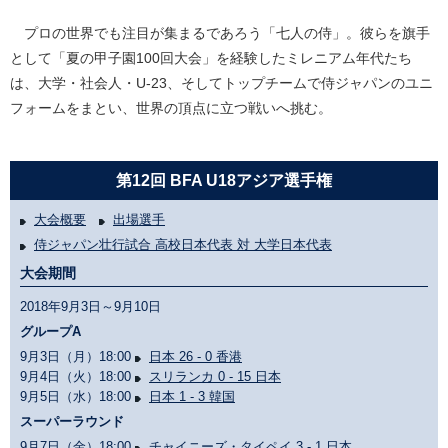
プロの世界でも注目が集まるであろう「七人の侍」。彼らを旗手
として「夏の甲子園100回大会」を経験したミレニアム年代たち
は、大学・社会人・U-23、そしてトップチームで侍ジャパンのユニ
フォームをまとい、世界の頂点に立つ戦いへ挑む。
第12回 BFA U18アジア選手権
大会概要
出場選手
侍ジャパン壮行試合 高校日本代表 対 大学日本代表
大会期間
2018年9月3日～9月10日
グループA
9月3日（月）18:00
日本 26 - 0 香港
9月4日（火）18:00
スリランカ 0 - 15 日本
9月5日（水）18:00
日本 1 - 3 韓国
スーパーラウンド
9月7日（金）18:00
チャイニーズ・タイペイ 3 - 1 日本