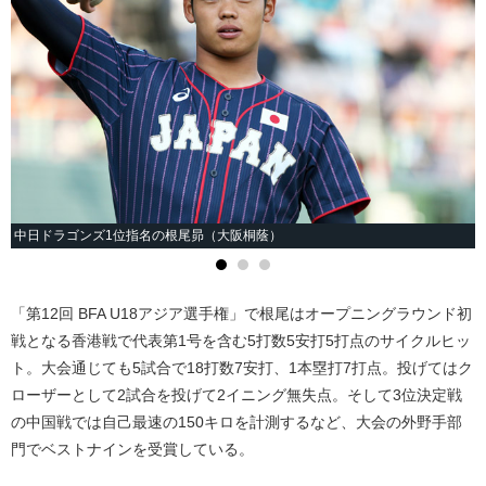
中日ドラゴンズ1位指名の根尾昴（大阪桐蔭）
「第12回 BFA U18アジア選手権」で根尾はオープニングラウンド初
戦となる香港戦で代表第1号を含む5打数5安打5打点のサイクルヒッ
ト。大会通じても5試合で18打数7安打、1本塁打7打点。投げてはク
ローザーとして2試合を投げて2イニング無失点。そして3位決定戦
の中国戦では自己最速の150キロを計測するなど、大会の外野手部
門でベストナインを受賞している。