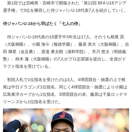
第1回では宮崎県・宮崎市で開催された「第12回 BFA U18アジア
選手権」で3位を獲得した侍ジャパンU-18代表7人を紹介していく。
侍ジャパンU-18から羽ばたく「七人の侍」
侍ジャパンU-18代表の18選手中3年生は17人。そのうち根尾 昴
（大阪桐蔭）、小園 海斗（報徳学園）、藤原 恭大（大阪桐蔭）、吉
田 輝星（金足農）、渡邉 勇太朗（浦和学院）、市川 悠太（明徳義
塾）、柿木 蓮（大阪桐蔭）の7人がプロ志望届を提出し、全員がド
ラフト指名を受けている。
初回入札で1位指名を受けたのは3人。4球団競合・抽選の上で根
尾は中日ドラゴンズ1位指名。同じく4球団競合・抽選により小園は
広島東洋カープから1位指名。3球団競合の末、藤原は千葉ロッテマ
リーンズから1位指名を受けた。