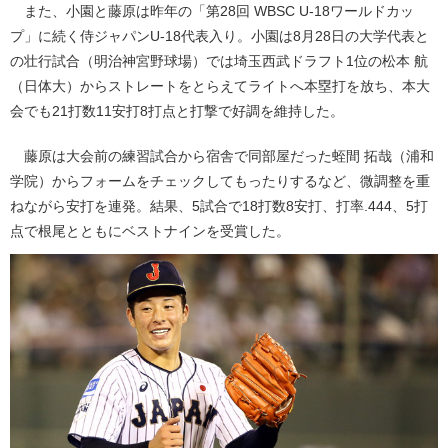
また、小園と藤原は昨年の「第28回 WBSC U-18ワールドカッ
プ」に続く侍ジャパンU-18代表入り。小園は8月28日の大学代表と
の壮行試合（明治神宮野球場）では埼玉西武ドラフト1位の松本 航
（日体大）からストレートをとらえてライトへ本塁打を放ち、本大
会でも21打数11安打8打点と打撃で好調を維持した。
藤原は大会前の練習試合から宿舎で同部屋だった蛭間 拓哉（浦和
学院）からフォームをチェックしてもったりするなど、微調整を重
ねながら安打を連発。結果、5試合で18打数8安打、打率.444、5打
点で根尾とともにベストナインを受賞した。