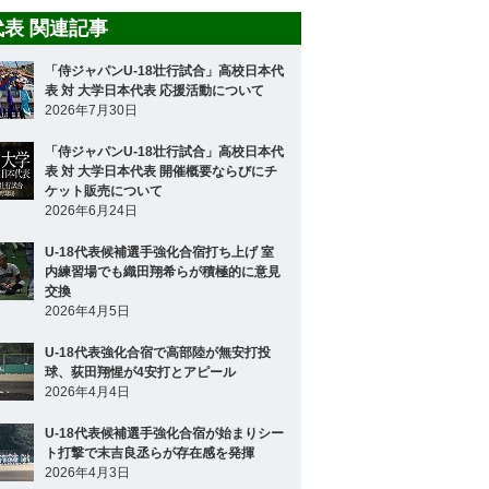
8代表 関連記事
「侍ジャパンU-18壮行試合」高校日本代
表 対 大学日本代表 応援活動について
2026年7月30日
「侍ジャパンU-18壮行試合」高校日本代
表 対 大学日本代表 開催概要ならびにチ
ケット販売について
2026年6月24日
U-18代表候補選手強化合宿打ち上げ 室
内練習場でも織田翔希らが積極的に意見
交換
2026年4月5日
U-18代表強化合宿で高部陸が無安打投
球、荻田翔惺が4安打とアピール
2026年4月4日
U-18代表候補選手強化合宿が始まりシー
ト打撃で末吉良丞らが存在感を発揮
2026年4月3日