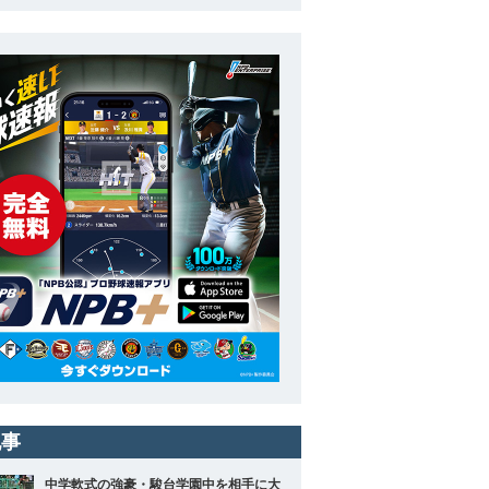
記事
中学軟式の強豪・駿台学園中を相手に大