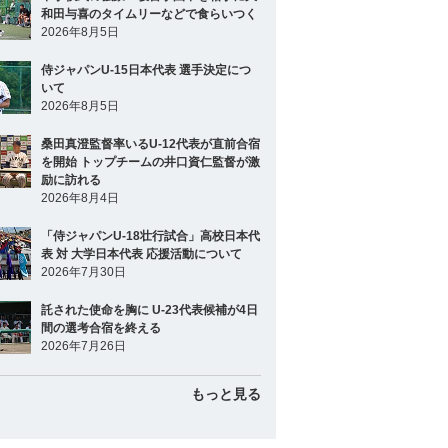
和田与喜のタイムリーなどで食らいつく
2026年8月5日
侍ジャパンU-15日本代表 選手決定につ
いて
2026年8月5日
桑田真澄監督率いるU-12代表が直前合宿
を開始 トップチームの井口資仁監督が激
励に訪れる
2026年8月4日
「侍ジャパンU-18壮行試合」高校日本代
表 対 大学日本代表 応援活動について
2026年7月30日
託された使命を胸に U-23代表候補が4日
間の選考合宿を終える
2026年7月26日
もっと見る