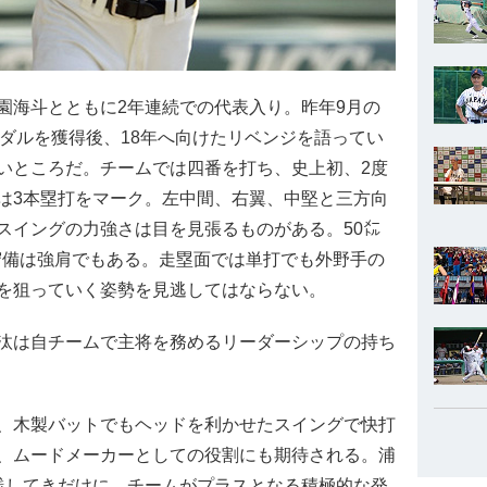
海斗とともに2年連続での代表入り。昨年9月の
メダルを獲得後、18年へ向けたリベンジを語ってい
いところだ。チームでは四番を打ち、史上初、2度
は3本塁打をマーク。左中間、右翼、中堅と三方向
スイングの力強さは目を見張るものがある。50㍍
堅守備は強肩でもある。走塁面では単打でも外野手の
を狙っていく姿勢を見逃してはならない。
汰は自チームで主将を務めるリーダーシップの持ち
、木製バットでもヘッドを利かせたスイングで快打
、ムードメーカーとしての役割にも期待される。浦
践してきだけに、チームがプラスとなる積極的な発