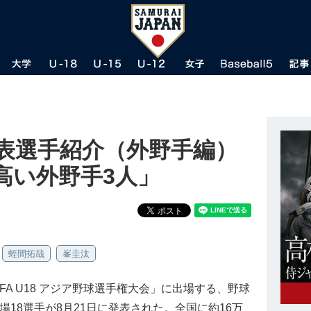
代表選手紹介（外野手編）
高い外野手3人」
蛭間拓哉
峯圭汰
FA U18 アジア野球選手権大会」に出場する、野球
場18選手が8月21日に発表された。全国に約16万