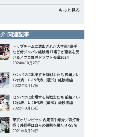
もっと見る
介 関連記事
トップチームに選出された大学生4選手
など侍ジャパン経験者17選手が指名を受
ける／プロ野球ドラフト会議2024
2024年10月27日
センバツに出場する侍戦士たち 後編／U-
12代表、U-15代表（硬式）経験者編
2022年3月17日
センバツに出場する侍戦士たち 前編／U-
12代表、U-15代表（軟式）経験者編
2022年3月16日
東京オリンピック 内定選手紹介／強打者
揃う外野手は自らの役割を果たせる5名
2021年6月24日