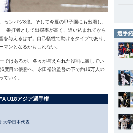
。センバツ8強、そして今夏の甲子園にも出場し、
。一番打者として出塁率が高く、追い込まれてから
選手紹
響を与えるはず。自己犠牲で動けるタイプであり、
ーマンとなるかもしれない。
ーではあるが、各々が与えられた役割に徹してい
6度目の優勝へ、永田裕治監督の下で約16万人の
っていく。
BFA U18アジア選手権
対 大学日本代表