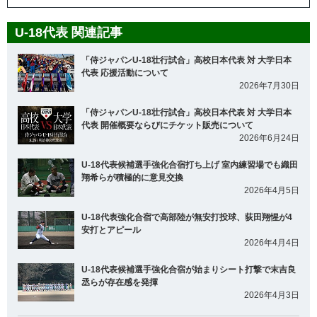
U-18代表 関連記事
「侍ジャパンU-18壮行試合」高校日本代表 対 大学日本
代表 応援活動について
2026年7月30日
「侍ジャパンU-18壮行試合」高校日本代表 対 大学日本
代表 開催概要ならびにチケット販売について
2026年6月24日
U-18代表候補選手強化合宿打ち上げ 室内練習場でも織田
翔希らが積極的に意見交換
2026年4月5日
U-18代表強化合宿で高部陸が無安打投球、荻田翔惺が4
安打とアピール
2026年4月4日
U-18代表候補選手強化合宿が始まりシート打撃で末吉良
丞らが存在感を発揮
2026年4月3日