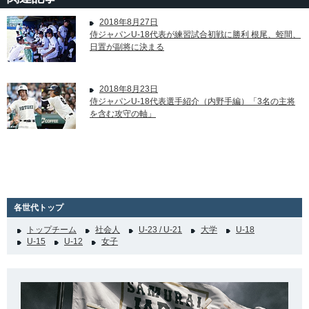
2018年8月27日
侍ジャパンU-18代表が練習試合初戦に勝利 根尾、蛭間、
日置が副将に決まる
2018年8月23日
侍ジャパンU-18代表選手紹介（内野手編）「3名の主将
を含む攻守の軸」
各世代トップ
トップチーム
社会人
U-23 / U-21
大学
U-18
U-15
U-12
女子