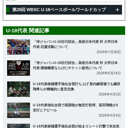
第28回 WBSC U-18ベースボールワールドカップ
U-18代表 関連記事
「侍ジャパンU-18壮行試合」高校日本代表 対 大学日本
代表 応援活動について
2026年7月30日
「侍ジャパンU-18壮行試合」高校日本代表 対 大学日本
代表 開催概要ならびにチケット販売について
2026年6月24日
U-18代表候補選手強化合宿打ち上げ 室内練習場でも織田
翔希らが積極的に意見交換
2026年4月5日
U-18代表強化合宿で高部陸が無安打投球、荻田翔惺が4
安打とアピール
2026年4月4日
U-18代表候補選手強化合宿が始まりシート打撃で末吉良