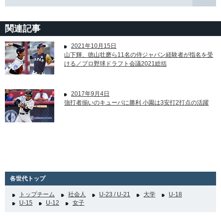
関連記事
2021年10月15日
山下輝、徳山壮磨ら11名の侍ジャパン経験者が指名を受
ける／プロ野球ドラフト会議2021総括
2017年9月4日
強打者揃いのキューバに勝利 小園は3安打2打点の活躍
各世代トップ
トップチーム
社会人
U-23 / U-21
大学
U-18
U-15
U-12
女子