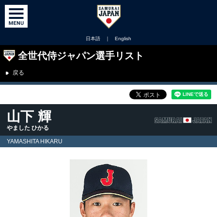
日本語
｜
English
全世代侍ジャパン選手リスト
戻る
山下 輝
やました ひかる
YAMASHITA HIKARU