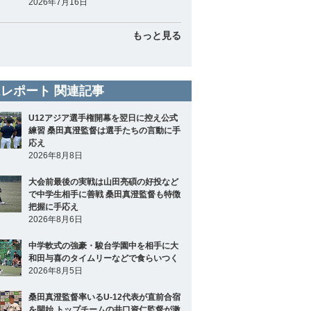
2026年7月16日
もっと見る
レポート 関連記事
U12アジア選手権開幕を翌日に控え公式
練習 桑田真澄監督は選手たちの言動に手
応え
2026年8月8日
大会前最後の実戦は山田亮碩の好投など
で中学生相手に善戦 桑田真澄監督も特徴
把握に手応え
2026年8月6日
中学軟式の強豪・駿台学園中を相手に大
和田与喜のタイムリーなどで食らいつく
2026年8月5日
桑田真澄監督率いるU-12代表が直前合宿
を開始 トップチームの井口資仁監督が激