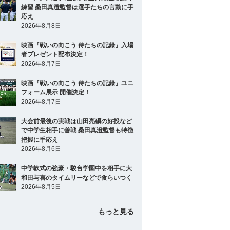
練習 桑田真澄監督は選手たちの言動に手
応え
2026年8月8日
映画『戦いの向こう 侍たちの記録』入場
者プレゼント配布決定！
2026年8月7日
映画『戦いの向こう 侍たちの記録』ユニ
フォーム展示 開催決定！
2026年8月7日
大会前最後の実戦は山田亮碩の好投など
で中学生相手に善戦 桑田真澄監督も特徴
把握に手応え
2026年8月6日
中学軟式の強豪・駿台学園中を相手に大
和田与喜のタイムリーなどで食らいつく
2026年8月5日
もっと見る