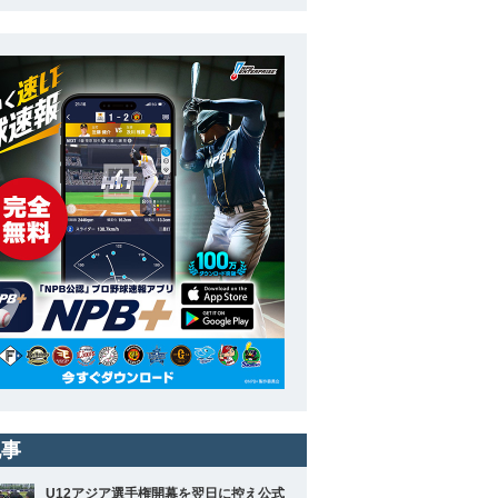
記事
U12アジア選手権開幕を翌日に控え公式