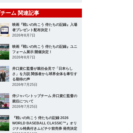
チーム 関連記事
映画『戦いの向こう 侍たちの記録』入場
者プレゼント配布決定！
2026年8月7日
映画『戦いの向こう 侍たちの記録』ユニ
フォーム展示 開催決定！
2026年8月7日
井口資仁監督が就任会見で「日本らし
さ」を力説 関係者から球界全体を牽引す
る期待の声
2026年7月25日
侍ジャパントップチーム 井口資仁監督の
就任について
2026年7月25日
『戦いの向こう 侍たちの記録 2026
WORLD BASEBALL CLASSIC™』オリ
ジナル特典付きムビチケ前売券 発売決定