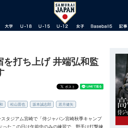
宿を打ち上げ 井端弘和監
す
和
松山晋也
坂本誠志郎
若月健矢
リンスタジアム宮崎で「侍ジャパン宮崎秋季キャンプ
となったこの日は午前中のみの練習で、野手は打撃練