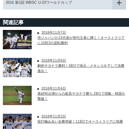
2016 第1回 WBSC U-23ワールドカップ
関連記事
2016年11月7日
侍ジャパンU-23代表が初代王者に輝く！オーストラリア
に10対3の逆転勝利
2016年11月6日
劇的サヨナラ勝利！3対2で地元・メキシコを下して決勝
進出！
2016年11月4日
真砂同点弾からの延長サヨナラ勝ち 2対1で宿敵・韓国を
撃破！
2016年11月2日
投打噛み合い全勝突破！11対2でオーストラリアに快勝