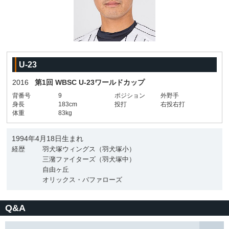
U-23
2016
第1回 WBSC U-23ワールドカップ
背番号
9
ポジション
外野手
身長
183cm
投打
右投右打
体重
83kg
1994年4月18日生まれ
経歴
羽犬塚ウィングス（羽犬塚小）
三潴ファイターズ（羽犬塚中）
自由ヶ丘
オリックス・バファローズ
Q&A