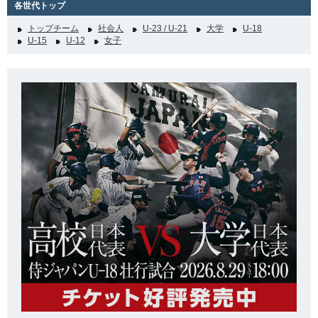
各世代トップ
トップチーム
社会人
U-23 / U-21
大学
U-18
U-15
U-12
女子