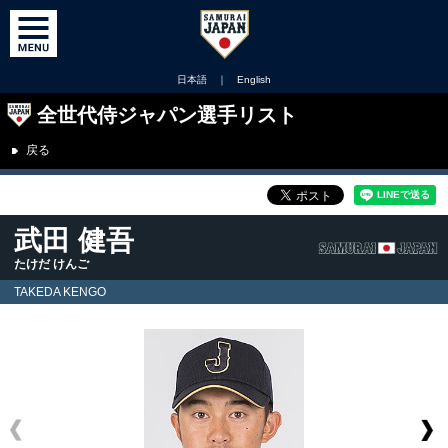
日本語
｜
English
全世代侍ジャパン選手リスト
戻る
武田 健吾
たけだ けんご
TAKEDA KENGO