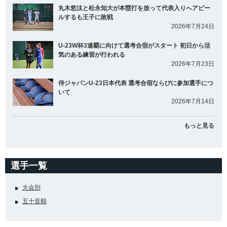
丸木悠汰と松永知大が本塁打を放って代表入りへアピー
ルするも王子に敗戦
2026年7月24日
U-23W杯3連覇に向けて選考合宿がスタート 初日から活
気のある練習が行われる
2026年7月23日
侍ジャパンU-23日本代表 選考合宿ならびに参加選手につ
いて
2026年7月14日
もっと見る
選手一覧
大会別
五十音順