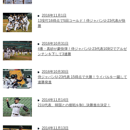
2016年11月1日
13安打16得点で5回コールド！侍ジャパンU-23代表が快
勝
2016年10月31日
4番・真砂が豪快弾！侍ジャパンU-23代表10対2でアルゼ
ンチンを下して3連勝
2016年10月30日
侍ジャパンU-23代表 15得点で大勝！ライバルを一蹴して
連勝発進
2014年11月14日
21U代表、韓国との接戦を制し決勝進出決定！
2014年11月13日