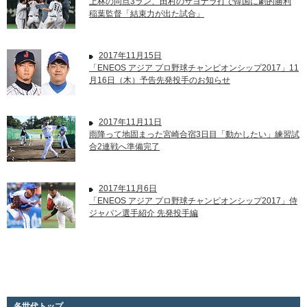
上林の同点3ラン、田村のサヨナラ打で韓国に劇的勝利
稲葉監督「結束力が出た試合」
2017年11月15日
「ENEOS アジア プロ野球チャンピオンシップ2017」11
月16日（木）予告先発投手のお知らせ
2017年11月11日
雨降って地固まった宮崎合宿3日目「動かしたい」練習試
合2連戦へ準備完了
2017年11月6日
「ENEOS アジア プロ野球チャンピオンシップ2017」侍
ジャパン選手紹介 先発投手編
各世代トップ