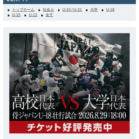
トップチーム
社会人
U-23 / U-21
大学
U-18
U-15
U-12
女子