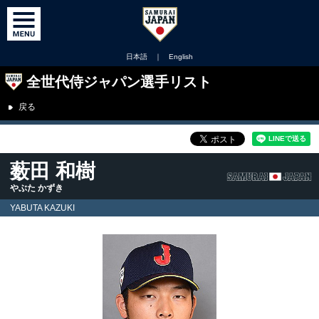
日本語
｜
English
全世代侍ジャパン選手リスト
戻る
薮田 和樹
やぶた かずき
YABUTA KAZUKI