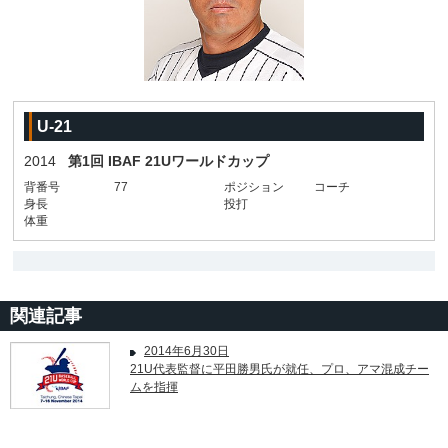
U-21
2014
第1回 IBAF 21Uワールドカップ
背番号
77
ポジション
コーチ
身長
投打
体重
関連記事
2014年6月30日
21U代表監督に平田勝男氏が就任、プロ、アマ混成チー
ムを指揮