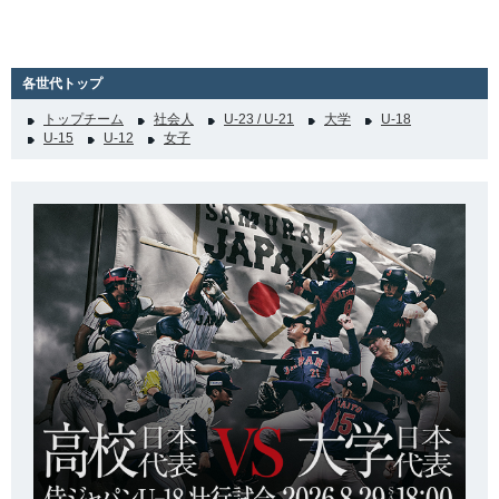
各世代トップ
トップチーム
社会人
U-23 / U-21
大学
U-18
U-15
U-12
女子