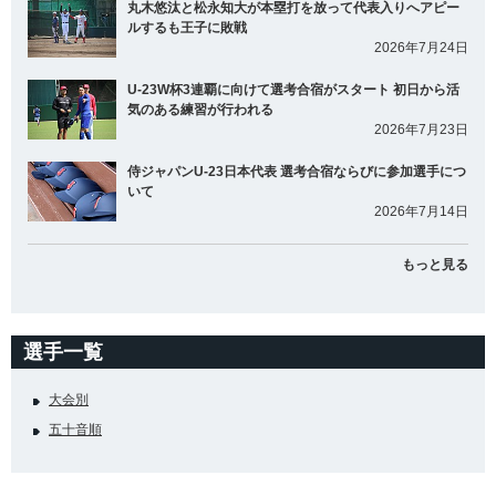
丸木悠汰と松永知大が本塁打を放って代表入りへアピー
ルするも王子に敗戦
2026年7月24日
U-23W杯3連覇に向けて選考合宿がスタート 初日から活
気のある練習が行われる
2026年7月23日
侍ジャパンU-23日本代表 選考合宿ならびに参加選手につ
いて
2026年7月14日
もっと見る
選手一覧
大会別
五十音順