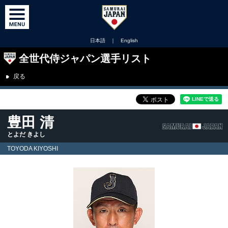
日本語
｜
English
全世代侍ジャパン選手リスト
戻る
豊田 清
とよだ きよし
TOYODA KIYOSHI