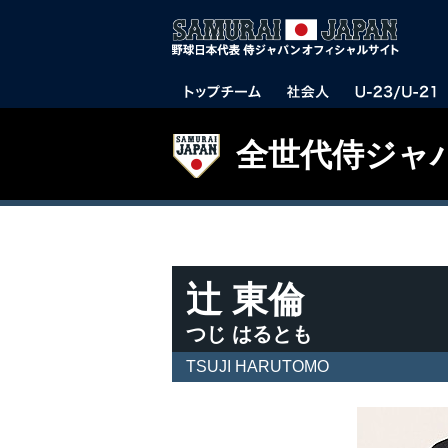
全世代侍ジャ
辻 東倫
つじ はるとも
TSUJI HARUTOMO