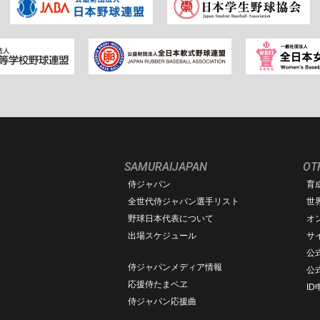
SAMURAIJAPAN
OT
侍ジャパン
育
ム
全世代侍ジャパン選手リスト
世
野球日本代表について
オ
出場スケジュール
サ
公式
侍ジャパンメディア情報
公
応援侍たまベヱ
I
侍ジャパン応援曲