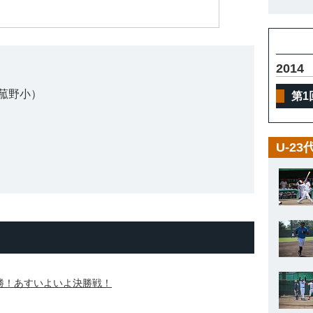
2014
菰野小）
第1
U-2
勝！あすいよいよ決勝戦！