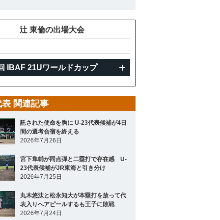
辻 東倫の出場大会
回 IBAF 21Uワールドカップ
3代表 関連記事
託された使命を胸に U-23代表候補が4日
間の選考合宿を終える
2026年7月26日
宮下隼輔が同点弾と二塁打で存在感 U-
23代表候補がJR東海と引き分け
2026年7月25日
丸木悠汰と松永知大が本塁打を放って代
表入りへアピールするも王子に敗戦
2026年7月24日