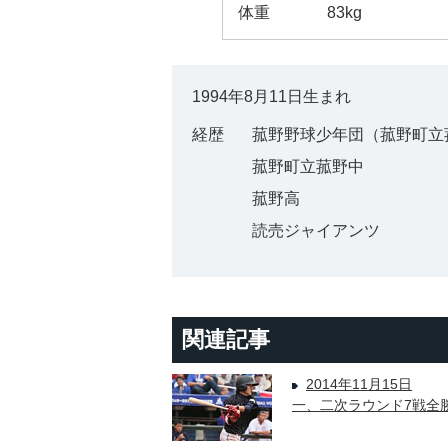
体重
83kg
1994年8月11日生まれ
経歴
菰野野球少年団（菰野町立
菰野町立菰野中
菰野高
読売ジャイアンツ
関連記事
2014年11月15日
一、二次ラウンド7戦全