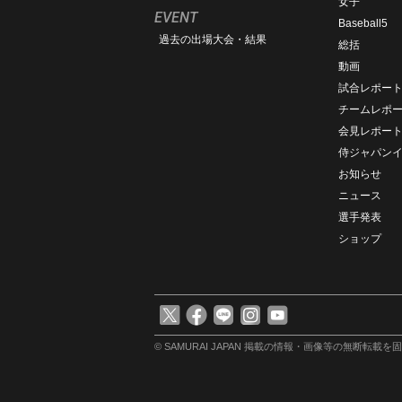
女子
EVENT
Baseball5
過去の出場大会・結果
総括
動画
試合レポー
チームレポ
会見レポー
侍ジャパン
お知らせ
ニュース
選手発表
ショップ
© SAMURAI JAPAN
掲載の情報・画像等の無断転載を固