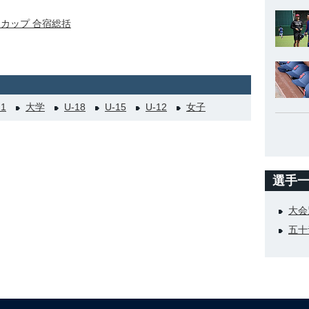
ルドカップ 合宿総括
21
大学
U-18
U-15
U-12
女子
選手
大会
五十