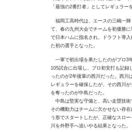
「最強の2番打者」としてレギュラー
福岡工高時代は、エースの三嶋一輝（
て、春の九州大会でチームを初優勝に
で日本ハムに指名され、ドラフト導入
た初の選手となった。
一軍で初出場を果たしたのがプロ3年
105試合に出場し、プロ初安打も記
ったのが2年後輩の西川だった。西川
レギュラーを確保したが、その西川が
を奪ったのが中島だった。
中島は堅実な守備と、高い走塁技術で
その機動力はチームに欠かせない存在
う形でスタートしたが、正確なスロー
川を外野手へ追いやる結果となった。