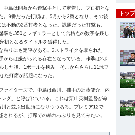
、中島は開幕から遊撃手として定着し、プロ初とな
トップ
た。9番だった打順は、5月から2番となり、その後
には不動の2番打者となった。課題だった打撃も、
塁率も.350とレギュラーとして合格点の数字を残し
自身初となるタイトルを獲得した。
な粘りにも定評がある。2ストライクを取られた
手からは嫌がられる存在となっている。昨季は2ボ
ルした後、1ボールを挟み、そこからさらに11球フ
させた打席が話題になった。
ファイターズで、中島は西川、捕手の近藤健介、内
ャング」と呼ばれている。これは栗山英樹監督が命
西川と並ぶ出世頭になりつつある。プレミア12で
想されるが、打席での暴れっぷりも見てみたい。