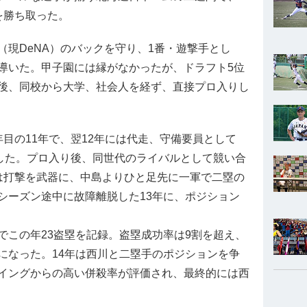
を勝ち取った。
現DeNA）のバックを守り、1番・遊撃手とし
導いた。甲子園には縁がなかったが、ドラフト5位
後、同校から大学、社会人を経ず、直接プロ入りし
目の11年で、翌12年には代走、守備要員として
録した。プロ入り後、同世代のライバルとして競い合
は打撃を武器に、中島よりひと足先に一軍で二塁の
シーズン途中に故障離脱した13年に、ポジション
この年23盗塁を記録。盗塁成功率は9割を超え、
になった。14年は西川と二塁手のポジションを争
イングからの高い併殺率が評価され、最終的には西