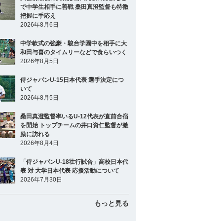
で中学生相手に善戦 桑田真澄監督も特徴
把握に手応え
2026年8月6日
中学軟式の強豪・駿台学園中を相手に大
和田与喜のタイムリーなどで食らいつく
2026年8月5日
侍ジャパンU-15日本代表 選手決定につ
いて
2026年8月5日
桑田真澄監督率いるU-12代表が直前合宿
を開始 トップチームの井口資仁監督が激
励に訪れる
2026年8月4日
「侍ジャパンU-18壮行試合」高校日本代
表 対 大学日本代表 応援活動について
2026年7月30日
もっと見る