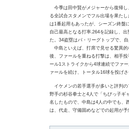
今季は田中賢がメジャーから復帰し
る全試合スタメンでフル出場を果たし
は1番起用もあったが、シーズン終盤
自己最高となる打率.264を記録し、出
た。34盗塁はパ・リーグトップで、
中島といえば、打席で見せる驚異的
後、ファールを重ねる打撃は、相手投
ール1ストライクから4球連続でファー
ァールを続け、トータル16球を投げ
イケメンの若手選手が多いと評判の
野手の杉谷拳士と4人で「ちびっ子ギ
名したもので、中島は4人の中でも、
は、代走、守備固めなどでの起用が予