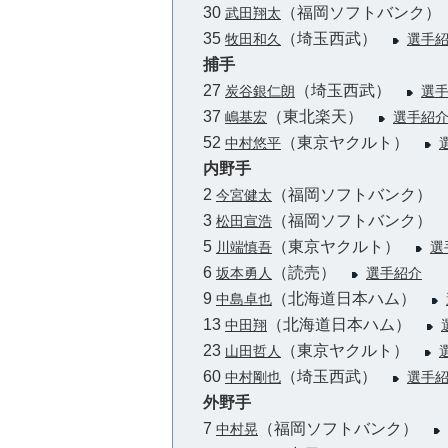
30
（福岡ソフトバンク
武田翔太
35
（埼玉西武）
牧田和久
選手
捕手
27
（埼玉西武）
炭谷銀仁朗
選
37
（東北楽天）
嶋基宏
選手紹
52
（東京ヤクルト）
中村悠平
内野手
2
（福岡ソフトバンク）
今宮健太
3
（福岡ソフトバンク）
松田宣浩
5
（東京ヤクルト）
川端慎吾
選
6
（読売）
坂本勇人
選手紹介
9
（北海道日本ハム）
中島卓也
13
（北海道日本ハム）
中田翔
23
（東京ヤクルト）
山田哲人
60
（埼玉西武）
中村剛也
選手
外野手
7
（福岡ソフトバンク）
中村晃