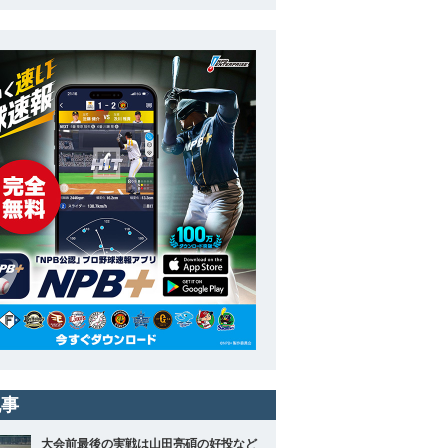
記事
大会前最後の実戦は山田亮碩の好投など