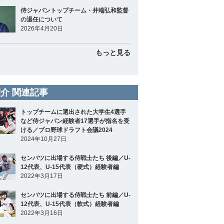
侍ジャパントップチーム・井端弘和監督
の退任について
2026年4月20日
もっと見る
介 関連記事
トップチームに選出された大学生4選手
など侍ジャパン経験者17選手が指名を受
ける／プロ野球ドラフト会議2024
2024年10月27日
センバツに出場する侍戦士たち 後編／U-
12代表、U-15代表（硬式）経験者編
2022年3月17日
センバツに出場する侍戦士たち 前編／U-
12代表、U-15代表（軟式）経験者編
2022年3月16日