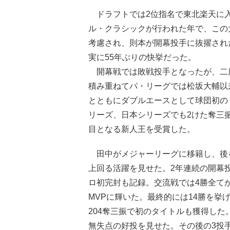
ドラフトでは2位指名で東北楽天に入
ル・クラシックが行われた年で、この
考慮され、則本が開幕投手に抜擢され
実に55年ぶりの快挙だった。
開幕戦では敗戦投手となったが、二
積み重ねてパ・リーグでは松坂大輔以来
とともにダブルエースとして球団初の
リーズ、日本シリーズでも2けた奪三
目となる新人王を受賞した。
田中がメジャーリーグに移籍し、後を
上回る活躍を見せた。2年連続の開幕
ロ初完封も記録。交流戦では4勝全て
MVPに輝いた。最終的には14勝を挙
204奪三振で初のタイトルも獲得した
無失点の好投を見せた。その後の3投