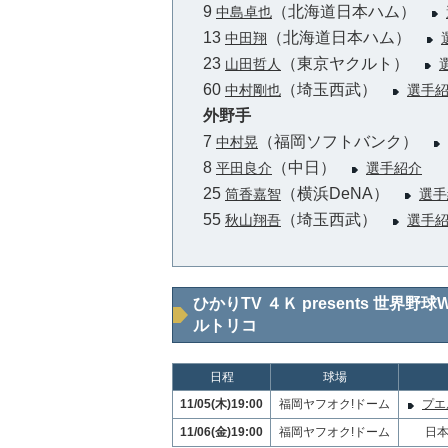
9
（北海道日本ハム）
中島卓也
13
（北海道日本ハム）
中田翔
23
（東京ヤクルト）
山田哲人
60
（埼玉西武）
中村剛也
選手
外野手
7
（福岡ソフトバンク）
中村晃
8
（中日）
平田良介
選手紹介
25
（横浜DeNA）
筒香嘉智
選手
55
（埼玉西武）
秋山翔吾
選手
ひかりTV ４Ｋ presents 世界野
ルトリコ
日程
球場
11/05(木)19:00
福岡ヤフオク!ドーム
プエル
11/06(金)19:00
福岡ヤフオク!ドーム
日本