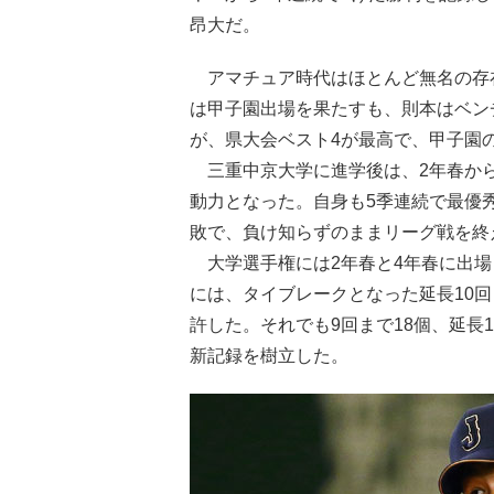
昂大だ。
アマチュア時代はほとんど無名の存在
は甲子園出場を果たすも、則本はベン
が、県大会ベスト4が最高で、甲子園
三重中京大学に進学後は、2年春から
動力となった。自身も5季連続で最優秀
敗で、負け知らずのままリーグ戦を終
大学選手権には2年春と4年春に出場
には、タイブレークとなった延長10
許した。それでも9回まで18個、延長
新記録を樹立した。