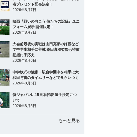
者プレゼント配布決定！
2026年8月7日
映画『戦いの向こう 侍たちの記録』ユニ
フォーム展示 開催決定！
2026年8月7日
大会前最後の実戦は山田亮碩の好投など
で中学生相手に善戦 桑田真澄監督も特徴
把握に手応え
2026年8月6日
中学軟式の強豪・駿台学園中を相手に大
和田与喜のタイムリーなどで食らいつく
2026年8月5日
侍ジャパンU-15日本代表 選手決定につ
いて
2026年8月5日
もっと見る