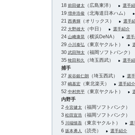
18
（広島東洋）
前田健太
選手
19
（北海道日本ハム）
増井浩俊
21
（オリックス）
西勇輝
選手
22
（中日）
大野雄大
選手紹介
24
（横浜DeNA）
山﨑康晃
選手
29
（東京ヤクルト）
小川泰弘
30
（福岡ソフトバンク
武田翔太
35
（埼玉西武）
牧田和久
選手
捕手
27
（埼玉西武）
炭谷銀仁朗
選
37
（東北楽天）
嶋基宏
選手紹
52
（東京ヤクルト）
中村悠平
内野手
2
（福岡ソフトバンク）
今宮健太
3
（福岡ソフトバンク）
松田宣浩
5
（東京ヤクルト）
川端慎吾
選
6
（読売）
坂本勇人
選手紹介