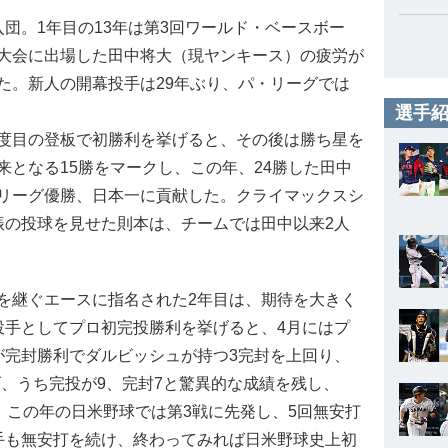
団。1年目の13年は第3回ワールド・ベースボー
大会に出場した田中将大（現ヤンキース）の疲労が
た。新人の開幕投手は29年ぶり、パ・リーグでは
選手紹
度目の登板で初勝利を挙げると、その後は勝ち星を
となる15勝をマークし、この年、24勝した田中
リーグ優勝、日本一に貢献した。クライマックスシ
振の投球を見せた則本は、チームでは田中以来2人
継ぐエースに指名された2年目は、期待を大きく
投手としてプロ初完投勝利を挙げると、4月にはプ
が完封勝利でダルビッシュが持つ3完封を上回り、
げ、うち完投が9、完封7と驚異的な成績を残し、
。この年の日米野球では第3戦に先発し、5回無安打
手も無安打を続け、終わってみれば日米野球史上初