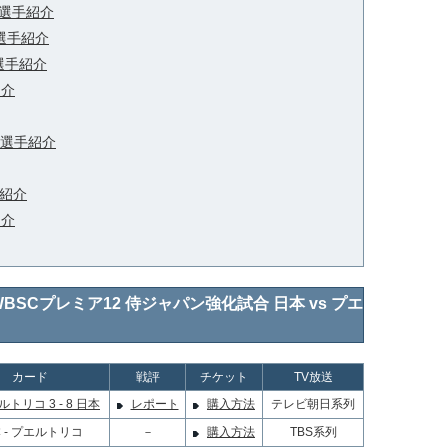
選手紹介
選手紹介
選手紹介
紹介
選手紹介
紹介
紹介
球WBSCプレミア12 侍ジャパン強化試合 日本 vs プエ
カード
戦評
チケット
TV放送
トリコ 3 - 8 日本
レポート
購入方法
テレビ朝日系列
 - プエルトリコ
－
購入方法
TBS系列