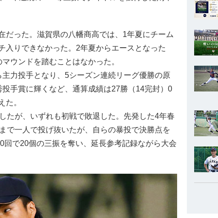
だった。滋賀県の八幡商高では、1年夏にチーム
チ入りできなかった。2年夏からエースとなった
のマウンドを踏むことはなかった。
主力投手となり、5シーズン連続リーグ優勝の原
投手賞に輝くなど、通算成績は27勝（14完封）0
えた。
したが、いずれも初戦で敗退した。先発した4年春
回まで一人で投げ抜いたが、自らの暴投で決勝点を
10回で20個の三振を奪い、延長参考記録ながら大会