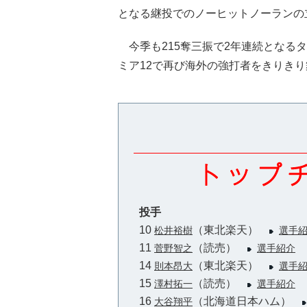
となる継投でのノーヒットノーランの
今季も215奪三振で2年連続となる
ミア12で再び海外の強打者をきりき
投手
10
（東北楽天）
松井裕樹
選手
11
（読売）
菅野智之
選手紹介
14
（東北楽天）
則本昂大
選手
15
（読売）
澤村拓一
選手紹介
16
（北海道日本ハム）
大谷翔平