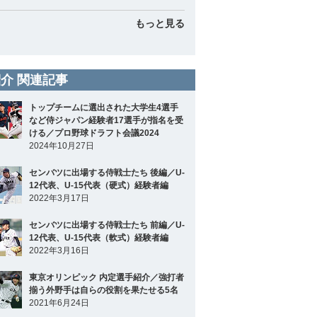
もっと見る
介 関連記事
トップチームに選出された大学生4選手
など侍ジャパン経験者17選手が指名を受
ける／プロ野球ドラフト会議2024
2024年10月27日
センバツに出場する侍戦士たち 後編／U-
12代表、U-15代表（硬式）経験者編
2022年3月17日
センバツに出場する侍戦士たち 前編／U-
12代表、U-15代表（軟式）経験者編
2022年3月16日
東京オリンピック 内定選手紹介／強打者
揃う外野手は自らの役割を果たせる5名
2021年6月24日