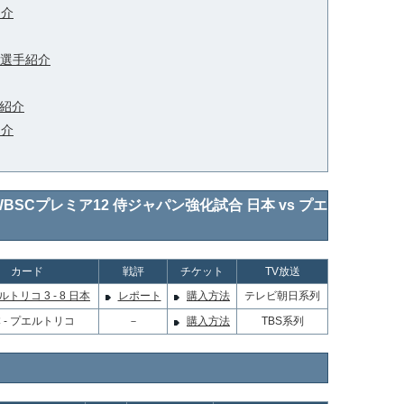
紹介
選手紹介
紹介
紹介
球WBSCプレミア12 侍ジャパン強化試合 日本 vs プエ
カード
戦評
チケット
TV放送
トリコ 3 - 8 日本
レポート
購入方法
テレビ朝日系列
 - プエルトリコ
－
購入方法
TBS系列