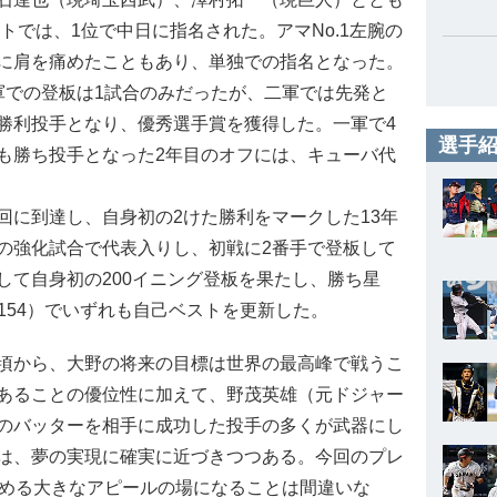
トでは、1位で中日に指名された。アマNo.1左腕の
に肩を痛めたこともあり、単独での指名となった。
での登板は1試合のみだったが、二軍では先発と
勝利投手となり、優秀選手賞を獲得した。一軍で4
選手紹
も勝ち投手となった2年目のオフには、キューバ代
に到達し、自身初の2けた勝利をマークした13年
の強化試合で代表入りし、初戦に2番手で登板して
して自身初の200イニング登板を果たし、勝ち星
（154）でいずれも自己ベストを更新した。
頃から、大野の将来の目標は世界の最高峰で戦うこ
あることの優位性に加えて、野茂英雄（元ドジャー
のバッターを相手に成功した投手の多くが武器にし
は、夢の実現に確実に近づきつつある。今回のプレ
しめる大きなアピールの場になることは間違いな