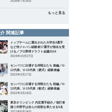
2026年7月16日
もっと見る
介 関連記事
トップチームに選出された大学生4選手
など侍ジャパン経験者17選手が指名を受
ける／プロ野球ドラフト会議2024
2024年10月27日
センバツに出場する侍戦士たち 後編／U-
12代表、U-15代表（硬式）経験者編
2022年3月17日
センバツに出場する侍戦士たち 前編／U-
12代表、U-15代表（軟式）経験者編
2022年3月16日
東京オリンピック 内定選手紹介／強打者
揃う外野手は自らの役割を果たせる5名
2021年6月24日