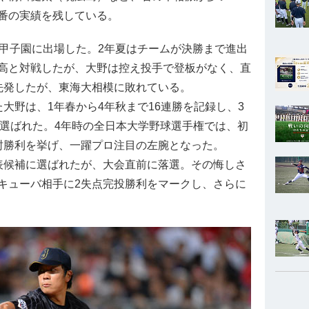
番の実績を残している。
甲子園に出場した。2年夏はチームが決勝まで進出
高と対戦したが、大野は控え投手で登板がなく、直
先発したが、東海大相模に敗れている。
大野は、1年春から4年秋まで16連勝を記録し、3
に選ばれた。4年時の全日本大学野球選手権では、初
封勝利を挙げ、一躍プロ注目の左腕となった。
候補に選ばれたが、大会直前に落選。その悔しさ
キューバ相手に2失点完投勝利をマークし、さらに