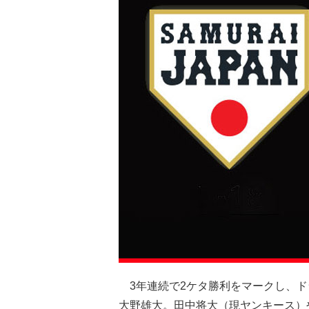
3年連続で2ケタ勝利をマークし、ド
大野雄大。田中将大（現ヤンキース）