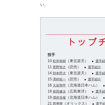
い。
投手
10
（東北楽天）
松井裕樹
選手
11
（読売）
菅野智之
選手紹介
14
（東北楽天）
則本昂大
選手
15
（読売）
澤村拓一
選手紹介
16
（北海道日本ハム）
大谷翔平
18
（広島東洋）
前田健太
選手
19
（北海道日本ハム）
増井浩俊
21
（オリックス）
西勇輝
選手