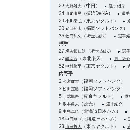
22
（中日）
大野雄大
選手紹介
24
（横浜DeNA）
山﨑康晃
選手
29
（東京ヤクルト）
小川泰弘
30
（福岡ソフトバンク
武田翔太
35
（埼玉西武）
牧田和久
選手
捕手
27
（埼玉西武）
炭谷銀仁朗
選
37
（東北楽天）
嶋基宏
選手紹
52
（東京ヤクルト）
中村悠平
内野手
2
（福岡ソフトバンク）
今宮健太
3
（福岡ソフトバンク）
松田宣浩
5
（東京ヤクルト）
川端慎吾
選
6
（読売）
坂本勇人
選手紹介
9
（北海道日本ハム）
中島卓也
13
（北海道日本ハム）
中田翔
23
（東京ヤクルト）
山田哲人