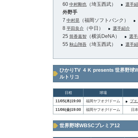
60
（埼玉西武）
中村剛也
選手
外野手
7
（福岡ソフトバンク）
中村晃
8
（中日）
平田良介
選手紹介
25
（横浜DeNA）
筒香嘉智
選手
55
（埼玉西武）
秋山翔吾
選手
ひかりTV ４Ｋ presents 世界野
ルトリコ
日程
球場
11/05(木)19:00
福岡ヤフオク!ドーム
プエル
11/06(金)19:00
福岡ヤフオク!ドーム
日本
世界野球WBSCプレミア12