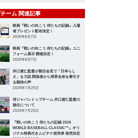
チーム 関連記事
映画『戦いの向こう 侍たちの記録』入場
者プレゼント配布決定！
2026年8月7日
映画『戦いの向こう 侍たちの記録』ユニ
フォーム展示 開催決定！
2026年8月7日
井口資仁監督が就任会見で「日本らし
さ」を力説 関係者から球界全体を牽引す
る期待の声
2026年7月25日
侍ジャパントップチーム 井口資仁監督の
就任について
2026年7月25日
『戦いの向こう 侍たちの記録 2026
WORLD BASEBALL CLASSIC™』オリ
ジナル特典付きムビチケ前売券 発売決定