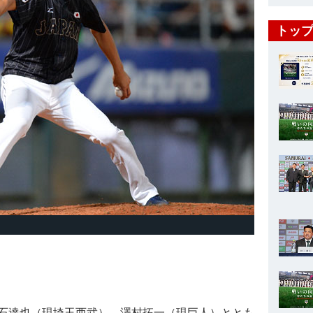
トップ
石達也（現埼玉西武）、澤村拓一（現巨人）ととも