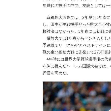
年世代の投手の中で、左腕としては一
京都外大西高では、2年夏と3年春に
し、田中が主戦投手だった駒大苫小牧
接対決はなかった。3年春には初戦に
佛教大では1年春からベンチ入りした
季連続でリーグMVPとベストナイン
戦の東北福祉大戦に先発して2安打完
4年時には世界大学野球選手権の代表
を胸に挑んだハーレム国際大会では、
評価を高めた。