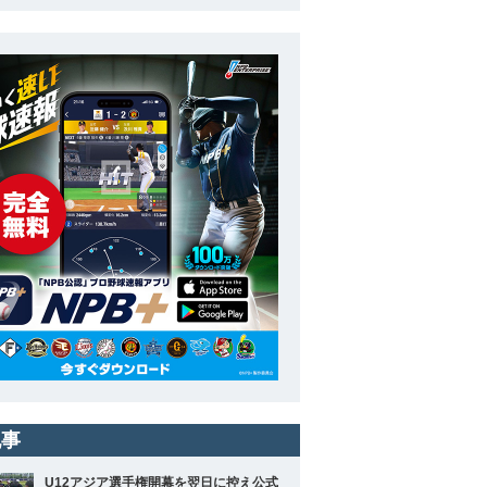
記事
U12アジア選手権開幕を翌日に控え公式