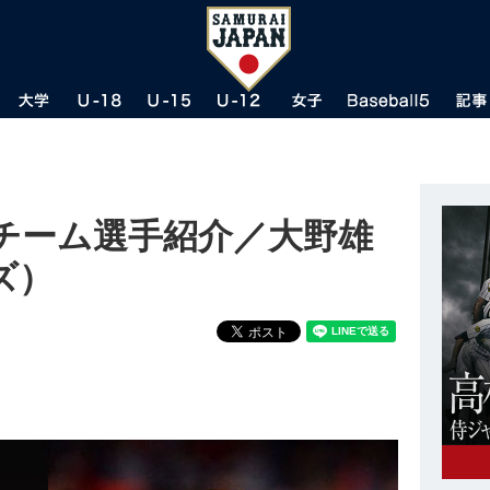
チーム選手紹介／大野雄
ズ）