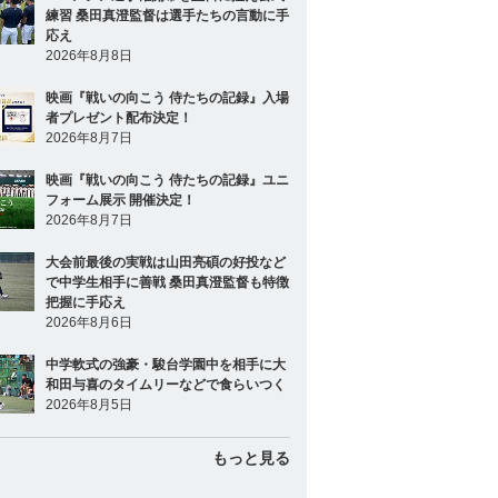
練習 桑田真澄監督は選手たちの言動に手
応え
2026年8月8日
映画『戦いの向こう 侍たちの記録』入場
者プレゼント配布決定！
2026年8月7日
映画『戦いの向こう 侍たちの記録』ユニ
フォーム展示 開催決定！
2026年8月7日
大会前最後の実戦は山田亮碩の好投など
で中学生相手に善戦 桑田真澄監督も特徴
把握に手応え
2026年8月6日
中学軟式の強豪・駿台学園中を相手に大
和田与喜のタイムリーなどで食らいつく
2026年8月5日
もっと見る