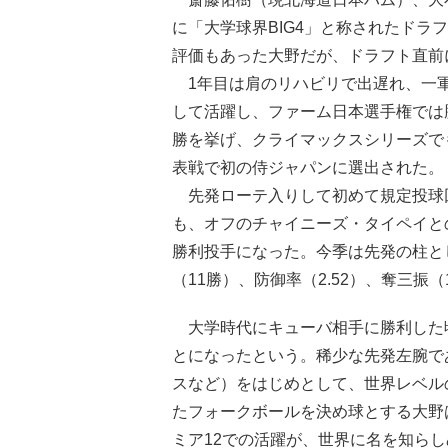
に「大学球界BIG4」と称されたドラフ
評価もあった大野だが、ドラフト直前
1年目は肩のリハビリで出遅れ、一軍
して活躍し、ファーム日本選手権では
勝を挙げ、クライマックスシリーズで
表戦で初の侍ジャパンに選出された。
先発ローテ入りして初めて規定投球回
も、オフのチャイニーズ・タイペイと
勝利投手になった。今季は先発の柱と
（11勝）、防御率（2.52）、奪三振
大学時代にキューバ相手に勝利した
とになったという。稀少な先発左腕で
スなど）をはじめとして、世界レベル
たフォークボールを決め球とする大野
ミア12での活躍が、世界に名を知ら