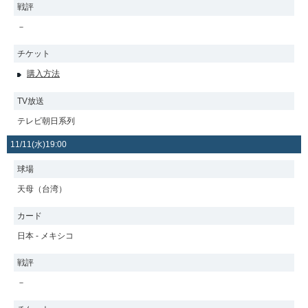
戦評
－
チケット
購入方法
TV放送
テレビ朝日系列
11/11(水)19:00
球場
天母（台湾）
カード
日本 - メキシコ
戦評
－