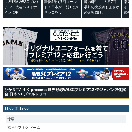
世界野球WBSCプレミ
豪快5発で7回コール
魔の9回…、大谷7回
楽天
ア12、大会ベストナ
ド！日本が11対1でメ
零封の快投劇もまさか
谷、
インに中...
キシコを...
の逆転負け...
選手直
ひかりTV ４Ｋ presents 世界野球WBSCプレミア12 侍ジャパン強化試
合 日本 vs プエルトリコ
11/05(木)19:00
球場
福岡ヤフオク!ドーム