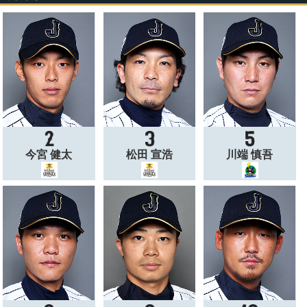
今宮 健太
松田 宣浩
川端 慎吾