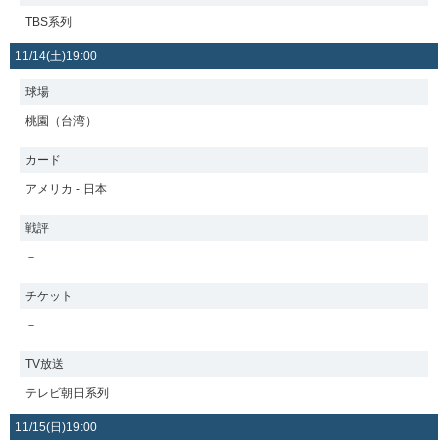
TBS系列
11/14(土)19:00
球場
桃園（台湾）
カード
アメリカ - 日本
戦評
－
チケット
－
TV放送
テレビ朝日系列
11/15(日)19:00