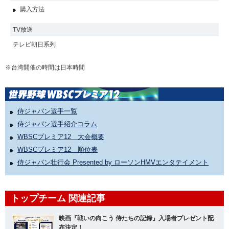
購入方法
TV放送
テレビ朝日系列
※台湾開催の時間は日本時間
侍ジャパン選手一覧
侍ジャパン選手紹介コラム
WBSCプレミア12 大会概要
WBSCプレミア12 順位表
侍ジャパン壮行会 Presented by ローソンHMVエンタテイメント
トップチーム 関連記事
映画『戦いの向こう 侍たちの記録』入場者プレゼント配
布決定！