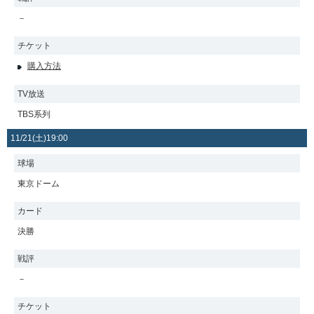
－
チケット
購入方法
TV放送
TBS系列
11/21(土)19:00
球場
東京ドーム
カード
決勝
戦評
－
チケット