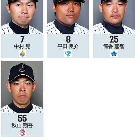
中村 晃
平田 良介
筒香 嘉智
秋山 翔吾