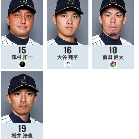
澤村 拓一
大谷 翔平
前田 健太
増井 浩俊