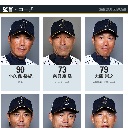
監督・コーチ
小久保 裕紀
奈良原 浩
大西 崇之
監督
ヘッドコーチ
外野守備・走塁コーチ