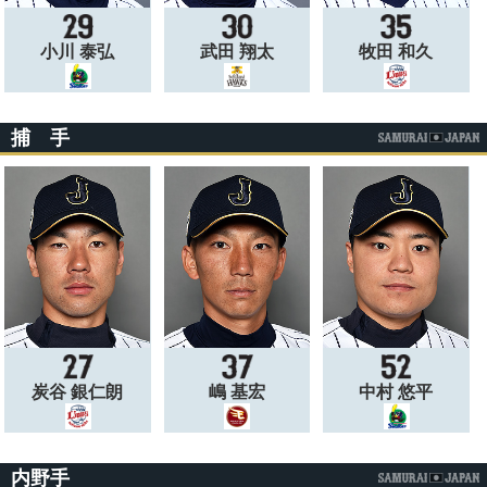
小川 泰弘
武田 翔太
牧田 和久
捕 手
炭谷 銀仁朗
嶋 基宏
中村 悠平
内野手