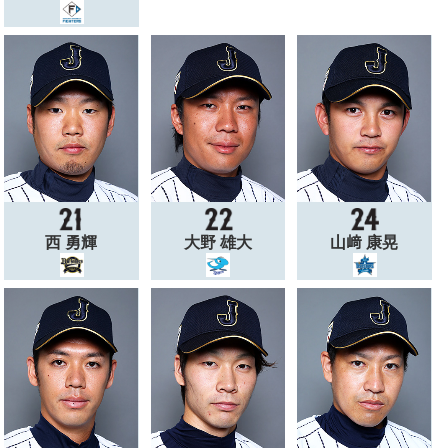
西 勇輝
大野 雄大
山﨑 康晃