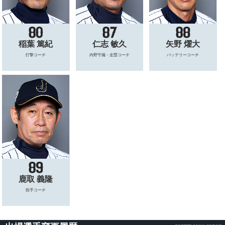
稲葉 篤紀
仁志 敏久
矢野 燿大
打撃コーチ
内野守備・走塁コーチ
バッテリーコーチ
鹿取 義隆
投手コーチ