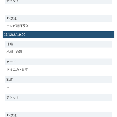
チケット
－
TV放送
テレビ朝日系列
11/12(木)19:00
球場
桃園（台湾）
カード
ドミニカ - 日本
戦評
－
チケット
－
TV放送