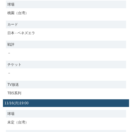
球場
桃園（台湾）
カード
日本 - ベネズエラ
戦評
－
チケット
－
TV放送
TBS系列
11/16(月)19:00
球場
未定（台湾）