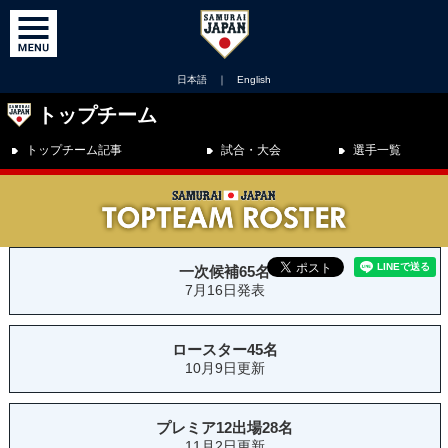
日本語
｜
English
トップチーム
トップチーム記事
試合・大会
選手一覧
一次候補65名
7月16日発表
ロースター45名
10月9日更新
プレミア12出場28名
11月2日更新