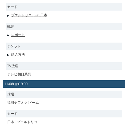
カード
プエルトリコ 3 - 8 日本
戦評
レポート
チケット
購入方法
TV放送
テレビ朝日系列
11/06(金)19:00
球場
福岡ヤフオク!ドーム
カード
日本 - プエルトリコ