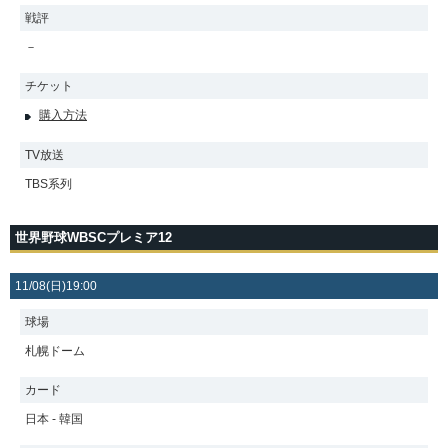
戦評
－
チケット
購入方法
TV放送
TBS系列
世界野球WBSCプレミア12
11/08(日)19:00
球場
札幌ドーム
カード
日本 - 韓国