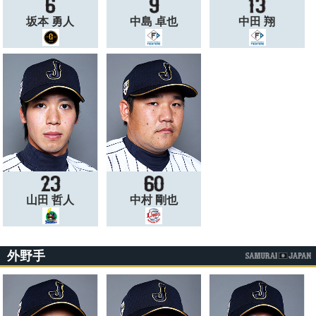
坂本 勇人
中島 卓也
中田 翔
山田 哲人
中村 剛也
外野手