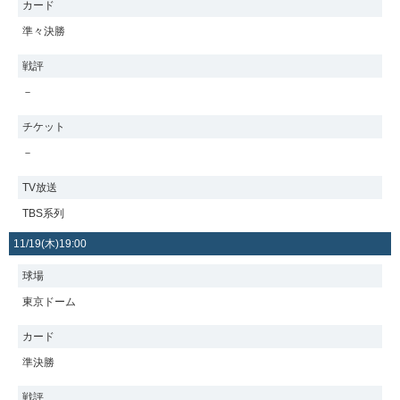
カード
準々決勝
戦評
－
チケット
－
TV放送
TBS系列
11/19(木)19:00
球場
東京ドーム
カード
準決勝
戦評